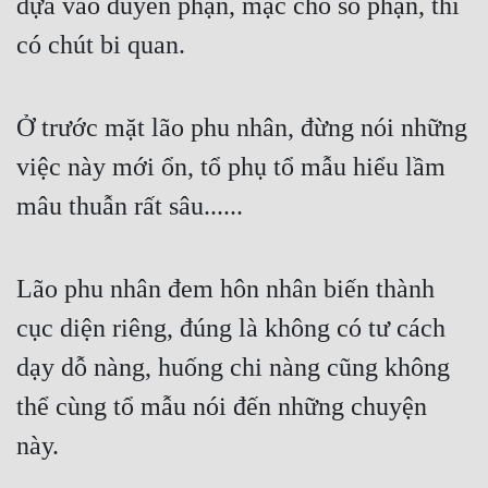
dựa vào duyên phận, mặc cho số phận, thì 
Hài Hước
có chút bi quan.
Hệ Thống
Học Đường
Ở trước mặt lão phu nhân, đừng nói những 
Khoa Huyễn
việc này mới ổn, tổ phụ tổ mẫu hiểu lầm 
Khoa Huyễn Không Gian
mâu thuẫn rất sâu...... 
Kinh Dị
Kiếm Hiệp
Lão phu nhân đem hôn nhân biến thành 
Kỳ Huyễn
cục diện riêng, đúng là không có tư cách 
Kỳ Ảo
dạy dỗ nàng, huống chi nàng cũng không 
Linh Dị
thể cùng tổ mẫu nói đến những chuyện 
này.
Làm Giàu
Lịch Sử