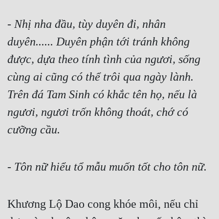
Cổ Đại
- 
Nhị nha đầu, tùy duyên đi, nhân 
Du Hí
duyên...... Duyên phận tới tránh không 
Dã Sử
được, dựa theo tính tình của ngươi, sống 
Dị Giới
cùng ai cũng có thể trôi qua ngày lành. 
Dị Năng
Trên đá Tam Sinh có khắc tên họ, nếu là 
Gia Đấu
ngươi, ngươi trốn không thoát, chớ có 
Góc Nhìn Nam
cưỡng cầu.
Góc Nhìn Nữ
Huyền Huyễn
- 
Tôn nữ hiểu tổ mẫu muốn tốt cho tôn nữ.
Huyền Nghi
Khương Lộ Dao cong khóe môi, nếu chỉ 
Huyền Ảo