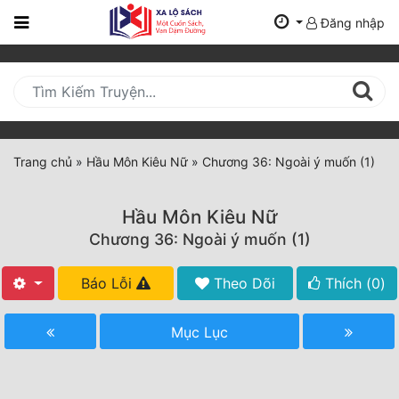
Đăng nhập
Trang
Chủ
Mới
Cập
Nhật
Trang chủ
»
Hầu Môn Kiêu Nữ
»
Chương 36: Ngoài ý muốn (1)
(current)
BXH
Hầu Môn Kiêu Nữ
Thể Loại
Chương 36: Ngoài ý muốn (1)
Báo Lỗi
Theo Dõi
Thích (
0
)
Tất Cả
Truyện Mới Ra
Mục Lục
Hoàn Thành