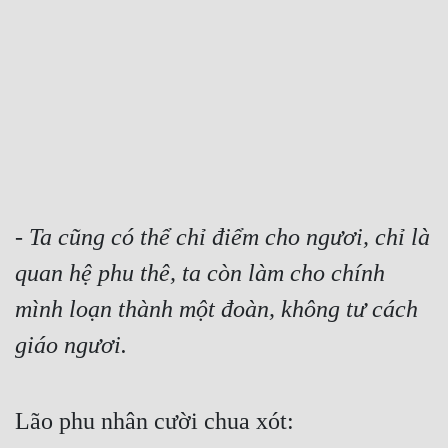
Free
Hậu Cung
Truyện Convert
Truyện Dịch
Truyện Nhập Môn
Truyện ngắn
- 
Ta cũng có thể chỉ điểm cho ngươi, chỉ là 
quan hệ phu thê, ta còn làm cho chính 
Xa Lộ Dịch
mình loạn thành một đoàn, không tư cách 
giáo ngươi.
Cung Đấu
Cạnh Kỹ
Lão phu nhân cười chua xót:
Cổ Tiên Hiệp