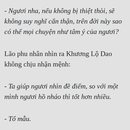
- 
Ngươi nha, nếu không bị thiệt thòi, sẽ 
Mưu Mô
không suy nghĩ cẩn thận, trên đời này sao 
Mạt Thế
có thể mọi chuyện như tâm ý của ngươi?
Mỹ Thực
Ngôn Tình
Lão phu nhân nhìn ra Khương Lộ Dao 
Ngược
không chịu nhận mệnh:
Nữ Cường
Nữ Phụ
- 
Ta giúp ngươi nhìn đề điểm, so với một 
Phong Thủy - Tâm Linh
mình ngươi hồ nháo thì tốt hơn nhiều.
Phương Tây
Phản Phái
- Tổ mẫu.
Quan Trường