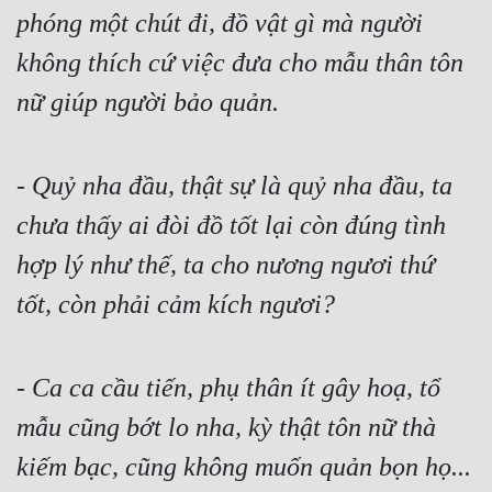
Đô Thị
phóng một chút đi, đồ vật gì mà người 
không thích cứ việc đưa cho mẫu thân tôn 
Đông Phương
nữ giúp người bảo quản.
Đông Phương Huyền Huyễn
Đồng Nhân
- 
Quỷ nha đầu, thật sự là quỷ nha đầu, ta 
chưa thấy ai đòi đồ tốt lại còn đúng tình 
Cẩu Đạo Trường Sinh
hợp lý như thế, ta cho nương ngươi thứ 
Ngự Thú
tốt, còn phải cảm kích ngươi?
Truyện Nam
Truyện Nữ
- 
Ca ca cầu tiến, phụ thân ít gây hoạ, tổ 
Vô Địch Lưu
mẫu cũng bớt lo nha, kỳ thật tôn nữ thà 
Xây Dựng Thế Lực
kiếm bạc, cũng không muốn quản bọn họ...
Đam Mỹ