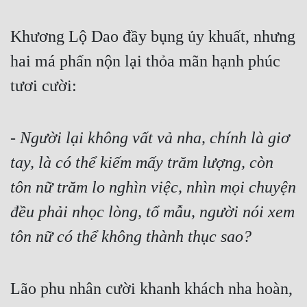
Đẹp
Khương Lộ Dao đầy bụng ủy khuất, nhưng 
Đẹp Hiệp
hai má phấn nộn lại thỏa mãn hạnh phúc 
tươi cười:
Tính Cách Nhân Vật :
Cơ Trí
- 
Người lại không vất vả nha, chính là giơ 
Sát Phạt Quyết Đoán
tay, là có thể kiếm mấy trăm lượng, còn 
Vô Sỉ
tôn nữ trăm lo nghìn việc, nhìn mọi chuyện 
Điềm Đạm
đều phải nhọc lòng, tổ mẫu, người nói xem 
tôn nữ có thể không thành thục sao?
Lão phu nhân cười khanh khách nha hoàn, 