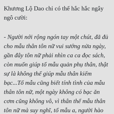
Tu Chân
Khương Lộ Dao chỉ có thể hắc hắc ngây 
Tu Tiên
ngô cười:
Tội Phạm
- 
Người nới rộng ngón tay một chút, đã đủ 
Vô Địch
cho mẫu thân tôn nữ vui sướng nửa ngày, 
Võ Hiệp
gần đây tôn nữ phải nhìn ca ca đọc sách, 
Võng Du
còn muốn giúp tổ mẫu quản phụ thân, thật 
Xuyên Không
sự là không thể giúp mẫu thân kiếm 
Xuyên Nhanh
bạc...Tổ mẫu cũng biết tính tình của mẫu 
Xuyên Sách
thân tôn nữ, một ngày không có bạc ăn 
Xuyên Thư
cơm cũng không vô, vì thân thể mẫu thân 
Điền Văn
tôn nữ mà suy nghĩ, tổ mẫu a, người hào 