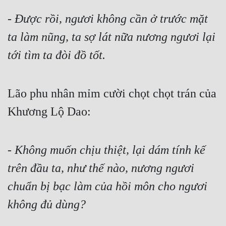
Quân Sự
- 
Được rồi, ngươi không cần ở trước mặt 
ta làm nũng, ta sợ lát nữa nương ngươi lại 
Sảng Văn
tới tìm ta đòi đồ tốt.
Sắc
Sủng
Lão phu nhân mỉm cười chọt chọt trán của 
Thanh Xuân
Khương Lộ Dao:
Tiên Hiệp
Tiểu Thuyết
- 
Không muốn chịu thiệt, lại dám tính kế 
Trinh Thám
trên đầu ta, như thế nào, nương ngươi 
Triều Đấu
chuẩn bị bạc làm của hồi môn cho ngươi 
Trùng Sinh
không đủ dùng?
Trọng Sinh