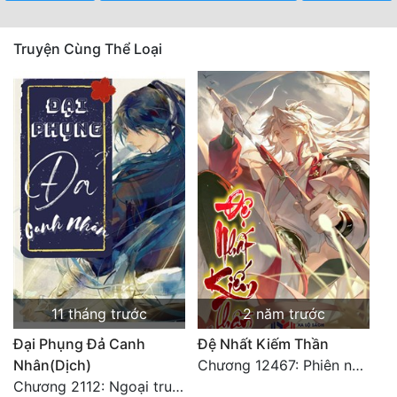
Truyện Cùng Thể Loại
11 tháng trước
2 năm trước
Đại Phụng Đả Canh
Đệ Nhất Kiếm Thần
Nhân(Dịch)
Chương 12467: Phiên ngoại 20: Sinh nhật vui vẻ - Hoàn
Chương 2112: Ngoại truyện 3 - Tiệc mừng công