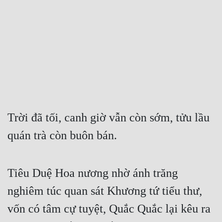
Free
Hậu Cung
Truyện Convert
Truyện Dịch
Truyện Nhập Môn
Truyện ngắn
Trời đã tối, canh giờ vẫn còn sớm, tửu lầu 
quán trà còn buôn bán.
Xa Lộ Dịch
Cung Đấu
Tiêu Duệ Hoa nương nhờ ánh trăng 
nghiêm túc quan sát Khương tứ tiểu thư, 
Cạnh Kỹ
vốn có tâm cự tuyệt, Quắc Quắc lại kêu ra 
Cổ Tiên Hiệp