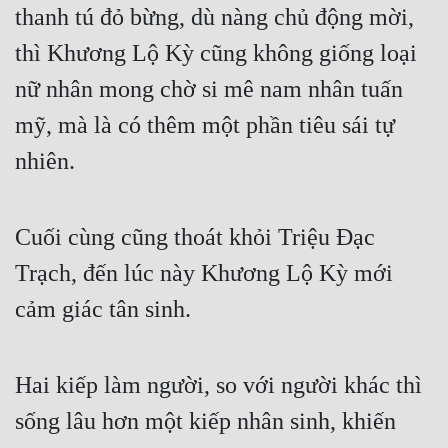
thanh tú đỏ bừng, dù nàng chủ động mời, 
Đẹp
thì Khương Lộ Kỳ cũng không giống loại 
Đẹp Hiệp
nữ nhân mong chờ si mê nam nhân tuấn 
mỹ, mà là có thêm một phần tiêu sái tự 
Tính Cách Nhân Vật :
nhiên.
Cơ Trí
Sát Phạt Quyết Đoán
Cuối cùng cũng thoát khỏi Triệu Đạc 
Vô Sỉ
Trạch, đến lúc này Khương Lộ Kỳ mới 
Điềm Đạm
cảm giác tân sinh.
Hai kiếp làm người, so với người khác thì 
sống lâu hơn một kiếp nhân sinh, khiến 