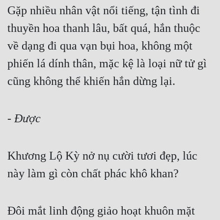
Đô Thị
Gặp nhiều nhân vật nổi tiếng, tận tình đi 
thuyền hoa thanh lâu, bất quá, hắn thuộc 
Đông Phương
về dạng đi qua vạn bụi hoa, không một 
Đông Phương Huyền Huyễn
phiến lá dính thân, mặc kệ là loại nữ tử gì 
Đồng Nhân
cũng không thể khiến hắn dừng lại.
Cẩu Đạo Trường Sinh
- 
Được
Ngự Thú
Truyện Nam
Khương Lộ Kỳ nở nụ cười tươi đẹp, lúc 
Truyện Nữ
này làm gì còn chất phác khô khan?
Vô Địch Lưu
Xây Dựng Thế Lực
Đôi mắt linh động giảo hoạt khuôn mặt 
Đam Mỹ