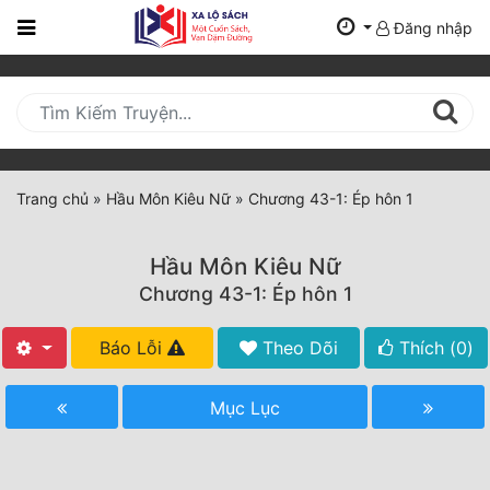
Đăng nhập
Trang
Chủ
Mới
Cập
Nhật
Trang chủ
»
Hầu Môn Kiêu Nữ
»
Chương 43-1: Ép hôn 1
(current)
BXH
Hầu Môn Kiêu Nữ
Thể Loại
Chương 43-1: Ép hôn 1
Báo Lỗi
Theo Dõi
Thích (
0
)
Tất Cả
Truyện Mới Ra
Mục Lục
Hoàn Thành