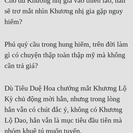
Cho dù Khương nhị gia vào thiên lao, hắn 
sẽ trơ mắt nhìn Khương nhị gia gặp nguy 
Mưu Mô
hiểm?
Mạt Thế
Mỹ Thực
Phú quý cầu trong hung hiểm, trên đời làm 
Ngôn Tình
gì có chuyện thập toàn thập mỹ mà không 
Ngược
cần trả giá?
Nữ Cường
Nữ Phụ
Dù Tiêu Duệ Hoa chướng mắt Khương Lộ 
Phong Thủy - Tâm Linh
Kỳ chủ động mời hắn, nhưng trong lòng 
Phương Tây
hắn vẫn có chút đắc ý, không có Khương 
Phản Phái
Lộ Dao, hắn vẫn là mục tiêu đầu tiên mà 
nhóm khuê tú muốn tuyển.
Quan Trường