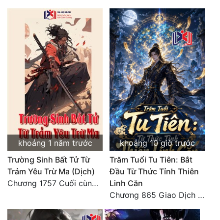
khoảng 1 năm trước
khoảng 10 giờ trước
Trường Sinh Bất Tử Từ
Trăm Tuổi Tu Tiên: Bắt
Trảm Yêu Trừ Ma (Dịch)
Đầu Từ Thức Tỉnh Thiên
Chương 1757 Cuối cùng được bình tĩnh (hết)
Linh Căn
Chương 865 Giao Dịch Chí Cao Tiên Thuật!