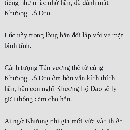
tiếng như nhắc nhở hắn, đã đánh mất 
Cổ Đại
Khương Lộ Dao...
Du Hí
Dã Sử
Lúc này trong lòng hắn đối lập với vẻ mặt 
Dị Giới
bình tĩnh.
Dị Năng
Gia Đấu
Cảnh tượng Tần vương thế tử cùng 
Góc Nhìn Nam
Khương Lộ Dao ôm hôn vẫn kích thích 
Góc Nhìn Nữ
hắn, hắn còn nghĩ Khương Lộ Dao sẽ lý 
Huyền Huyễn
giải thông cảm cho hắn.
Huyền Nghi
Ai ngờ Khương nhị gia mới vừa vào thiên 
Huyền Ảo