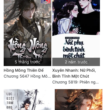
5 tháng trước
2 năm trước
Hồng Mông Thiên Đế
Xuyên Nhanh: Nữ Phối,
Chương 5647 Hồng Mông Thiên Đế (HẾT)
Bình Tĩnh Một Chút
Chương 5819: Phiên ngoại: Trở lại STARS [HẾT]