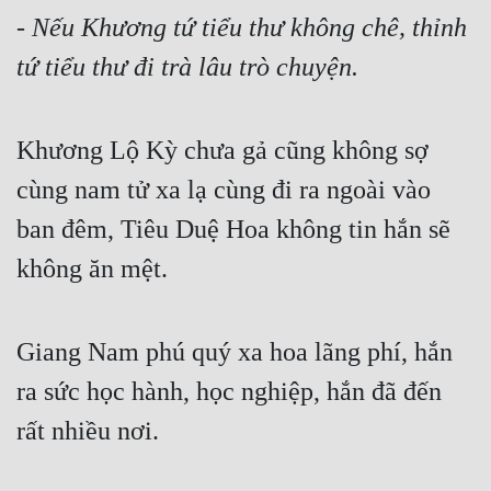
- 
Nếu Khương tứ tiểu thư không chê, thỉnh 
Tu Chân
tứ tiểu thư đi trà lâu trò chuyện.
Tu Tiên
Tội Phạm
Khương Lộ Kỳ chưa gả cũng không sợ 
Vô Địch
cùng nam tử xa lạ cùng đi ra ngoài vào 
Võ Hiệp
ban đêm, Tiêu Duệ Hoa không tin hắn sẽ 
Võng Du
không ăn mệt.
Xuyên Không
Xuyên Nhanh
Giang Nam phú quý xa hoa lãng phí, hắn 
Xuyên Sách
ra sức học hành, học nghiệp, hắn đã đến 
Xuyên Thư
rất nhiều nơi.
Điền Văn