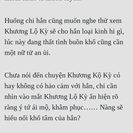
Quân Sự
Huống chi hắn cũng muốn nghe thử xem 
Sảng Văn
Khương Lộ Kỳ sẽ cho hắn loại kinh hỉ gì, 
Sắc
lúc này đang thất tình buồn khổ cũng cần 
Sủng
một nữ tử an ủi.
Thanh Xuân
Tiên Hiệp
Chưa nói đến chuyện Khương Kộ Kỳ có 
Tiểu Thuyết
hay không có hảo cảm với hắn, chỉ cần 
Trinh Thám
nhìn vào mắt Khương Lộ Kỳ ẩn hiện rõ 
Triều Đấu
ràng ý tứ ái mộ, khâm phục…… Nàng sẽ 
Trùng Sinh
hiểu nổi khổ tâm của hắn?
Trọng Sinh