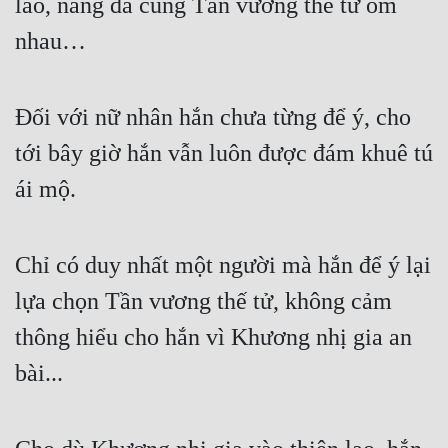
lao, nàng đã cùng Tần vương thế tử ôm 
Hài Hước
nhau…
Hệ Thống
Học Đường
Đối với nữ nhân hắn chưa từng để ý, cho 
Khoa Huyễn
tới bây giờ hắn vẫn luôn được đám khuê tú 
Khoa Huyễn Không Gian
ái mộ.
Kinh Dị
Kiếm Hiệp
Chỉ có duy nhất một người mà hắn để ý lại 
Kỳ Huyễn
lựa chọn Tần vương thế tử, không cảm 
Kỳ Ảo
thông hiểu cho hắn vì Khương nhị gia an 
Linh Dị
bài...
Làm Giàu
Lịch Sử