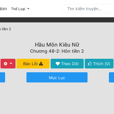
urrent)
BXH
Thể Loại
 tiền 2
Hầu Môn Kiêu Nữ
Chương 48-2: Hôn tiền 2
Báo Lỗi
Theo Dõi
Thích (
0
)
Mục Lục