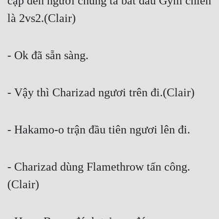
cập đến ngươi chúng ta bắt đầu Gym chiến 
Đô Thị
là 2vs2.(Clair)
Đông Phương
Đông Phương Huyền Huyễn
- Ok đã sẵn sàng.
Đồng Nhân
- Vậy thì Charizad ngươi trên đi.(Clair)
Cẩu Đạo Trường Sinh
Ngự Thú
- Hakamo-o trận đầu tiên ngươi lên đi.
Truyện Nam
Truyện Nữ
- Charizad dùng Flamethrow tấn công.
Vô Địch Lưu
(Clair)
Xây Dựng Thế Lực
Đam Mỹ