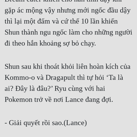
Cổ Đại
gặp ác mộng vậy nhưng mới ngốc đầu dậy 
Du Hí
thì lại một đấm và cứ thế 10 lần khiến 
Dã Sử
Shun thành ngu ngốc làm cho những người 
Dị Giới
đi theo hắn khoảng sợ bỏ chạy.
Dị Năng
Shun sau khi thoát khỏi liên hoàn kích của 
Gia Đấu
Kommo-o và Dragapult thì tự hỏi ‘Ta là 
Góc Nhìn Nam
ai? Đây là đâu?’ Ryu cùng với hai 
Góc Nhìn Nữ
Pokemon trở về nơi Lance đang đợi.
Huyền Huyễn
Huyền Nghi
- Giải quyết rồi sao.(Lance)
Huyền Ảo