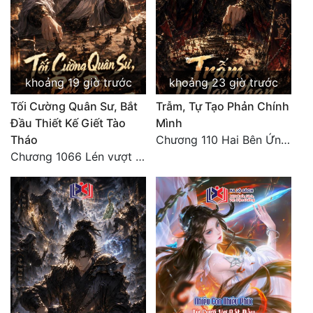
khoảng 19 giờ trước
khoảng 23 giờ trước
Tối Cường Quân Sư, Bắt
Trẫm, Tự Tạo Phản Chính
Đầu Thiết Kế Giết Tào
Mình
Tháo
Chương 110 Hai Bên Ứng Phó
Chương 1066 Lén vượt Nam Bì, đánh thẳng Nghiệp Thành (2/2)