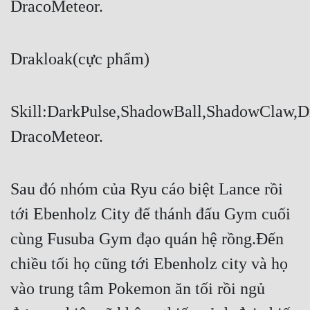
DracoMeteor.
Quân Sự
Sảng Văn
Drakloak(cực phẩm)
Sắc
Sủng
Skill:DarkPulse,ShadowBall,ShadowClaw,D
Thanh Xuân
DracoMeteor.
Tiên Hiệp
Sau đó nhóm của Ryu cáo biệt Lance rồi 
Tiểu Thuyết
tới Ebenholz City để thánh đấu Gym cuối 
Trinh Thám
cùng Fusuba Gym đạo quán hệ rồng.Đến 
Triều Đấu
chiều tối họ cũng tới Ebenholz city và họ 
Trùng Sinh
vào trung tâm Pokemon ăn tối rồi ngủ 
Trọng Sinh