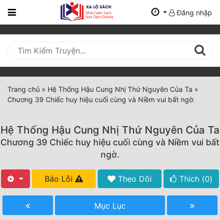
Đăng nhập
Trang
Chủ
Mới
Cập
Nhật
Trang chủ
»
Hệ Thống Hậu Cung Nhị Thứ Nguyên Của Ta
»
(current)
Chương 39 Chiếc huy hiệu cuối cùng và Niềm vui bất ngờ.
BXH
Thể Loại
Hệ Thống Hậu Cung Nhị Thứ Nguyên Của Ta
Chương 39 Chiếc huy hiệu cuối cùng và Niềm vui bất
ngờ.
Tất Cả
Báo Lỗi
Theo Dõi
Thích (
0
)
Truyện Mới Ra
Hoàn Thành
Mục Lục