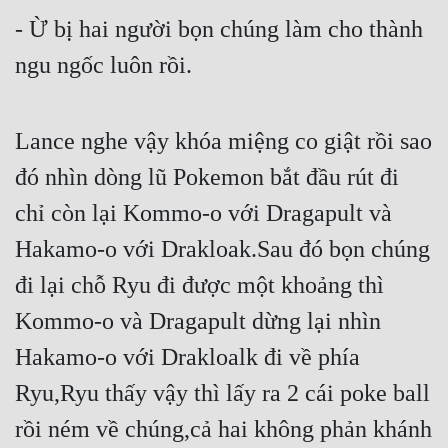
Hài Hước
- Ừ bị hai người bọn chúng làm cho thành 
Hệ Thống
ngu ngốc luôn rồi.
Học Đường
Khoa Huyễn
Lance nghe vậy khóa miệng co giật rồi sao 
Khoa Huyễn Không Gian
đó nhìn dòng lũ Pokemon bắt đầu rút đi 
Kinh Dị
chỉ còn lại Kommo-o với Dragapult và 
Hakamo-o với Drakloak.Sau đó bọn chúng 
Kiếm Hiệp
đi lại chỗ Ryu đi được một khoảng thì 
Kỳ Huyễn
Kommo-o và Dragapult dừng lại nhìn 
Kỳ Ảo
Hakamo-o với Drakloalk đi về phía 
Linh Dị
Ryu,Ryu thấy vậy thì lấy ra 2 cái poke ball 
Làm Giàu
rồi ném về chúng,cả hai không phản khánh 
Lịch Sử