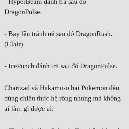
- HyperBeam đánh trả sau đó 
DragonPulse.
Đẹp
Đẹp Hiệp
- Bay lên tránh né sau đó DragonRush.
Tính Cách Nhân Vật :
(Clair)
Cơ Trí
Sát Phạt Quyết Đoán
- IcePunch đánh trả sau đó DragonPulse.
Vô Sỉ
Điềm Đạm
Charizad và Hakamo-o hai Pokemon đều 
dùng chiêu thức hệ rồng nhưng mà không 
ai làm gì được ai.