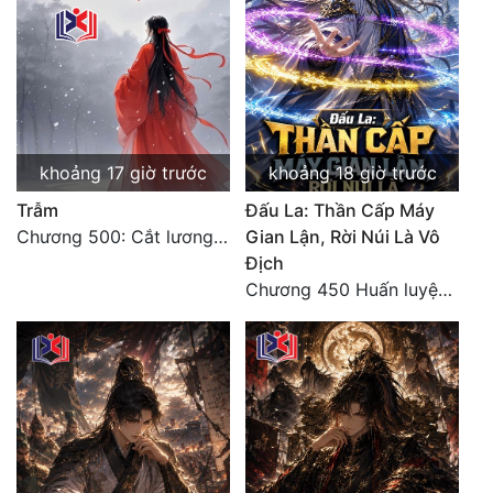
khoảng 17 giờ trước
khoảng 18 giờ trước
Trẫm
Đấu La: Thần Cấp Máy
Chương 500: Cắt lương thực là có thể thu hồi Macao (1)
Gian Lận, Rời Núi Là Vô
Địch
Chương 450 Huấn luyện thực chiến, Long Linh Cơ đối chiến bốn người Cổ Nguyệt và Vũ Lân!