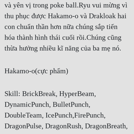
và yên vị trong poke ball.Ryu vui mừng vì 
Mưu Mô
thu phục được Hakamo-o và Drakloak hai 
Mạt Thế
con chuẩn thần hơn nữa chúng sắp tiến 
Mỹ Thực
hóa thành hình thái cuối rồi.Chúng cũng 
thừa hưởng nhiều kĩ năng của ba mẹ nó.
Ngôn Tình
Ngược
Hakamo-o(cực phẩm)
Nữ Cường
Nữ Phụ
Skill: BrickBreak, HyperBeam, 
Phong Thủy - Tâm Linh
DynamicPunch, BulletPunch, 
Phương Tây
DoubleTeam, IcePunch,FirePunch, 
Phản Phái
DragonPulse, DragonRush, DragonBreath, 
Quan Trường