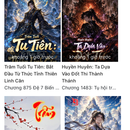
khoảng 1 giờ trước
khoảng 1 giờ trước
Trăm Tuổi Tu Tiên: Bắt
Huyền Huyễn: Ta Dựa
Đầu Từ Thức Tỉnh Thiên
Vào Đốt Thi Thành
Linh Căn
Thánh
Chương 875 Đệ 7 Biến Thánh Long Biến!
Chương 1483: Tụ hội trước đại chiến