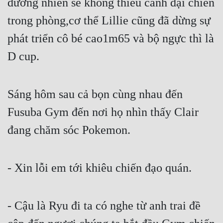
đương nhiên sẽ không thiếu cảnh đại chiến 
Tu Chân
trong phòng,cơ thể Lillie cũng đã dừng sự 
Tu Tiên
phát triển cô bé cao1m65 và bộ ngực thì là 
Tội Phạm
D cup.
Vô Địch
Võ Hiệp
Sáng hôm sau cả bọn cùng nhau đến 
Fusuba Gym đến nơi họ nhìn thấy Clair 
Võng Du
đang chăm sóc Pokemon.
Xuyên Không
Xuyên Nhanh
- Xin lỗi em tới khiêu chiến đạo quán.
Xuyên Sách
Xuyên Thư
- Cậu là Ryu đi ta có nghe từ anh trai đề 
Điền Văn