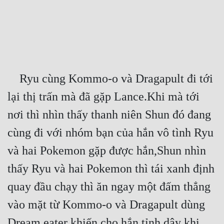
Free
Hậu Cung
Truyện Convert
Truyện Dịch
    Ryu cùng Kommo-o và Dragapult đi tới 
lại thị trấn mà đã gặp Lance.Khi mà tới 
Truyện Nhập Môn
nơi thì nhìn thấy thanh niên Shun đó đang 
Truyện ngắn
cùng đi với nhóm bạn của hắn vô tình Ryu 
Xa Lộ Dịch
và hai Pokemon gặp được hắn,Shun nhìn 
thấy Ryu và hai Pokemon thì tái xanh định 
Cung Đấu
quay đầu chạy thì ăn ngay một đấm thẳng 
Cạnh Kỹ
vào mặt từ Kommo-o và Dragapult dùng 
Cổ Tiên Hiệp
Dream eater khiến cho hắn tỉnh dậy khi 