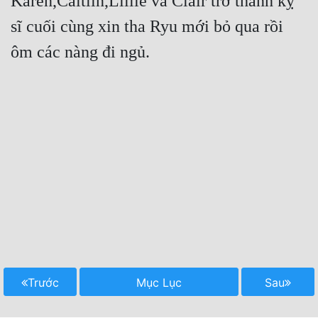
Karen,Caitlin,Lillie và Clair trở thành kỵ 
sĩ cuối cùng xin tha Ryu mới bỏ qua rồi 
ôm các nàng đi ngủ.
Trước
Mục Lục
Sau