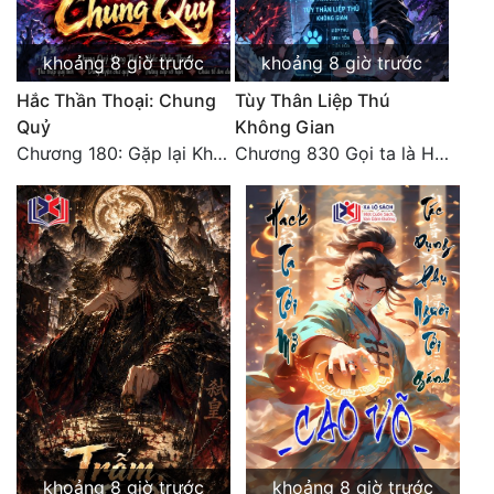
Đô Thị
Đông Phương
khoảng 8 giờ trước
khoảng 8 giờ trước
Hắc Thần Thoại: Chung
Tùy Thân Liệp Thú
Đông Phương Huyền Huyễn
Quỷ
Không Gian
Đồng Nhân
Chương 180: Gặp lại Khiên Nguyên Phượng
Chương 830 Gọi ta là Hòa Sa
Cẩu Đạo Trường Sinh
Ngự Thú
Truyện Nam
Truyện Nữ
Vô Địch Lưu
Xây Dựng Thế Lực
khoảng 8 giờ trước
khoảng 8 giờ trước
Đam Mỹ