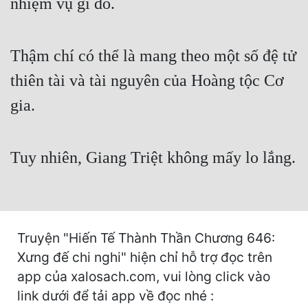
nhiệm vụ gì đó.
Cổ Đại
Du Hí
Thậm chí có thể là mang theo một số đệ tử
Dã Sử
thiên tài và tài nguyên của Hoàng tộc Cơ
Dị Giới
gia.
Dị Năng
Gia Đấu
Tuy nhiên, Giang Triệt không mấy lo lắng.
Góc Nhìn Nam
Góc Nhìn Nữ
Huyền Huyễn
Truyện "Hiến Tế Thành Thần Chương 646:
Xưng đế chi nghi" hiện chỉ hỗ trợ đọc trên
Huyền Nghi
app của xalosach.com, vui lòng click vào
Huyền Ảo
link dưới để tải app về đọc nhé :