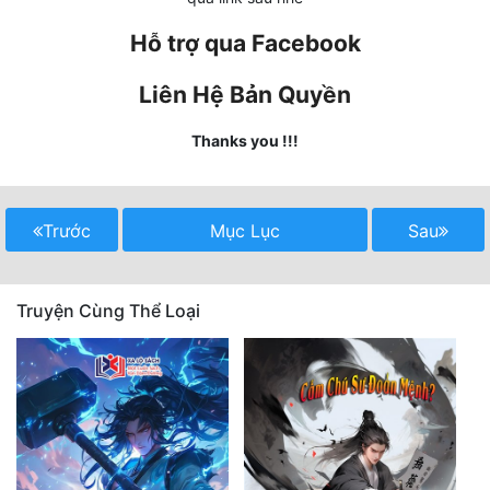
Hỗ trợ qua Facebook
Mưu Mô
Mạt Thế
Liên Hệ Bản Quyền
Mỹ Thực
Thanks you !!!
Ngôn Tình
Ngược
Trước
Mục Lục
Sau
Nữ Cường
Nữ Phụ
Truyện Cùng Thể Loại
Phong Thủy - Tâm Linh
Phương Tây
Phản Phái
Quan Trường