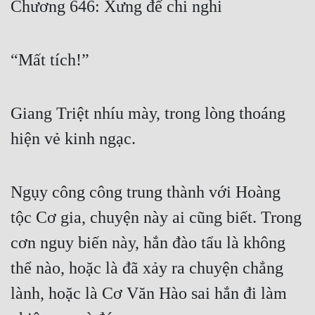
Chương 646: Xưng đế chi nghi
Free
Hậu Cung
“Mất tích!”
Truyện Convert
Truyện Dịch
Giang Triệt nhíu mày, trong lòng thoáng
Truyện Nhập Môn
hiện vẻ kinh ngạc.
Truyện ngắn
Ngụy công công trung thành với Hoàng
Xa Lộ Dịch
tộc Cơ gia, chuyện này ai cũng biết. Trong
cơn nguy biến này, hắn đào tẩu là không
Cung Đấu
thể nào, hoặc là đã xảy ra chuyện chẳng
Cạnh Kỹ
lành, hoặc là Cơ Văn Hào sai hắn đi làm
Cổ Tiên Hiệp