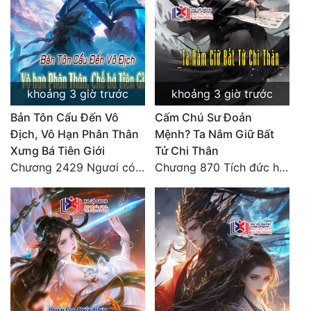
Quân Sự
Sảng Văn
Sắc
khoảng 3 giờ trước
khoảng 3 giờ trước
Sủng
Bản Tôn Cẩu Đến Vô
Cấm Chú Sư Đoản
Thanh Xuân
Địch, Vô Hạn Phân Thân
Mệnh? Ta Nắm Giữ Bất
Xưng Bá Tiên Giới
Tử Chi Thân
Tiên Hiệp
Chương 2429 Ngươi có tuệ nhãn? Ta có...
Chương 870 Tích đức hành thiện
Tiểu Thuyết
Trinh Thám
Triều Đấu
Trùng Sinh
Trọng Sinh