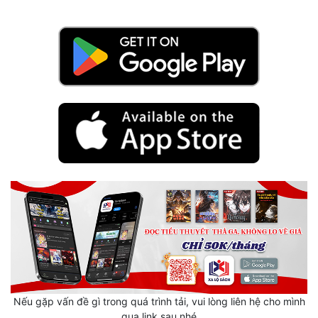
Hài Hước
Hệ Thống
Học Đường
Khoa Huyễn
Khoa Huyễn Không Gian
Kinh Dị
Kiếm Hiệp
Kỳ Huyễn
Kỳ Ảo
Linh Dị
Làm Giàu
Nếu gặp vấn đề gì trong quá trình tải, vui lòng liên hệ cho mình
qua link sau nhé
Lịch Sử