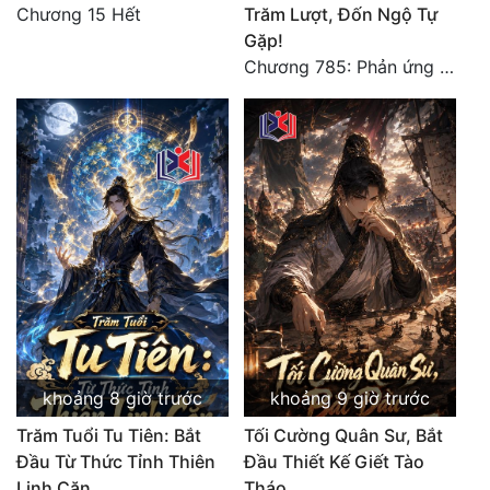
Chương 15 Hết
Trăm Lượt, Đốn Ngộ Tự
Gặp!
Chương 785: Phản ứng (2)
khoảng 8 giờ trước
khoảng 9 giờ trước
Trăm Tuổi Tu Tiên: Bắt
Tối Cường Quân Sư, Bắt
Đầu Từ Thức Tỉnh Thiên
Đầu Thiết Kế Giết Tào
Linh Căn
Tháo