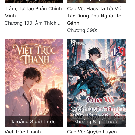
Trẫm, Tự Tạo Phản Chính
Cao Võ: Hack Ta Tới Mở,
Đẹp
Mình
Tác Dụng Phụ Ngươi Tới
Chương 100: Ám Thích Trên Vân Sơn
Gánh
Đẹp Hiệp
Chương 390:
Tính Cách Nhân Vật :
Cơ Trí
Sát Phạt Quyết Đoán
Vô Sỉ
Điềm Đạm
khoảng 8 giờ trước
khoảng 8 giờ trước
Việt Trúc Thanh
Cao Võ: Quyền Luyện