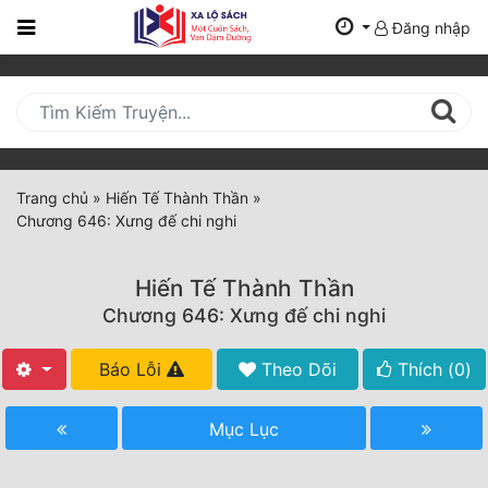
Đăng nhập
Trang
Chủ
Mới
Cập
Nhật
Trang chủ
»
Hiến Tế Thành Thần
»
(current)
Chương 646: Xưng đế chi nghi
BXH
Thể Loại
Hiến Tế Thành Thần
Chương 646: Xưng đế chi nghi
Tất Cả
Báo Lỗi
Theo Dõi
Thích (
0
)
Truyện Mới Ra
Mục Lục
Hoàn Thành