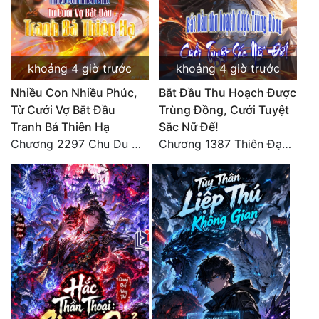
Tu Chân
Tu Tiên
khoảng 4 giờ trước
khoảng 4 giờ trước
Tội Phạm
Nhiều Con Nhiều Phúc,
Bắt Đầu Thu Hoạch Được
Vô Địch
Từ Cưới Vợ Bắt Đầu
Trùng Đồng, Cưới Tuyệt
Tranh Bá Thiên Hạ
Sắc Nữ Đế!
Võ Hiệp
Chương 2297 Chu Du Du mang thai
Chương 1387 Thiên Đạo đắc ý
Võng Du
Xuyên Không
Xuyên Nhanh
Xuyên Sách
Xuyên Thư
Điền Văn