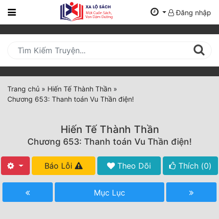
Đăng nhập
Trang
Chủ
Mới
Cập
Nhật
Trang chủ
»
Hiến Tế Thành Thần
»
(current)
Chương 653: Thanh toán Vu Thần điện!
BXH
Thể Loại
Hiến Tế Thành Thần
Chương 653: Thanh toán Vu Thần điện!
Tất Cả
Báo Lỗi
Theo Dõi
Thích (
0
)
Truyện Mới Ra
Mục Lục
Hoàn Thành