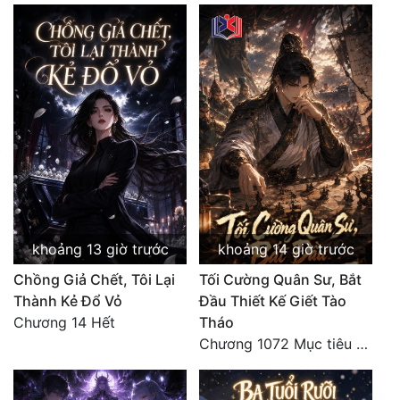
Quân Sự
Sảng Văn
Sắc
Sủng
Thanh Xuân
Tiên Hiệp
Tiểu Thuyết
khoảng 13 giờ trước
khoảng 14 giờ trước
Trinh Thám
Chồng Giả Chết, Tôi Lại
Tối Cường Quân Sư, Bắt
Thành Kẻ Đổ Vỏ
Đầu Thiết Kế Giết Tào
Triều Đấu
Chương 14 Hết
Tháo
Chương 1072 Mục tiêu của chúng ta là biển sao trời (2/2)
Trùng Sinh
Trọng Sinh