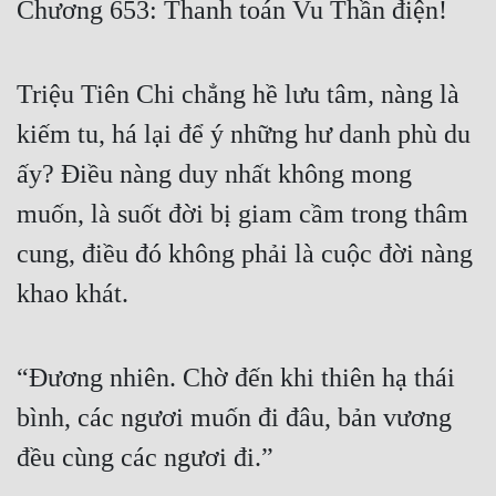
Chương 653: Thanh toán Vu Thần điện!
Free
Hậu Cung
Triệu Tiên Chi chẳng hề lưu tâm, nàng là
Truyện Convert
kiếm tu, há lại để ý những hư danh phù du
Truyện Dịch
ấy? Điều nàng duy nhất không mong
muốn, là suốt đời bị giam cầm trong thâm
Truyện Nhập Môn
cung, điều đó không phải là cuộc đời nàng
Truyện ngắn
khao khát.
Xa Lộ Dịch
“Đương nhiên. Chờ đến khi thiên hạ thái
Cung Đấu
bình, các ngươi muốn đi đâu, bản vương
Cạnh Kỹ
đều cùng các ngươi đi.”
Cổ Tiên Hiệp