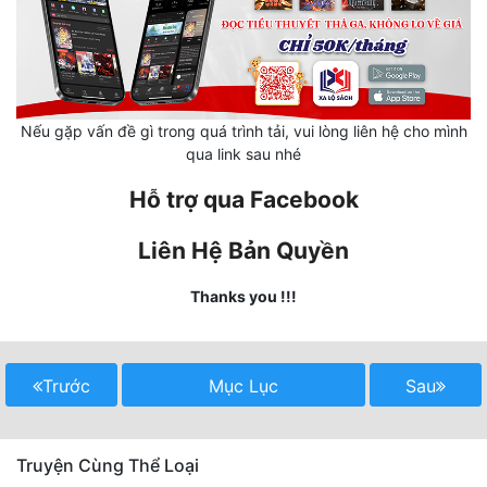
Mưu Mô
Mạt Thế
Mỹ Thực
Nếu gặp vấn đề gì trong quá trình tải, vui lòng liên hệ cho mình
qua link sau nhé
Ngôn Tình
Hỗ trợ qua Facebook
Ngược
Liên Hệ Bản Quyền
Nữ Cường
Thanks you !!!
Nữ Phụ
Phong Thủy - Tâm Linh
Trước
Mục Lục
Sau
Phương Tây
Phản Phái
Truyện Cùng Thể Loại
Quan Trường