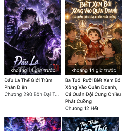
Tu Chân
Tu Tiên
Tội Phạm
Vô Địch
Võ Hiệp
Võng Du
khoảng 14 giờ trước
khoảng 14 giờ trước
Xuyên Không
Đấu La Thế Giới Trùm
Ba Tuổi Rưỡi Biết Xem Bói
Phản Diện
Xông Vào Quân Doanh,
Xuyên Nhanh
Chương 290 Bốn Đại Tông Môn Đơn Thuộc Tính Vô Cùng Thê Lương
Cả Quân Đội Cưng Chiều
Xuyên Sách
Phát Cuồng
Chương 12 Hết
Xuyên Thư
Điền Văn