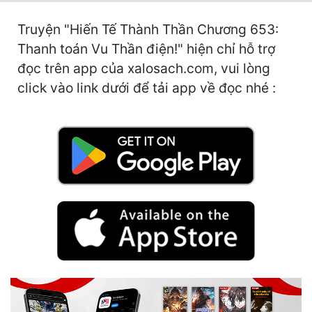
Hài Hước
Truyện "Hiến Tế Thành Thần Chương 653:
Hệ Thống
Thanh toán Vu Thần điện!" hiện chỉ hỗ trợ
Học Đường
đọc trên app của xalosach.com, vui lòng
click vào link dưới để tải app về đọc nhé :
Khoa Huyễn
Khoa Huyễn Không Gian
Kinh Dị
Kiếm Hiệp
Kỳ Huyễn
Kỳ Ảo
Linh Dị
Làm Giàu
Lịch Sử