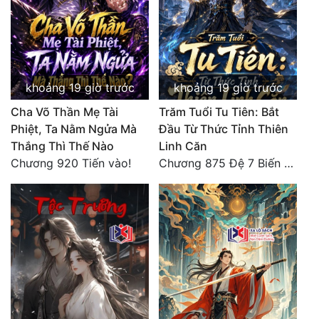
khoảng 19 giờ trước
khoảng 19 giờ trước
Cha Võ Thần Mẹ Tài
Trăm Tuổi Tu Tiên: Bắt
Phiệt, Ta Nằm Ngửa Mà
Đầu Từ Thức Tỉnh Thiên
Thắng Thì Thế Nào
Linh Căn
Chương 920 Tiến vào!
Chương 875 Đệ 7 Biến Thánh Long Biến!