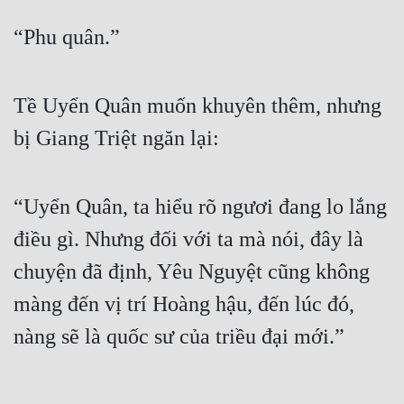
Cổ Đại
“Phu quân.”
Du Hí
Dã Sử
Tề Uyển Quân muốn khuyên thêm, nhưng
Dị Giới
bị Giang Triệt ngăn lại:
Dị Năng
Gia Đấu
“Uyển Quân, ta hiểu rõ ngươi đang lo lắng
Góc Nhìn Nam
điều gì. Nhưng đối với ta mà nói, đây là
Góc Nhìn Nữ
chuyện đã định, Yêu Nguyệt cũng không
màng đến vị trí Hoàng hậu, đến lúc đó,
Huyền Huyễn
nàng sẽ là quốc sư của triều đại mới.”
Huyền Nghi
Huyền Ảo