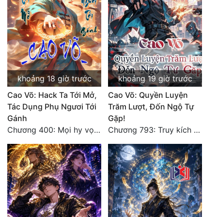
Đẹp
Đẹp Hiệp
Tính Cách Nhân Vật :
khoảng 18 giờ trước
khoảng 19 giờ trước
Cơ Trí
Cao Võ: Hack Ta Tới Mở,
Cao Võ: Quyền Luyện
Sát Phạt Quyết Đoán
Tác Dụng Phụ Ngươi Tới
Trăm Lượt, Đốn Ngộ Tự
Gánh
Gặp!
Vô Sỉ
Chương 400: Mọi hy vọng đặt trên Tô Mặc!
Chương 793: Truy kích (2)
Điềm Đạm