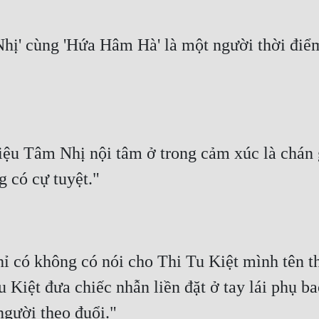
hị' cùng 'Hứa Hâm Hà' là một người thời điểm,
iệu Tâm Nhị nội tâm ở trong cảm xúc là chán g
g có cự tuyệt."
 có không có nói cho Thi Tu Kiệt mình tên thậ
Kiệt đưa chiếc nhẫn liền đặt ở tay lái phụ bao
người theo đuổi."