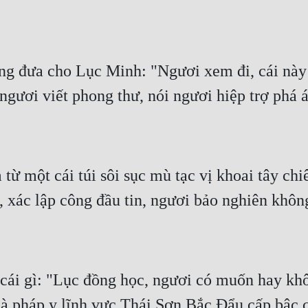
ng đưa cho Lục Minh: "Ngươi xem đi, cái này 
 ngươi viết phong thư, nói ngươi hiệp trợ phá 
ừ một cái túi sôi sục mù tạc vị khoai tây chi
, xác lập công đầu tin, ngươi bảo nghiên khôn
ái gì: "Lục đồng học, ngươi có muốn hay khôn
g là pháp y lĩnh vực Thái Sơn Bắc Đẩu cấp bậc 