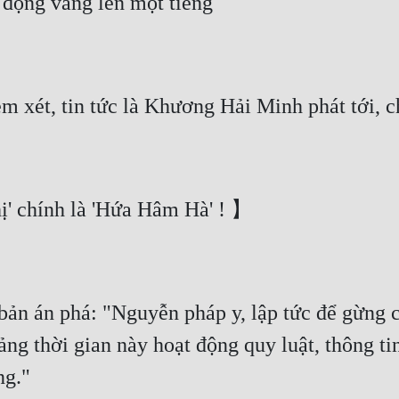
 động vang lên một tiếng
 xét, tin tức là Khương Hải Minh phát tới, c
' chính là 'Hứa Hâm Hà' ! 】
n án phá: "Nguyễn pháp y, lập tức để gừng cả
ảng thời gian này hoạt động quy luật, thông ti
ng."