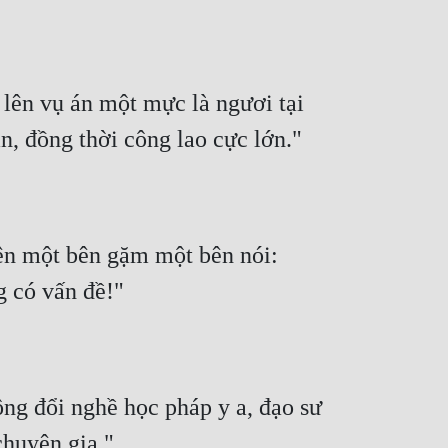
lên vụ án một mực là ngươi tại 
án, đồng thời công lao cực lớn."
ên một bên gặm một bên nói: 
g có vấn đề!"
g đổi nghề học pháp y a, đạo sư 
chuyên gia."