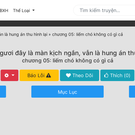
urrent)
BXH
Thể Loại
n là hung án thu hình lại
»
chương 05: liếm chó không có gì cả
ngươi đây là màn kịch ngắn, vẫn là hung án thu
chương 05: liếm chó không có gì cả
Báo Lỗi
Theo Dõi
Thích (
0
)
Mục Lục