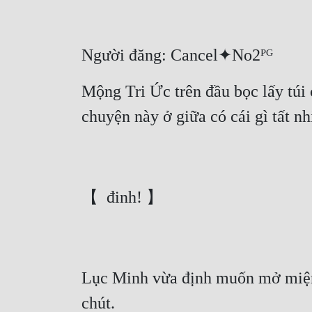
Người đăng: Cancel✦No2ᴾᴳ
Mộng Tri Ức trên đầu bọc lấy túi 
chuyện này ở giữa có cái gì tất nh
【  đinh! 】
Lục Minh vừa định muốn mở miệng,
chút.