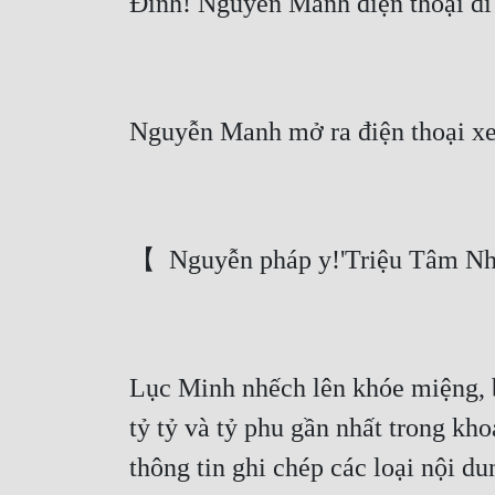
Đinh! Nguyễn Manh điện thoại di
Nguyễn Manh mở ra điện thoại xem
【  Nguyễn pháp y!'Triệu Tâm Nhị
Lục Minh nhếch lên khóe miệng, bả
tỷ tỷ và tỷ phu gần nhất trong kho
thông tin ghi chép các loại nội du