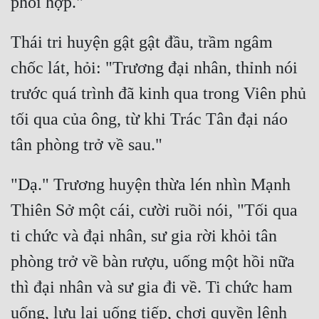
Đô Thị
Đông Phương
Thái tri huyện gật gật đầu, trầm ngâm 
chốc lát, hỏi: "Trương đại nhân, thỉnh nói 
Đông Phương Huyền Huyễn
trước quá trình đã kinh qua trong Viên phủ 
Đồng Nhân
tối qua của ông, từ khi Trác Tân đại náo 
Cẩu Đạo Trường Sinh
Ngự Thú
"Dạ." Trương huyện thừa lén nhìn Mạnh 
Truyện Nam
Thiên Sở một cái, cười ruồi nói, "Tối qua 
ti chức và đại nhân, sư gia rời khỏi tân 
Truyện Nữ
phòng trở về bàn rượu, uống một hồi nữa 
Vô Địch Lưu
thì đại nhân và sư gia đi về. Ti chức ham 
Xây Dựng Thế Lực
uống, lưu lại uống tiếp, chơi quyền lệnh 
Đam Mỹ