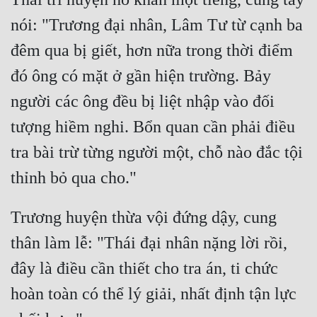
Tu Chân
nói: "Trương đại nhân, Lâm Tư từ cạnh ba 
Tu Tiên
đêm qua bị giết, hơn nữa trong thời điểm 
Tội Phạm
đó ông có mặt ở gần hiện trường. Bảy 
người các ông đều bị liệt nhập vào đối 
Vô Địch
tượng hiềm nghi. Bổn quan cần phải điều 
Võ Hiệp
tra bài trừ từng người một, chỗ nào đắc tội 
Võng Du
Xuyên Không
Xuyên Nhanh
Trương huyện thừa vội đứng dậy, cung 
thân làm lễ: "Thái đại nhân nặng lời rồi, 
Xuyên Sách
đây là điều cần thiết cho tra án, ti chức 
Xuyên Thư
hoàn toàn có thể lý giải, nhất định tận lực 
Điền Văn