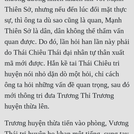
Thiên Sở, nhưng nếu đến lúc đối mặt thực 
Quân Sự
sự, thì ông ta dù sao cũng là quan, Mạnh 
Sảng Văn
Thiên Sở là dân, dân không thể thẩm vấn 
Sắc
quan được. Do đó, lần hỏi han lần này phải 
Sủng
do Thái Chiêu Thái đại nhân tự thân xuất 
Thanh Xuân
mã mới được. Hắn kề tai Thái Chiêu tri 
Tiên Hiệp
huyện nói nhỏ dặn dò một hỏi, chỉ cách 
Tiểu Thuyết
ông ta hỏi những vấn đề quan trọng, sau đó 
Trinh Thám
mới thông tri đưa Trương Thỉ Trương 
Triều Đấu
Trùng Sinh
Trương huyện thừa tiến vào phòng, Vương 
Trọng Sinh
Thái tri huyện ho khan một tiếng, cung tay 