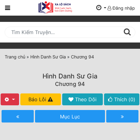
Đăng nhập
Trang
Chủ
Mới
Cập
Nhật
Trang chủ
»
Hình Danh Sư Gia
»
Chương 94
(current)
BXH
Hình Danh Sư Gia
Thể Loại
Chương 94
Báo Lỗi
Theo Dõi
Thích (
0
)
Tất Cả
Truyện Mới Ra
Mục Lục
Hoàn Thành