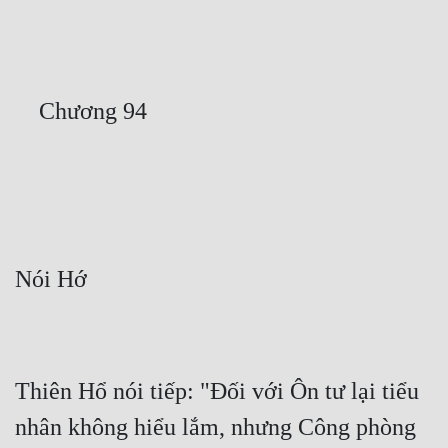
Free
Hậu Cung
Truyện Convert
Truyện Dịch
Truyện Nhập Môn
Truyện ngắn
Xa Lộ Dịch
Cung Đấu
Cạnh Kỹ
Thiên Hổ nói tiếp: "Đối với Ôn tư lại tiểu 
Cổ Tiên Hiệp
nhân không hiểu lắm, nhưng Công phòng 