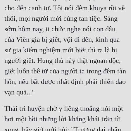
cho đến canh tư. Tôi nói đêm khuya rồi về 
Đẹp
thôi, mọi người mới cùng tan tiệc. Sáng 
Đẹp Hiệp
sớm hôm nay, ti chức nghe nói con dâu 
của Viên gia bị giết, vội đi đến, kinh qua 
Tính Cách Nhân Vật :
sư gia kiểm nghiệm mới biết thì ra là bị 
Cơ Trí
người giết. Hung thủ này thật ngoan độc, 
Sát Phạt Quyết Đoán
giết luôn thê tử của người ta trong đêm tân 
Vô Sỉ
hôn, nếu bắt được nhất định phải thiên đao 
Điềm Đạm
Thái tri huyện chờ y liếng thoắng nói một 
hơi một hồi những lời khẳng khái trần từ 
xong, bấy giờ mới hỏi: "Trương đại nhân, 