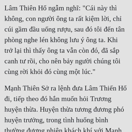
Lâm Thiên Hổ ngẫm nghĩ: "Cái này thì 
Mưu Mô
không, con người ông ta rất kiệm lời, chỉ 
Mạt Thế
cúi gầm đầu uống rượu, sau đó tôi đến tân 
Mỹ Thực
phòng nghe lén không lưu ý ông ta. Khi 
Ngôn Tình
trở lại thì thấy ông ta vẫn còn đó, đã sắp 
Ngược
canh tư rồi, cho nên bảy người chúng tôi 
Nữ Cường
Nữ Phụ
Mạnh Thiên Sở ra lệnh đưa Lâm Thiến Hổ 
Phong Thủy - Tâm Linh
đi, tiếp theo đó hắn muốn hỏi Trương 
Phương Tây
huyện thừa. Huyện thừa tương đương phó 
Phản Phái
huyện trưởng, trong tình huống bình 
Quan Trường
thường đương nhiên khách khí với Mạnh 