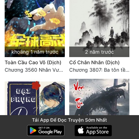
khoảng 1 năm trước
2 năm trước
Toàn Cầu Cao Võ (Dịch)
Cổ Chân Nhân (Dịch)
Chương 3560 Nhân Vương trở về - END
Chương 3807: Ba tôn tề công Thiên Đình (2)
Tải App Để Đọc Truyện Sớm Nhất