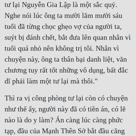
tư lại Nguyễn Gia Lập là một sắc quỷ. 
Cổ Đại
Nghe nói lúc ông ta mười lăm mười sáu 
Du Hí
tuổi đã từng chọc ghẹo vợ của người ta, 
Dã Sử
suýt bị đánh chết, bắt đưa lên quan nhân vì 
Dị Giới
tuổi quá nhỏ nên không trị tôi. Nhân vì 
Dị Năng
chuyện này, ông ta thân bại danh liệt, văn 
Gia Đấu
chương tuy rất tốt những vô dụng, bất đắc 
Góc Nhìn Nam
Góc Nhìn Nữ
Thì ra vị công phòng tư lại còn có chuyện 
Huyền Huyễn
như thế ấy, người này đã có tiền án, có lẽ 
Huyền Nghi
nào là do y làm? Án càng lúc càng phức 
Huyền Ảo
tạp, đầu của Mạnh Thên Sở bắt đầu căng 