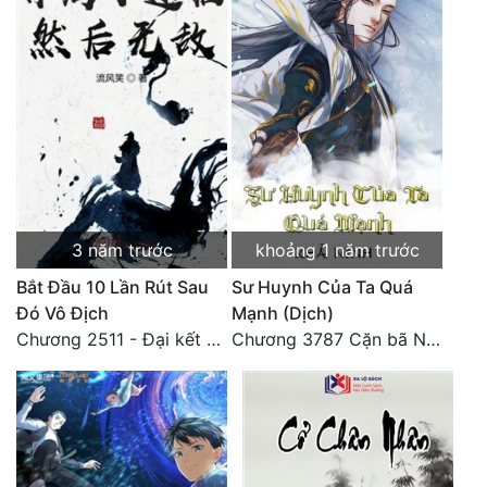
3 năm trước
khoảng 1 năm trước
Bắt Đầu 10 Lần Rút Sau
Sư Huynh Của Ta Quá
Đó Vô Địch
Mạnh (Dịch)
Chương 2511 - Đại kết cục, Phiên ngoại thiên: Chư thiên quy nhất giới, vĩnh hằng thế giới. Hết!
Chương 3787 Cặn bã Nam Thiên Đạo