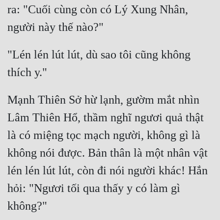
Hài Hước
ra: "Cuối cùng còn có Lý Xung Nhân, 
Hệ Thống
Học Đường
"Lén lén lút lút, dù sao tôi cũng không 
Khoa Huyễn
Khoa Huyễn Không Gian
Mạnh Thiên Sở hừ lạnh, gườm mắt nhìn 
Kinh Dị
Lâm Thiên Hổ, thầm nghĩ ngươi quả thật 
Kiếm Hiệp
là có miệng tọc mạch người, không gì là 
Kỳ Huyễn
không nói được. Bản thân là một nhân vật 
Kỳ Ảo
lén lén lút lút, còn đi nói người khác! Hắn 
Linh Dị
hỏi: "Ngươi tối qua thấy y có làm gì 
Làm Giàu
Lịch Sử