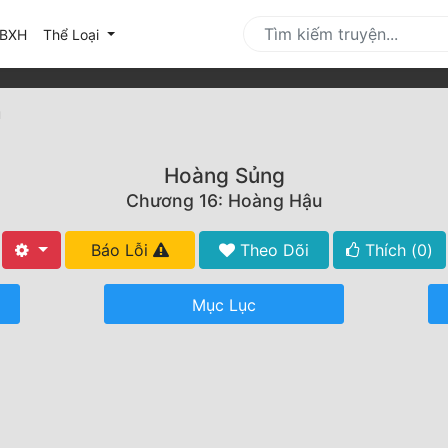
urrent)
BXH
Thể Loại
u
Hoàng Sủng
Chương 16: Hoàng Hậu
Báo Lỗi
Theo Dõi
Thích (
0
)
Mục Lục