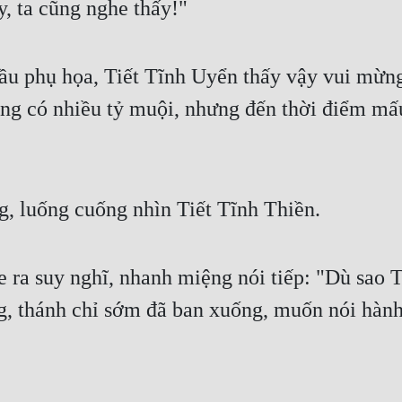
, ta cũng nghe thấy!"
u phụ họa, Tiết Tĩnh Uyển thấy vậy vui mừng 
ng có nhiều tỷ muội, nhưng đến thời điểm mấu
g, luống cuống nhìn Tiết Tĩnh Thiền.
 ra suy nghĩ, nhanh miệng nói tiếp: "Dù sao 
 thánh chỉ sớm đã ban xuống, muốn nói hành lễ