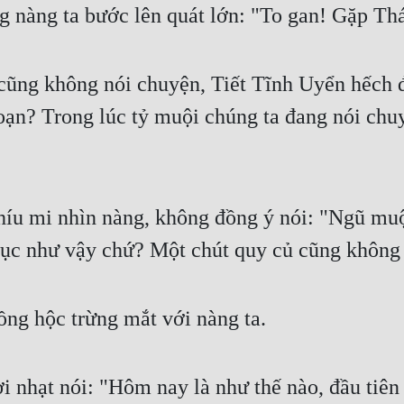
g nàng ta bước lên quát lớn: "To gan! Gặp Thá
cũng không nói chuyện, Tiết Tĩnh Uyển hếch đ
loạn? Trong lúc tỷ muội chúng ta đang nói chu
nhíu mi nhìn nàng, không đồng ý nói: "Ngũ muộ
tục như vậy chứ? Một chút quy củ cũng không 
ồng hộc trừng mắt với nàng ta.
ời nhạt nói: "Hôm nay là như thế nào, đầu ti