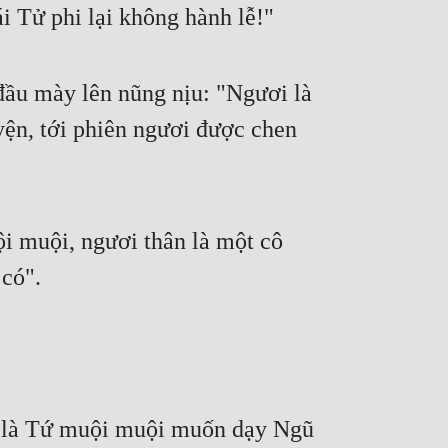
i Tử phi lại không hành lễ!"
ầu mày lên nũng nịu: "Ngươi là 
yện, tới phiên ngươi được chen 
i muội, ngươi thân là một cô 
có".
ên là Tứ muội muội muốn dạy Ngũ 