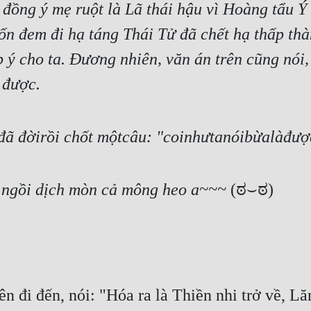
ồng ý mẹ ruột là Lã thái hậu vì Hoàng tẩu Ý 
 đem đi hạ táng Thái Tử đã chết hạ thấp thà
 ý cho ta. Đương nhiên, văn án trên cũng nói, 
 được.
 đã đờirồi chốt mộtcâu: "coinhưtanóibừalàđược"
i ngồi dịch mòn cả mông heo a~~~ 
(ಠ⌣ಠ)
ên đi đến, nói: "Hóa ra là Thiền nhi trở về, 