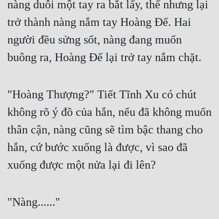
nàng duỗi một tay ra bắt lấy, thế nhưng lại 
Hài Hước
trở thành nàng nắm tay Hoàng Đế. Hai 
Hệ Thống
người đều sửng sốt, nàng đang muốn 
Học Đường
buông ra, Hoàng Đế lại trở tay nắm chặt.
Khoa Huyễn
Khoa Huyễn Không Gian
"Hoàng Thượng?" Tiết Tĩnh Xu có chút 
Kinh Dị
không rõ ý đồ của hắn, nếu đã không muốn 
Kiếm Hiệp
thân cận, nàng cũng sẽ tìm bậc thang cho 
Kỳ Huyễn
hắn, cứ bước xuống là được, vì sao đã 
Kỳ Ảo
xuống được một nửa lại đi lên?
Linh Dị
Làm Giàu
"Nàng......"
Lịch Sử