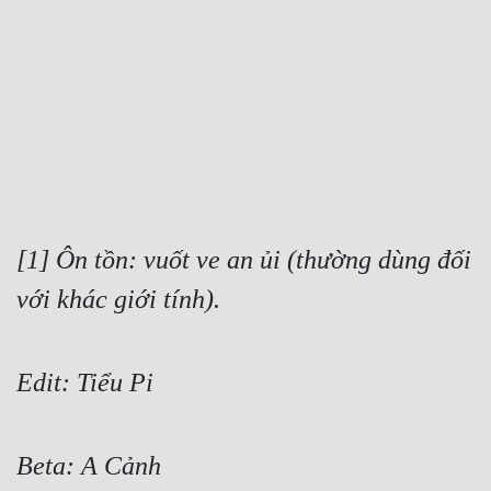
Free
Hậu Cung
Truyện Convert
Truyện Dịch
Truyện Nhập Môn
Truyện ngắn
[1] Ôn tồn: vuốt ve an ủi (thường dùng đối 
với khác giới tính).
Xa Lộ Dịch
Cung Đấu
Edit: Tiểu Pi
Cạnh Kỹ
Beta: A Cảnh
Cổ Tiên Hiệp