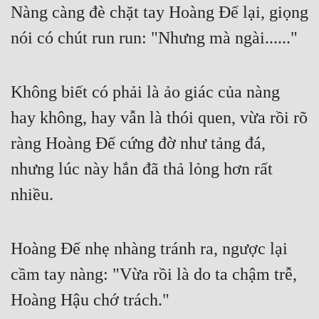
Nàng càng đè chặt tay Hoàng Đế lại, giọng 
Đẹp
nói có chút run run: "Nhưng mà ngài......"
Đẹp Hiệp
Không biết có phải là ảo giác của nàng 
Tính Cách Nhân Vật :
hay không, hay vẫn là thói quen, vừa rồi rõ 
Cơ Trí
ràng Hoàng Đế cứng đờ như tảng đá, 
Sát Phạt Quyết Đoán
nhưng lúc này hắn đã thả lỏng hơn rất 
Vô Sỉ
nhiều.
Điềm Đạm
Hoàng Đế nhẹ nhàng tránh ra, ngược lại 
cầm tay nàng: "Vừa rồi là do ta chậm trễ, 
Hoàng Hậu chớ trách."