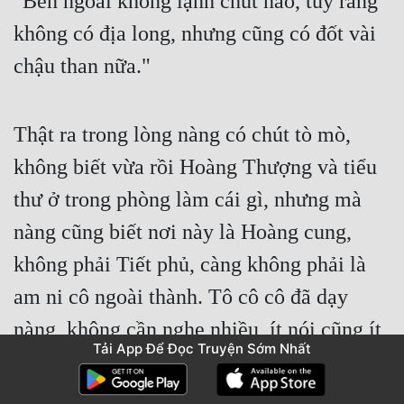
"Bên ngoài không lạnh chút nào, tuy rằng 
không có địa long, nhưng cũng có đốt vài 
chậu than nữa."
Thật ra trong lòng nàng có chút tò mò, 
không biết vừa rồi Hoàng Thượng và tiểu 
thư ở trong phòng làm cái gì, nhưng mà 
nàng cũng biết nơi này là Hoàng cung, 
không phải Tiết phủ, càng không phải là 
am ni cô ngoài thành. Tô cô cô đã dạy 
nàng, không cần nghe nhiều, ít nói cũng ít 
Tải App Để Đọc Truyện Sớm Nhất
hỏi nhơn, nếu không sẽ đem lại phiền phức 
cho chính mình và tiểu thư. Cho nên hiện 