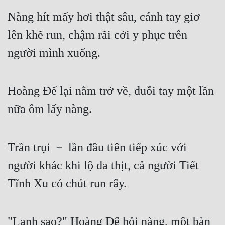
Nàng hít mấy hơi thật sâu, cánh tay giơ 
lên khẽ run, chậm rãi cởi y phục trên 
người mình xuống. 
Hoàng Đế lại nằm trở về, duỗi tay một lần 
nữa ôm lấy nàng.
Trần trụi － lần đầu tiên tiếp xúc với 
người khác khi lộ da thịt, cả người Tiết 
Tĩnh Xu có chút run rẩy.
"Lạnh sao?" Hoàng Đế hỏi nàng, một bàn 