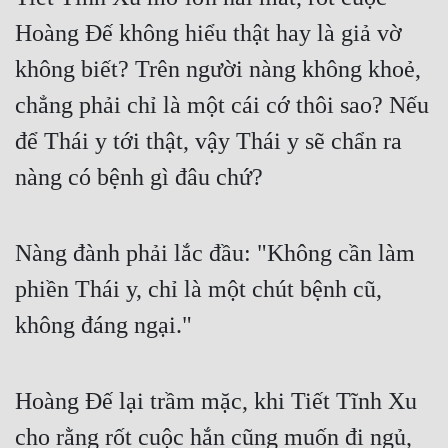
Hoàng Đế không hiểu thật hay là giả vờ 
Quân Sự
không biết? Trên người nàng không khoẻ, 
Sảng Văn
chẳng phải chỉ là một cái cớ thôi sao? Nếu 
Sắc
để Thái y tới thật, vậy Thái y sẽ chẩn ra 
Sủng
nàng có bệnh gì đâu chứ? 
Thanh Xuân
Tiên Hiệp
Nàng đành phải lắc đầu: "Không cần làm 
Tiểu Thuyết
phiền Thái y, chỉ là một chút bệnh cũ, 
Trinh Thám
không đáng ngại."
Triều Đấu
Trùng Sinh
Hoàng Đế lại trầm mặc, khi Tiết Tĩnh Xu 
Trọng Sinh
cho rằng rốt cuộc hắn cũng muốn đi ngủ, 