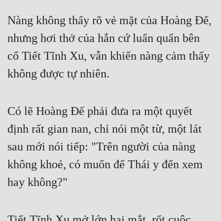
Nàng không thấy rõ vẻ mặt của Hoàng Đế, 
Mưu Mô
nhưng hơi thở của hắn cứ luẩn quẩn bên 
Mạt Thế
cổ Tiết Tĩnh Xu, vẫn khiến nàng cảm thấy 
Mỹ Thực
không được tự nhiên.
Ngôn Tình
Ngược
Có lẽ Hoàng Đế phải đưa ra một quyết 
Nữ Cường
định rất gian nan, chỉ nói một từ, một lát 
Nữ Phụ
sau mới nói tiếp: "Trên người của nàng 
Phong Thủy - Tâm Linh
không khoẻ, có muốn để Thái y đến xem 
Phương Tây
hay không?"
Phản Phái
Quan Trường
Tiết Tĩnh Xu mở lớn hai mắt, rốt cuộc 