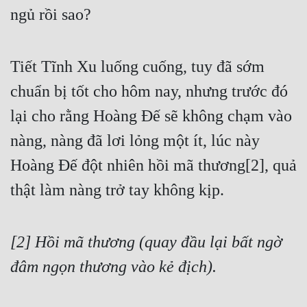
Đô Thị
ngủ rồi sao?
Đông Phương
Tiết Tĩnh Xu luống cuống, tuy đã sớm 
Đông Phương Huyền Huyễn
chuẩn bị tốt cho hôm nay, nhưng trước đó 
Đồng Nhân
lại cho rằng Hoàng Đế sẽ không chạm vào 
nàng, nàng đã lơi lỏng một ít, lúc này 
Cẩu Đạo Trường Sinh
Hoàng Đế đột nhiên hồi mã thương[2], quả 
Ngự Thú
thật làm nàng trở tay không kịp.
Truyện Nam
Truyện Nữ
[2] Hồi mã thương (quay đầu lại bất ngờ 
Vô Địch Lưu
đâm ngọn thương vào kẻ địch).
Xây Dựng Thế Lực
Đam Mỹ