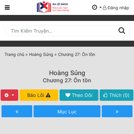
Đăng nhập
Trang
Chủ
Mới
Cập
Nhật
Trang chủ
»
Hoàng Sủng
»
Chương 27: Ôn tồn
(current)
BXH
Hoàng Sủng
Thể Loại
Chương 27: Ôn tồn
Báo Lỗi
Theo Dõi
Thích (
0
)
Tất Cả
Truyện Mới Ra
Mục Lục
Hoàn Thành