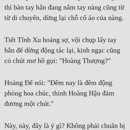
thì bàn tay hắn đang nắm tay nàng cũng từ 
Tu Chân
từ di chuyển, dừng lại chỗ cổ áo của nàng.
Tu Tiên
Tội Phạm
Tiết Tĩnh Xu hoảng sợ, vội chụp lấy tay 
Vô Địch
hắn để dừng động tác lại, kinh ngạc cũng 
Võ Hiệp
có chút mơ hồ gọi: "Hoàng Thượng?"
Võng Du
Xuyên Không
Hoàng Đế nói: "Đêm nay là đêm động 
Xuyên Nhanh
phòng hoa chúc, thỉnh Hoàng Hậu đảm 
Xuyên Sách
đương một chút."
Xuyên Thư
Điền Văn
Này, này, đây là ý gì? Không phải chuẩn bị 