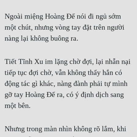
Cổ Đại
Ngoài miệng Hoàng Đế nói đi ngủ sớm 
Du Hí
một chút, nhưng vòng tay đặt trên người 
Dã Sử
nàng lại không buông ra.
Dị Giới
Dị Năng
Tiết Tĩnh Xu im lặng chờ đợi, lại nhẫn nại 
Gia Đấu
tiếp tục đợi chờ, vẫn không thấy hắn có 
Góc Nhìn Nam
động tác gì khác, nàng đành phải tự mình 
Góc Nhìn Nữ
gỡ tay Hoàng Đế ra, có ý định dịch sang 
Huyền Huyễn
một bên.
Huyền Nghi
Huyền Ảo
Nhưng trong màn nhìn không rõ lắm, khi 