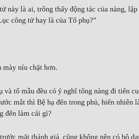
 này là ai, trông thấy động tác của nàng, lập 
 Lục công tử hay là của Tổ phụ?”
n mày níu chặt hơn.
ụ và tổ mẫu đều có ý nghĩ tống nàng đi tiến cu
ước mắt thì Bệ hạ đến trong phủ, hiển nhiên l
g đến làm cái gì?
rước mặt thánh giá, cũng không nên có bộ dạ