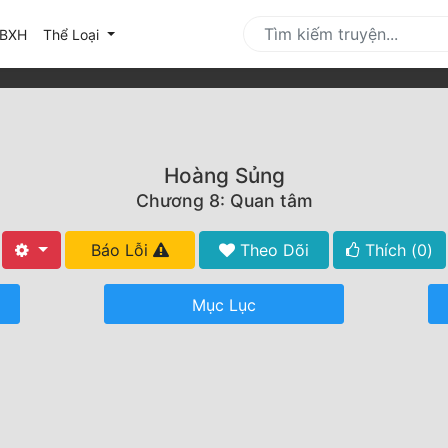
urrent)
BXH
Thể Loại
Hoàng Sủng
Chương 8: Quan tâm
Báo Lỗi
Theo Dõi
Thích (
0
)
Mục Lục