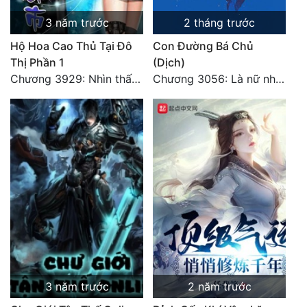
Tu Chân
3 năm trước
2 tháng trước
Tu Tiên
Hộ Hoa Cao Thủ Tại Đô
Con Đường Bá Chủ
Thị Phần 1
(Dịch)
Tội Phạm
Chương 3929: Nhìn thấy bổn tiên, tại sao không bái?
Chương 3056: Là nữ nhân
Vô Địch
Võ Hiệp
Võng Du
Xuyên Không
Xuyên Nhanh
Xuyên Sách
Xuyên Thư
3 năm trước
2 năm trước
Điền Văn