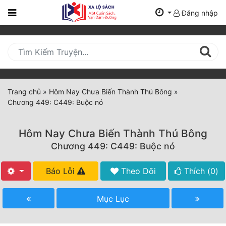
Đăng nhập
Trang
Chủ
Mới
Cập
Nhật
Trang chủ
»
Hôm Nay Chưa Biến Thành Thú Bông
»
(current)
Chương 449: C449: Buộc nó
BXH
Thể Loại
Hôm Nay Chưa Biến Thành Thú Bông
Chương 449: C449: Buộc nó
Tất Cả
Báo Lỗi
Theo Dõi
Thích (
0
)
Truyện Mới Ra
Mục Lục
Hoàn Thành