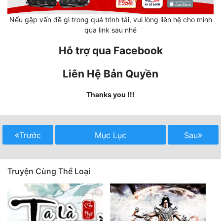
Cổ Đại
Nếu gặp vấn đề gì trong quá trình tải, vui lòng liên hệ cho mình
Du Hí
qua link sau nhé
Dã Sử
Hỗ trợ qua Facebook
Dị Giới
Liên Hệ Bản Quyền
Dị Năng
Thanks you !!!
Gia Đấu
Góc Nhìn Nam
Trước
Mục Lục
Sau
Góc Nhìn Nữ
Huyền Huyễn
Truyện Cùng Thể Loại
Huyền Nghi
Huyền Ảo