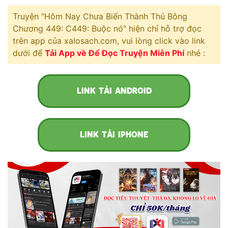
Free
Truyện "Hôm Nay Chưa Biến Thành Thú Bông
Chương 449: C449: Buộc nó" hiện chỉ hỗ trợ đọc
Hậu Cung
trên app của xalosach.com, vui lòng click vào link
dưới để
Tải App về Để Đọc Truyện Miễn Phí
nhé :
Truyện Convert
Truyện Dịch
LINK TẢI ANDROID
Truyện Nhập Môn
Truyện ngắn
LINK TẢI IPHONE
Xa Lộ Dịch
Cung Đấu
Cạnh Kỹ
Cổ Tiên Hiệp