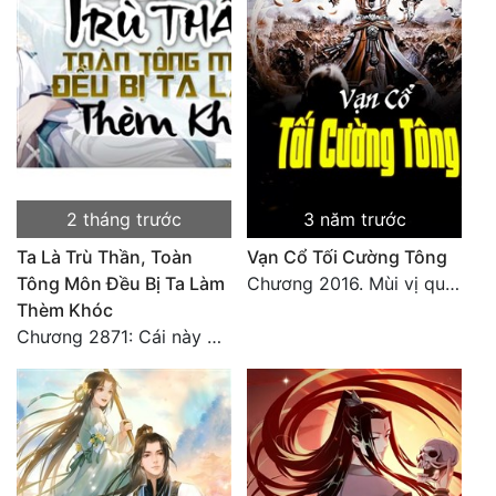
Hài Hước
Hệ Thống
Học Đường
Khoa Huyễn
Khoa Huyễn Không Gian
2 tháng trước
3 năm trước
Kinh Dị
Ta Là Trù Thần, Toàn
Vạn Cổ Tối Cường Tông
Kiếm Hiệp
Tông Môn Đều Bị Ta Làm
Chương 2016. Mùi vị quen thuộc
Thèm Khóc
Kỳ Huyễn
Chương 2871: Cái này đánh nhẹ nhõm a
Kỳ Ảo
Linh Dị
Làm Giàu
Lịch Sử