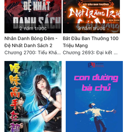
Quân Sự
Sảng Văn
2 năm trước
3 năm trước
Sắc
Nhân Danh Bóng Đêm -
Bắt Đầu Ban Thưởng 100
Sủng
Đệ Nhất Danh Sách 2
Triệu Mạng
Chương 2700: Tiểu Khánh Trần
Chương 2693: Đại kết cục
Thanh Xuân
Tiên Hiệp
Tiểu Thuyết
Trinh Thám
Triều Đấu
Trùng Sinh
Trọng Sinh