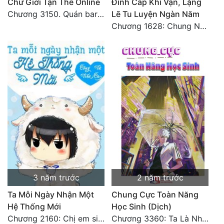
Chư Giới Tận Thế Online
Đỉnh Cấp Khí Vận, Lặng
Đô Thị
Chương 3150. Quán bar Huyết Hải. Hết
Lẽ Tu Luyện Ngàn Năm
Chương 1628: Chung Nguyên Chí Cao (2)
Đông Phương
Đông Phương Huyền Huyễn
Đồng Nhân
Cẩu Đạo Trường Sinh
Ngự Thú
Truyện Nam
Truyện Nữ
3 năm trước
2 năm trước
Vô Địch Lưu
Ta Mỗi Ngày Nhận Một
Chung Cực Toàn Năng
Xây Dựng Thế Lực
Hệ Thống Mới
Học Sinh (Dịch)
Chương 2160: Chị em sinh đôi
Chương 3360: Ta Là Nhân Hoàng (2) (Đại Kết Cục)
Đam Mỹ