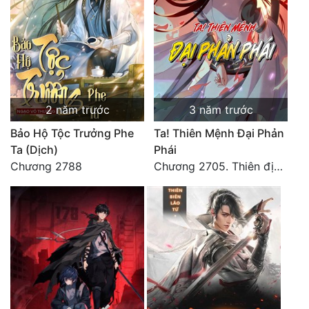
Mưu Mô
Mạt Thế
Mỹ Thực
2 năm trước
3 năm trước
Ngôn Tình
Bảo Hộ Tộc Trưởng Phe
Ta! Thiên Mệnh Đại Phản
Ngược
Ta (Dịch)
Phái
Nữ Cường
Chương 2788
Chương 2705. Thiên địa yên tĩnh
Nữ Phụ
Phong Thủy - Tâm Linh
Phương Tây
Phản Phái
Quan Trường