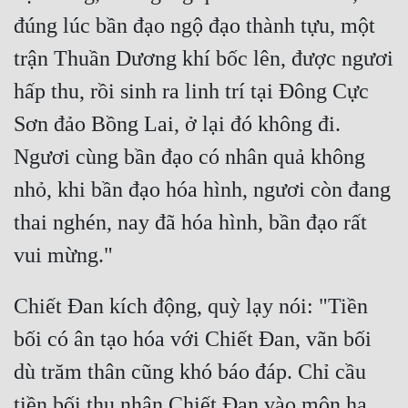
đúng lúc bần đạo ngộ đạo thành tựu, một 
Quân Sự
trận Thuần Dương khí bốc lên, được ngươi 
Sảng Văn
hấp thu, rồi sinh ra linh trí tại Đông Cực 
Sắc
Sơn đảo Bồng Lai, ở lại đó không đi. 
Sủng
Ngươi cùng bần đạo có nhân quả không 
Thanh Xuân
nhỏ, khi bần đạo hóa hình, ngươi còn đang 
Tiên Hiệp
thai nghén, nay đã hóa hình, bần đạo rất 
Tiểu Thuyết
Trinh Thám
Chiết Đan kích động, quỳ lạy nói: "Tiền 
Triều Đấu
bối có ân tạo hóa với Chiết Đan, vãn bối 
Trùng Sinh
dù trăm thân cũng khó báo đáp. Chỉ cầu 
Trọng Sinh
tiền bối thu nhận Chiết Đan vào môn hạ, 