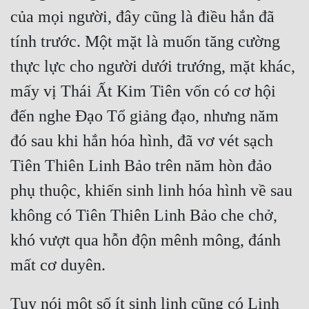
của mọi người, đây cũng là điều hắn đã 
Đẹp
tính trước. Một mặt là muốn tăng cường 
Đẹp Hiệp
thực lực cho người dưới trướng, mặt khác, 
mấy vị Thái Ất Kim Tiên vốn có cơ hội 
Tính Cách Nhân Vật :
đến nghe Đạo Tổ giảng đạo, nhưng năm 
Cơ Trí
đó sau khi hắn hóa hình, đã vơ vét sạch 
Sát Phạt Quyết Đoán
Tiên Thiên Linh Bảo trên năm hòn đảo 
Vô Sỉ
phụ thuộc, khiến sinh linh hóa hình về sau 
Điềm Đạm
không có Tiên Thiên Linh Bảo che chở, 
khó vượt qua hỗn độn mênh mông, đánh 
Tuy nói một số ít sinh linh cũng có Linh 