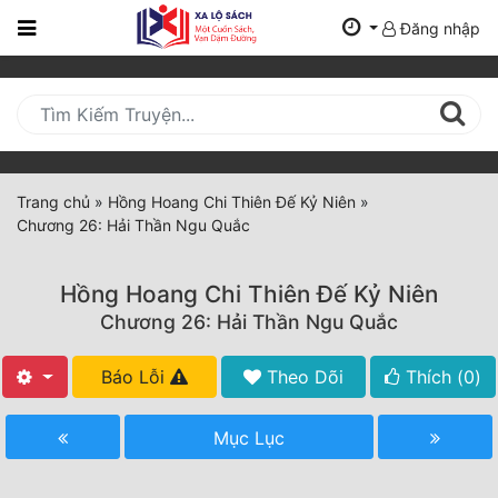
Đăng nhập
Trang
Chủ
Mới
Cập
Nhật
Trang chủ
»
Hồng Hoang Chi Thiên Đế Kỷ Niên
»
(current)
Chương 26: Hải Thần Ngu Quắc
BXH
Thể Loại
Hồng Hoang Chi Thiên Đế Kỷ Niên
Chương 26: Hải Thần Ngu Quắc
Tất Cả
Báo Lỗi
Theo Dõi
Thích (
0
)
Truyện Mới Ra
Mục Lục
Hoàn Thành