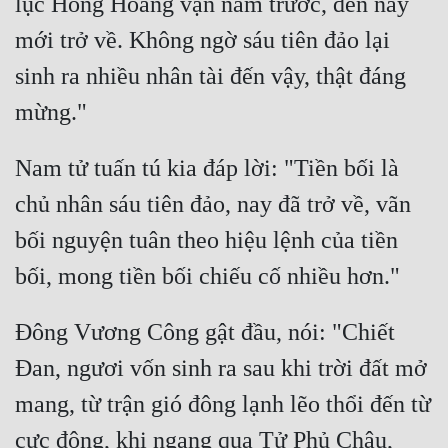
lục Hồng Hoang vạn năm trước, đến nay 
mới trở về. Không ngờ sáu tiên đảo lại 
Mưu Mô
sinh ra nhiều nhân tài đến vậy, thật đáng 
Mạt Thế
Mỹ Thực
Ngôn Tình
Nam tử tuấn tú kia đáp lời: "Tiền bối là 
Ngược
chủ nhân sáu tiên đảo, nay đã trở về, vãn 
bối nguyện tuân theo hiệu lệnh của tiền 
Nữ Cường
Nữ Phụ
Phong Thủy - Tâm Linh
Đông Vương Công gật đầu, nói: "Chiết 
Phương Tây
Đan, ngươi vốn sinh ra sau khi trời đất mở 
Phản Phái
mang, từ trận gió đông lạnh lẽo thổi đến từ 
cực đông, khi ngang qua Tử Phủ Châu, 
Quan Trường