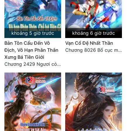
khoảng 5 giờ trước
khoảng 6 giờ trước
Bản Tôn Cẩu Đến Vô
Vạn Cổ Đệ Nhất Thần
Địch, Vô Hạn Phân Thân
Chương 8026 Bố cục mới
Xưng Bá Tiên Giới
Chương 2429 Ngươi có tuệ nhãn? Ta có...