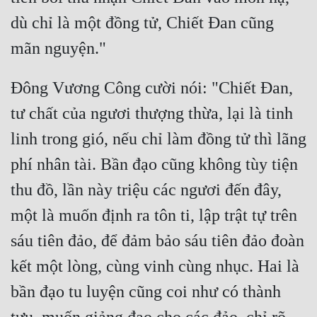
Tu Chân
dù chỉ là một đồng tử, Chiết Đan cũng 
Tu Tiên
Tội Phạm
Đông Vương Công cười nói: "Chiết Đan, 
Vô Địch
tư chất của ngươi thượng thừa, lại là tinh 
Võ Hiệp
linh trong gió, nếu chỉ làm đồng tử thì lãng 
Võng Du
phí nhân tài. Bần đạo cũng không tùy tiện 
Xuyên Không
thu đồ, lần này triệu các ngươi đến đây, 
một là muốn định ra tôn ti, lập trật tự trên 
Xuyên Nhanh
sáu tiên đảo, để đảm bảo sáu tiên đảo đoàn 
Xuyên Sách
kết một lòng, cùng vinh cùng nhục. Hai là 
Xuyên Thư
bần đạo tu luyện cũng coi như có thành 
Điền Văn