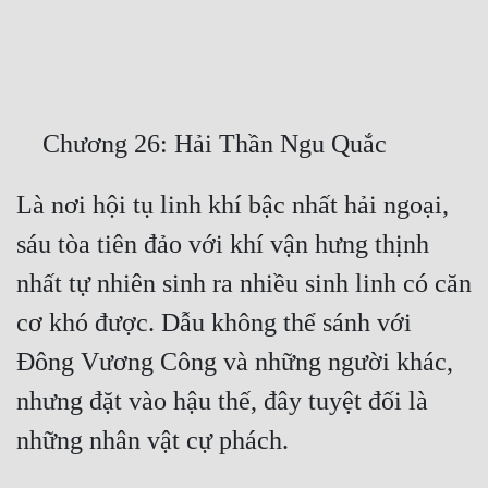
Free
Hậu Cung
Truyện Convert
Truyện Dịch
Là nơi hội tụ linh khí bậc nhất hải ngoại, 
Truyện Nhập Môn
sáu tòa tiên đảo với khí vận hưng thịnh 
Truyện ngắn
nhất tự nhiên sinh ra nhiều sinh linh có căn 
Xa Lộ Dịch
cơ khó được. Dẫu không thể sánh với 
Đông Vương Công và những người khác, 
Cung Đấu
nhưng đặt vào hậu thế, đây tuyệt đối là 
Cạnh Kỹ
Cổ Tiên Hiệp