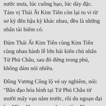
Hài Hước
nước mưa, lúc cuồng bạo, lúc dày đặc. 
Hệ Thống
Tám vị Thái Ất Kim Tiên còn lại tu vi từ 
sơ kỳ đến hậu kỳ khác nhau, đều là những 
Học Đường
Khoa Huyễn
Khoa Huyễn Không Gian
Đám Thái Ất Kim Tiên cùng Kim Tiên 
Kinh Dị
cùng nhau hành lễ lớn bái kiến chủ nhân 
Kiếm Hiệp
Tử Phủ Châu, sau đó đứng trong phủ, 
Kỳ Huyễn
Kỳ Ảo
Đông Vương Công lộ vẻ uy nghiêm, nói: 
Linh Dị
"Bần đạo hóa hình tại Tử Phủ Châu từ 
Làm Giàu
mười mấy vạn năm trước, rồi du ngoạn đại 
Lịch Sử