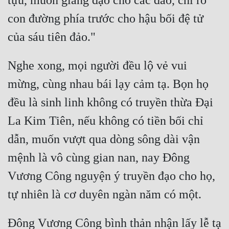
tựu, muốn giảng đạo cho các đảo, chỉ rõ 
Đô Thị
con đường phía trước cho hậu bối đệ tử 
Đông Phương
Đông Phương Huyền Huyễn
Nghe xong, mọi người đều lộ vẻ vui 
Đồng Nhân
mừng, cùng nhau bái lạy cảm tạ. Bọn họ 
đều là sinh linh không có truyền thừa Đại 
Cẩu Đạo Trường Sinh
La Kim Tiên, nếu không có tiền bối chỉ 
Ngự Thú
dẫn, muốn vượt qua dòng sông dài vận 
Truyện Nam
mệnh là vô cùng gian nan, nay Đông 
Truyện Nữ
Vương Công nguyện ý truyền đạo cho họ, 
Vô Địch Lưu
Xây Dựng Thế Lực
Đông Vương Công bình thản nhận lấy lễ tạ 
Đam Mỹ