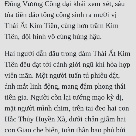
Đông Vương Công đại khái xem xét, sáu 
Cổ Đại
tòa tiên đảo tổng cộng sinh ra mười vị 
Du Hí
Thái Ất Kim Tiên, cùng hơn trăm Kim 
Dã Sử
Dị Giới
Hai người dẫn đầu trong đám Thái Ất Kim 
Dị Năng
Tiên đều đạt tới cảnh giới ngũ khí hòa hợp 
Gia Đấu
viên mãn. Một người tuấn tú phiêu dật, 
Góc Nhìn Nam
ánh mắt linh động, mang đậm phong thái 
Góc Nhìn Nữ
tiên gia. Người còn lại tướng mạo kỳ dị, 
Huyền Huyễn
mặt người mình chim, trên tai đeo hai con 
Huyền Nghi
Hắc Thủy Huyền Xà, dưới chân giẫm hai 
Huyền Ảo
con Giao che biển, toàn thân bao phủ bởi 