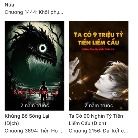
Nữa
Chương 1444: Khôi phục quỹ đạo
2 năm trước
2 năm trước
Khủng Bố Sống Lại
Ta Có 90 Nghìn Tỷ Tiền
(Dịch)
Liếm Cẩu (Dịch)
Chương 3694: Tiễn Họ Đoạn Đường Cuối - Hoàn
Chương 2156: Đại kết cục!!!