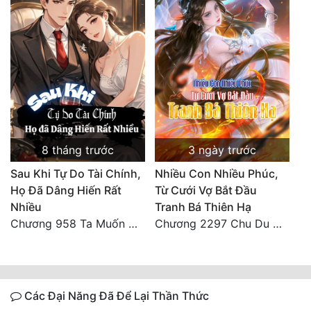
8 tháng trước
3 ngày trước
Sau Khi Tự Do Tài Chính,
Nhiều Con Nhiều Phúc,
Họ Đã Dâng Hiến Rất
Từ Cưới Vợ Bắt Đầu
Nhiều
Tranh Bá Thiên Hạ
Chương 958 Ta Muốn Cùng Các Cô Vĩnh Viễn Ở Bên Nhau (2) Hết
Chương 2297 Chu Du Du mang thai
Các Đại Năng Đã Để Lại Thần Thức