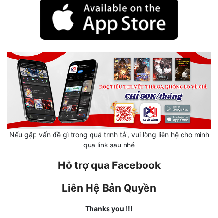
Quân Sự
Sảng Văn
Sắc
Sủng
Thanh Xuân
Tiên Hiệp
Tiểu Thuyết
Nếu gặp vấn đề gì trong quá trình tải, vui lòng liên hệ cho mình
qua link sau nhé
Trinh Thám
Hỗ trợ qua Facebook
Triều Đấu
Liên Hệ Bản Quyền
Trùng Sinh
Thanks you !!!
Trọng Sinh