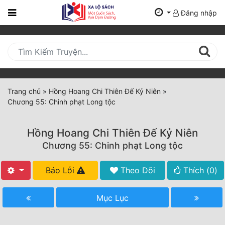
Đăng nhập
Trang
Chủ
Mới
Cập
Nhật
Trang chủ
»
Hồng Hoang Chi Thiên Đế Kỷ Niên
»
(current)
Chương 55: Chinh phạt Long tộc
BXH
Thể Loại
Hồng Hoang Chi Thiên Đế Kỷ Niên
Chương 55: Chinh phạt Long tộc
Tất Cả
Báo Lỗi
Theo Dõi
Thích (
0
)
Truyện Mới Ra
Mục Lục
Hoàn Thành