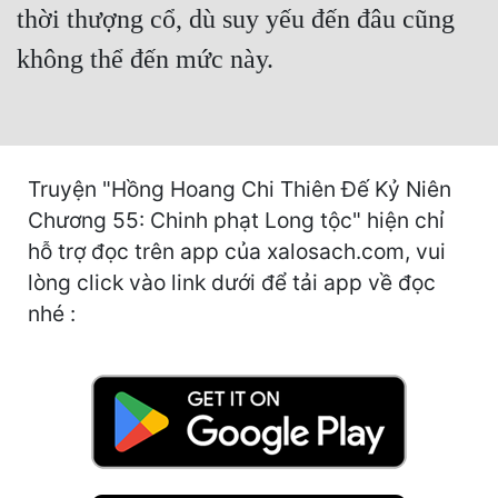
thời thượng cổ, dù suy yếu đến đâu cũng
Mưu Mô
không thể đến mức này.
Mạt Thế
Mỹ Thực
Ngôn Tình
Truyện "Hồng Hoang Chi Thiên Đế Kỷ Niên
Chương 55: Chinh phạt Long tộc" hiện chỉ
Ngược
hỗ trợ đọc trên app của xalosach.com, vui
Nữ Cường
lòng click vào link dưới để tải app về đọc
Nữ Phụ
nhé :
Phong Thủy - Tâm Linh
Phương Tây
Phản Phái
Quan Trường