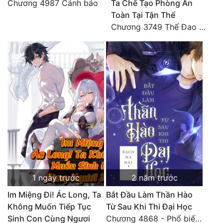
Chương 4987 Cảnh báo
Ta Chế Tạo Phòng An
Toàn Tại Tận Thế
Đẹp
Chương 3749 Thế Đao xuất kích
Đẹp Hiệp
Tính Cách Nhân Vật :
Cơ Trí
Sát Phạt Quyết Đoán
Vô Sỉ
Điềm Đạm
1 ngày trước
2 năm trước
Im Miệng Đi! Ác Long, Ta
Bắt Đầu Làm Thần Hào
Không Muốn Tiếp Tục
Từ Sau Khi Thi Đại Học
Sinh Con Cùng Ngươi
Chương 4868 - Phổ biến Hạ Quốc tệ!