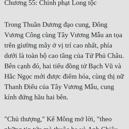
Chương 55: Chinh phạt Long tộc
Free
Hậu Cung
Trong Thuần Dương đạo cung, Đông
Truyện Convert
Vương Công cùng Tây Vương Mẫu an tọa
Truyện Dịch
trên giường mây ở vị trí cao nhất, phía
dưới là toàn bộ cao tầng của Tử Phủ Châu.
Truyện Nhập Môn
Bên cạnh đó, hai tiểu đồng tử Bạch Vũ và
Truyện ngắn
Hắc Ngọc mới được điểm hóa, cùng thị nữ
Xa Lộ Dịch
Thanh Điểu của Tây Vương Mẫu, cung
kính đứng hầu hai bên.
Cung Đấu
Cạnh Kỹ
"Chủ thượng," Kế Mông mở lời, "theo
Cổ Tiên Hiệp