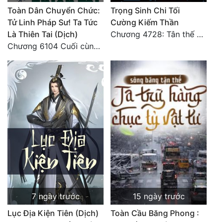
Đô Thị
Toàn Dân Chuyển Chức:
Trọng Sinh Chi Tối
Tử Linh Pháp Sư! Ta Tức
Cường Kiếm Thần
Đông Phương
Là Thiên Tai (Dịch)
Chương 4728: Tân thế giới (đại kết cục) (10)
Chương 6104 Cuối cùng (HẾT)
Đông Phương Huyền Huyễn
Đồng Nhân
Cẩu Đạo Trường Sinh
Ngự Thú
Truyện Nam
Truyện Nữ
Vô Địch Lưu
7 ngày trước
15 ngày trước
Xây Dựng Thế Lực
Lục Địa Kiện Tiên (Dịch)
Toàn Cầu Băng Phong :
Đam Mỹ