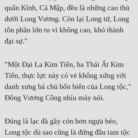
Hài Hước
quân Kình, Cá Mập, đều là những cao thủ
Hệ Thống
dưới Long Vương. Còn lại Long tử, Long
Học Đường
tôn phần lớn tu vi không cao, khó thành
Khoa Huyễn
đại sự."
Khoa Huyễn Không Gian
"Một Đại La Kim Tiên, ba Thái Ất Kim
Kinh Dị
Tiên, thực lực này có vẻ không xứng với
Kiếm Hiệp
danh xưng bá chủ bốn biển của Long tộc,"
Kỳ Huyễn
Đông Vương Công nhíu mày nói.
Kỳ Ảo
Linh Dị
Đúng là lạc đà gầy còn hơn ngựa béo,
Làm Giàu
Long tộc dù sao cũng là đứng đầu tam tộc
Lịch Sử