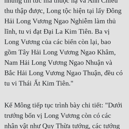
những tin tức mà thuộc hạ và Anh Chiêu
Cổ Đại
thu thập được, Long tộc hiện tại lấy Đông
Du Hí
Hải Long Vương Ngao Nghiễm làm thủ
Dã Sử
lĩnh, tu vi đạt Đại La Kim Tiên. Ba vị
Dị Giới
Long Vương của các biển còn lại, bao
Dị Năng
gồm Tây Hải Long Vương Ngao Khâm,
Nam Hải Long Vương Ngao Nhuận và
Gia Đấu
Bắc Hải Long Vương Ngao Thuận, đều có
Góc Nhìn Nam
tu vi Thái Ất Kim Tiên."
Góc Nhìn Nữ
Huyền Huyễn
Kế Mông tiếp tục trình bày chi tiết: "Dưới
Huyền Nghi
trướng bốn vị Long Vương còn có các
Huyền Ảo
nhân vật như Quy Thừa tướng, các tướng