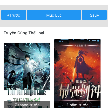
Tu Chân
Trước
Mục Lục
Sau
Tu Tiên
Tội Phạm
Truyện Cùng Thể Loại
Vô Địch
Võ Hiệp
Võng Du
Xuyên Không
Xuyên Nhanh
Xuyên Sách
Xuyên Thư
Điền Văn
7 tháng trước
2 năm trước