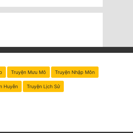
p
Truyện Mưu Mô
Truyện Nhập Môn
n Huyễn
Truyện Lịch Sử