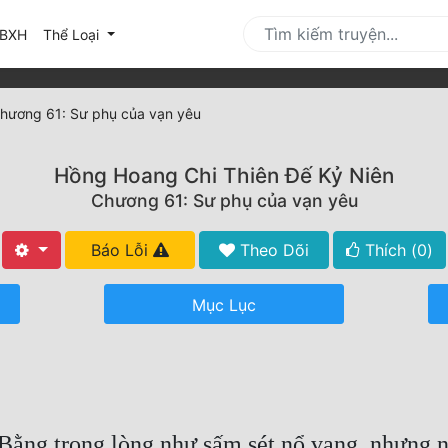
urrent)
BXH
Thể Loại
hương 61: Sư phụ của vạn yêu
Hồng Hoang Chi Thiên Đế Kỷ Niên
Chương 61: Sư phụ của vạn yêu
Báo Lỗi
Theo Dõi
Thích (
0
)
Mục Lục
ằng trong lòng như sấm sét nổ vang, nhưng ng