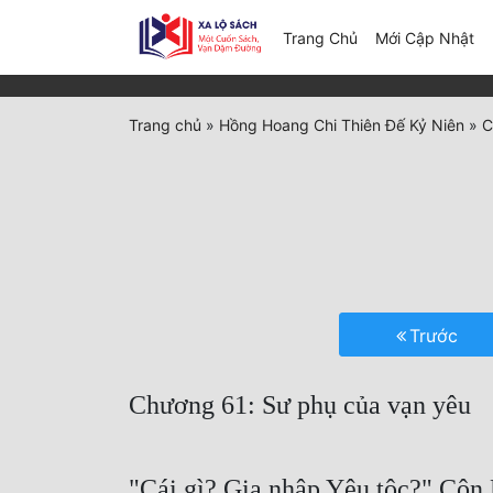
(c
Trang Chủ
Mới Cập Nhật
Trang chủ
»
Hồng Hoang Chi Thiên Đế Kỷ Niên
»
C
Trước
Chương 61: Sư phụ của vạn yêu
"Cái gì? Gia nhập Yêu tộc?" Côn B