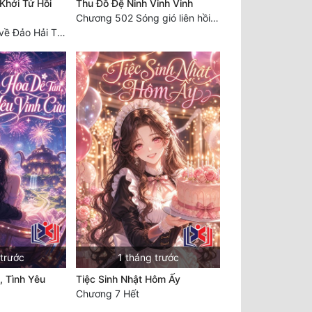
 Khởi Tử Hồi
Thu Đồ Đệ Ninh Vinh Vinh
Chương 502 Sóng gió liên hồi, nguy cơ sinh nở của Ninh Vinh Vinh [HẾT]
Chương 447 Trở về Đảo Hải Thần
 trước
1 tháng trước
, Tình Yêu
Tiệc Sinh Nhật Hôm Ấy
Chương 7 Hết