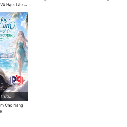
Chương 431 Đái Vũ Hạo: Lão tử phản rồi! (Toàn thư hoàn)
 trước
ảm Cho Nàng
e