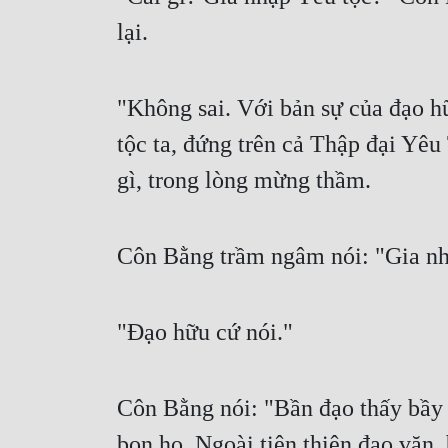
lại.
"Không sai. Với bản sự của đạo hữ
tộc ta, đứng trên cả Thập đại Yê
gì, trong lòng mừng thầm.
Côn Bằng trầm ngâm nói: "Gia nhậ
"Đạo hữu cứ nói."
Côn Bằng nói: "Bần đạo thấy bầy 
bọn họ. Ngoài tiên thiên đạo văn, 