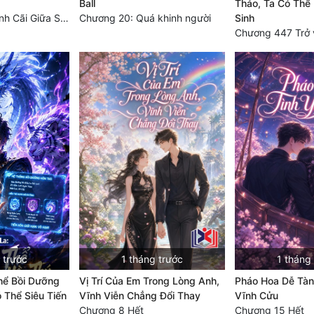
Ball
Thảo, Ta Có Thể
Chương 285 Tranh Cãi Giữa Sư Đồ
Chương 20: Quá khinh người
Sinh
 trước
1 tháng trước
1 tháng
hể Bồi Dưỡng
Vị Trí Của Em Trong Lòng Anh,
Pháo Hoa Dễ Tàn
 Thể Siêu Tiến
Vĩnh Viễn Chẳng Đổi Thay
Vĩnh Cửu
Chương 8 Hết
Chương 15 Hết