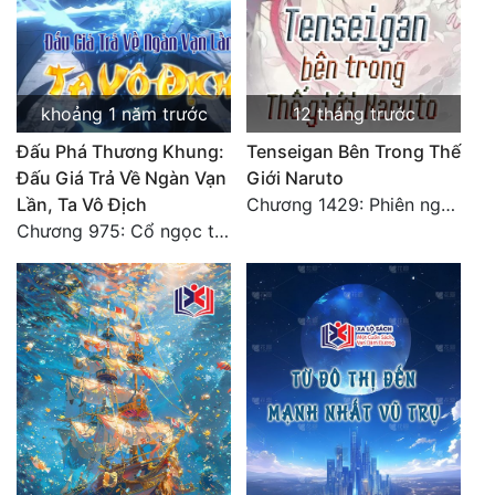
khoảng 1 năm trước
12 tháng trước
Đấu Phá Thương Khung:
Tenseigan Bên Trong Thế
Đấu Giá Trả Về Ngàn Vạn
Giới Naruto
Lần, Ta Vô Địch
Chương 1429: Phiên ngoại Hokage Đệ Lục tranh đoạt chiến (cuối cùng)
Chương 975: Cổ ngọc tề tựu, đấu giá đế phẩm Sồ Đan! (Đại Kết Cục)