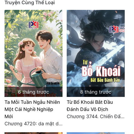
Truyện Cùng Thể Loại
Quân Sự
Sảng Văn
Sắc
Sủng
Thanh Xuân
Tiên Hiệp
Tiểu Thuyết
6 tháng trước
8 tháng trước
Trinh Thám
Ta Mỗi Tuần Ngẫu Nhiên
Từ Bổ Khoái Bắt Đầu
Triều Đấu
Một Cái Nghề Nghiệp
Đánh Dấu Vô Địch
Mới
Chương 3744. Chiến Đấu nghiền ép, Cực Thiên Chỉ Chủ (Đại Kết Cục)
Trùng Sinh
Chương 4720: da mặt dày
Trọng Sinh