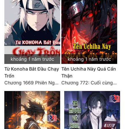
Đô Thị
Đông Phương
Đông Phương Huyền Huyễn
Đồng Nhân
khoảng 1 năm trước
khoảng 1 năm trước
Cẩu Đạo Trường Sinh
Từ Konoha Bắt Đầu Chạy
Tên Uchiha Này Quá Cẩn
Ngự Thú
Trốn
Thận
Chương 1669 Phiên Ngoại (3)
Chương 772: Cuối cùng Nhẫn Giới (Đại kết cục)
Truyện Nam
Truyện Nữ
Vô Địch Lưu
Xây Dựng Thế Lực
Đam Mỹ