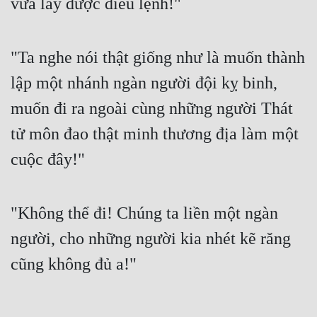
vừa lấy được điều lệnh!"
Cổ Đại
Du Hí
"Ta nghe nói thật giống như là muốn thành
Dã Sử
lập một nhánh ngàn người đội kỵ binh,
Dị Giới
muốn đi ra ngoài cùng những người Thát
Dị Năng
tử môn đao thật minh thương địa làm một
Gia Đấu
cuộc đây!"
Góc Nhìn Nam
Góc Nhìn Nữ
"Không thể đi! Chúng ta liền một ngàn
người, cho những người kia nhét kẽ răng
Huyền Huyễn
cũng không đủ a!"
Huyền Nghi
Huyền Ảo