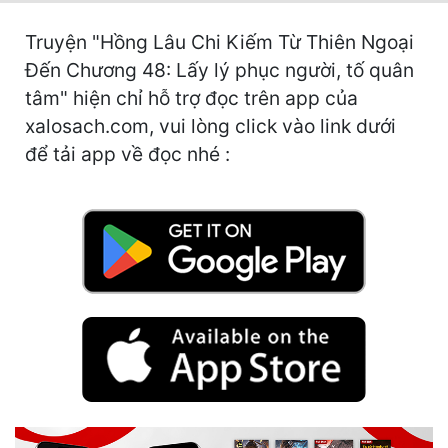
Hài Hước
Truyện "Hồng Lâu Chi Kiếm Từ Thiên Ngoại
Hệ Thống
Đến Chương 48: Lấy lý phục người, tố quân
Học Đường
tâm" hiện chỉ hỗ trợ đọc trên app của
xalosach.com, vui lòng click vào link dưới
Khoa Huyễn
để tải app về đọc nhé :
Khoa Huyễn Không Gian
Kinh Dị
Kiếm Hiệp
Kỳ Huyễn
Kỳ Ảo
Linh Dị
Làm Giàu
Lịch Sử