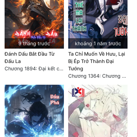
Đẹp
Đẹp Hiệp
Tính Cách Nhân Vật :
9 tháng trước
khoảng 1 năm trước
Cơ Trí
Đánh Dấu Bắt Đầu Từ
Ta Chỉ Muốn Về Hưu, Lại
Đấu La
Bị Ép Trở Thành Đại
Sát Phạt Quyết Đoán
Chương 1894: Đại kết cục
Tướng
Chương 1364: Chương cuối, ngươi muốn làm cái gì vương tới?
Vô Sỉ
Điềm Đạm