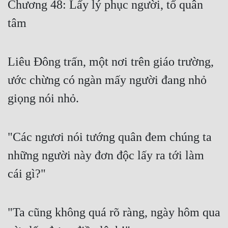
Chương 48: Lấy lý phục người, tố quân
Free
tâm
Hậu Cung
Truyện Convert
Liêu Đông trấn, một nơi trên giáo trường,
Truyện Dịch
ước chừng có ngàn mấy người đang nhỏ
giọng nói nhỏ.
Truyện Nhập Môn
Truyện ngắn
"Các ngươi nói tướng quân đem chúng ta
Xa Lộ Dịch
những người này đơn độc lấy ra tới làm
cái gì?"
Cung Đấu
Cạnh Kỹ
"Ta cũng không quá rõ ràng, ngày hôm qua
Cổ Tiên Hiệp