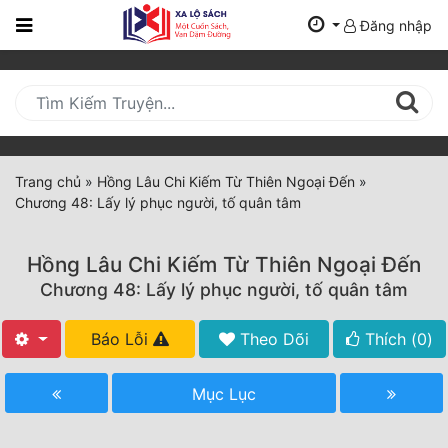
Đăng nhập
Trang
Chủ
Mới
Cập
Nhật
Trang chủ
»
Hồng Lâu Chi Kiếm Từ Thiên Ngoại Đến
»
(current)
Chương 48: Lấy lý phục người, tố quân tâm
BXH
Thể Loại
Hồng Lâu Chi Kiếm Từ Thiên Ngoại Đến
Chương 48: Lấy lý phục người, tố quân tâm
Tất Cả
Báo Lỗi
Theo Dõi
Thích (
0
)
Truyện Mới Ra
Mục Lục
Hoàn Thành