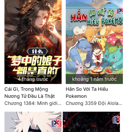
Tu Chân
Tu Tiên
Tội Phạm
Vô Địch
Võ Hiệp
Võng Du
Xuyên Không
4 tháng trước
khoảng 1 năm trước
Cái Gì, Trong Mộng
Hắn So Với Ta Hiểu
Xuyên Nhanh
Nương Tử Đều Là Thật
Pokemon
Xuyên Sách
Chương 1384: Minh giới cực độc
Chương 3359 Đội Alola tốt nghiệp!
Xuyên Thư
Điền Văn