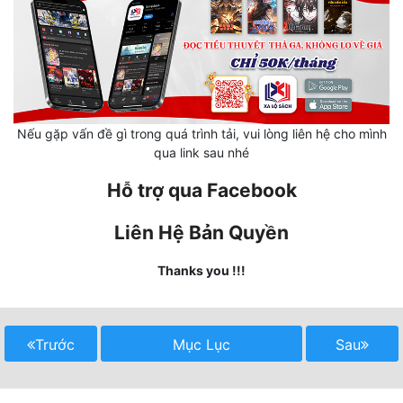
Mưu Mô
Mạt Thế
Mỹ Thực
Nếu gặp vấn đề gì trong quá trình tải, vui lòng liên hệ cho mình
Ngôn Tình
qua link sau nhé
Ngược
Hỗ trợ qua Facebook
Nữ Cường
Liên Hệ Bản Quyền
Nữ Phụ
Thanks you !!!
Phong Thủy - Tâm Linh
Phương Tây
Trước
Mục Lục
Sau
Phản Phái
Quan Trường