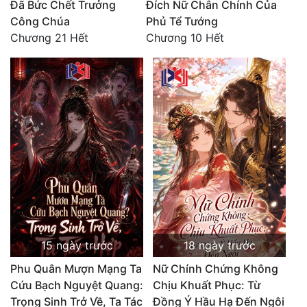
Đã Bức Chết Trưởng
Đích Nữ Chân Chính Của
Công Chúa
Phủ Tể Tướng
Đẹp
Chương 21 Hết
Chương 10 Hết
Đẹp Hiệp
Tính Cách Nhân Vật :
Cơ Trí
Sát Phạt Quyết Đoán
Vô Sỉ
Điềm Đạm
15 ngày trước
18 ngày trước
Phu Quân Mượn Mạng Ta
Nữ Chính Chứng Không
Cứu Bạch Nguyệt Quang:
Chịu Khuất Phục: Từ
Trọng Sinh Trở Về, Ta Tác
Đồng Ý Hầu Hạ Đến Ngôi