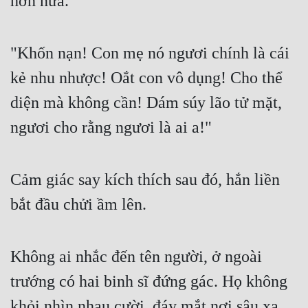
hơn nửa.
Cổ Đại
Du Hí
"Khốn nạn! Con mẹ nó ngươi chính là cái
Dã Sử
kẻ nhu nhược! Oắt con vô dụng! Cho thể
Dị Giới
diện mà không cần! Dám súy lão tử mặt,
Dị Năng
ngươi cho rằng ngươi là ai a!"
Gia Đấu
Góc Nhìn Nam
Cảm giác say kích thích sau đó, hắn liền
bắt đầu chửi ầm lên.
Góc Nhìn Nữ
Huyền Huyễn
Không ai nhắc đến tên người, ở ngoài
Huyền Nghi
trướng có hai binh sĩ đứng gác. Họ không
Huyền Ảo
khỏi nhìn nhau cười, đáy mắt nơi sâu xa