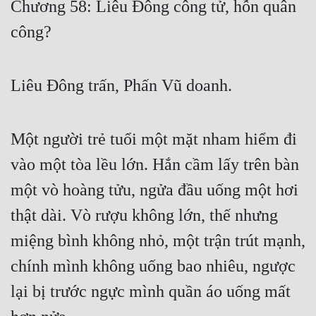
Chương 58: Liêu Đông công tử, hỗn quân
Free
công?
Hậu Cung
Truyện Convert
Liêu Đông trấn, Phấn Vũ doanh.
Truyện Dịch
Truyện Nhập Môn
Một người trẻ tuổi một mặt nham hiểm đi
vào một tòa lều lớn. Hắn cầm lấy trên bàn
Truyện ngắn
một vò hoàng tửu, ngửa đầu uống một hơi
Xa Lộ Dịch
thật dài. Vò rượu không lớn, thế nhưng
miệng bình không nhỏ, một trận trút mạnh,
Cung Đấu
chính mình không uống bao nhiêu, ngược
Cạnh Kỹ
lại bị trước ngực mình quần áo uống mất
Cổ Tiên Hiệp