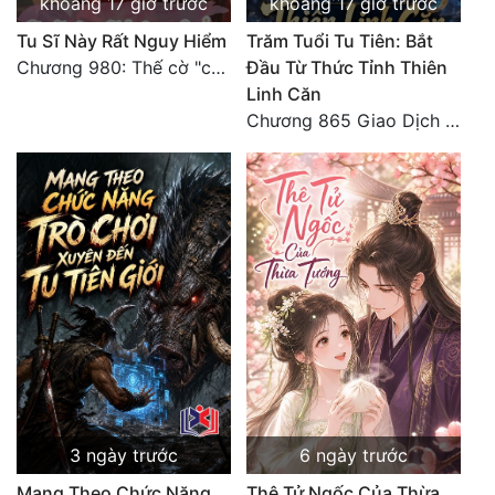
khoảng 17 giờ trước
khoảng 17 giờ trước
Tu Chân
Tu Sĩ Này Rất Nguy Hiểm
Trăm Tuổi Tu Tiên: Bắt
Chương 980: Thế cờ "chết đi sống"
Đầu Từ Thức Tỉnh Thiên
Tu Tiên
Linh Căn
Tội Phạm
Chương 865 Giao Dịch Chí Cao Tiên Thuật!
Vô Địch
Võ Hiệp
Võng Du
Xuyên Không
Xuyên Nhanh
Xuyên Sách
Xuyên Thư
3 ngày trước
6 ngày trước
Điền Văn
Mang Theo Chức Năng
Thê Tử Ngốc Của Thừa