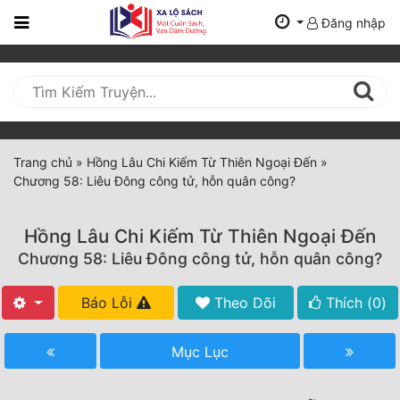
Đăng nhập
Trang
Chủ
Mới
Cập
Nhật
Trang chủ
»
Hồng Lâu Chi Kiếm Từ Thiên Ngoại Đến
»
(current)
Chương 58: Liêu Đông công tử, hỗn quân công?
BXH
Thể Loại
Hồng Lâu Chi Kiếm Từ Thiên Ngoại Đến
Chương 58: Liêu Đông công tử, hỗn quân công?
Tất Cả
Báo Lỗi
Theo Dõi
Thích (
0
)
Truyện Mới Ra
Mục Lục
Hoàn Thành