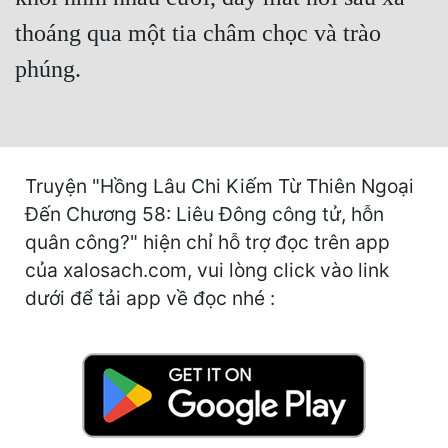
Hài Hước
thoáng qua một tia châm chọc và trào
Hệ Thống
phúng.
Học Đường
Khoa Huyễn
Khoa Huyễn Không Gian
Truyện "Hồng Lâu Chi Kiếm Từ Thiên Ngoại
Kinh Dị
Đến Chương 58: Liêu Đông công tử, hỗn
quân công?" hiện chỉ hỗ trợ đọc trên app
Kiếm Hiệp
của xalosach.com, vui lòng click vào link
Kỳ Huyễn
dưới để tải app về đọc nhé :
Kỳ Ảo
Linh Dị
Làm Giàu
Lịch Sử