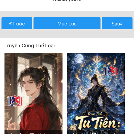
Quân Sự
Sảng Văn
Trước
Mục Lục
Sau
Sắc
Sủng
Truyện Cùng Thể Loại
Thanh Xuân
Tiên Hiệp
Tiểu Thuyết
Trinh Thám
Triều Đấu
Trùng Sinh
Trọng Sinh