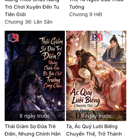
Đô Thị
Trò Chơi Xuyên Đến Tu
Tướng
Tiên Giới
Chương 9 Hết
Đông Phương
Chương 36: Lên Sân
Đông Phương Huyền Huyễn
Đồng Nhân
Cẩu Đạo Trường Sinh
Ngự Thú
Truyện Nam
Truyện Nữ
Vô Địch Lưu
8 ngày trước
9 ngày trước
Thái Giám Sợ Đứa Trẻ
Ta, Ác Quỷ Lười Biếng
Xây Dựng Thế Lực
Điên, Nhưng Chính Hắn
Chuyển Thế, Trở Thành
Đam Mỹ