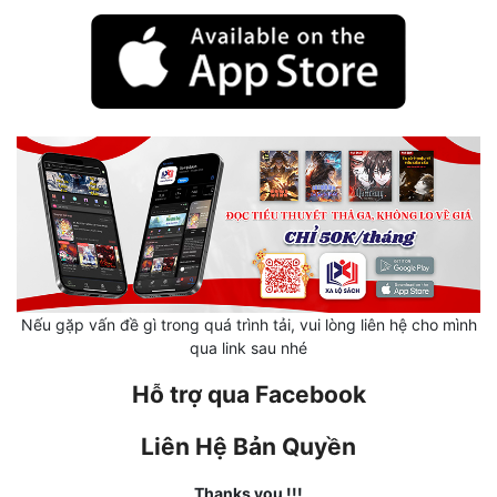
Mưu Mô
Mạt Thế
Mỹ Thực
Ngôn Tình
Ngược
Nữ Cường
Nữ Phụ
Nếu gặp vấn đề gì trong quá trình tải, vui lòng liên hệ cho mình
qua link sau nhé
Phong Thủy - Tâm Linh
Hỗ trợ qua Facebook
Phương Tây
Phản Phái
Liên Hệ Bản Quyền
Quan Trường
Thanks you !!!