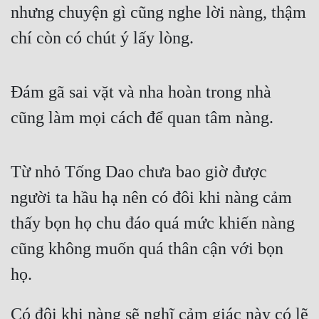
nhưng chuyện gì cũng nghe lời nàng, thậm 
Đô Thị
chí còn có chút ý lấy lòng.
Đông Phương
Đông Phương Huyền Huyễn
Đám gã sai vặt và nha hoàn trong nhà 
Đồng Nhân
cũng làm mọi cách để quan tâm nàng.
Cẩu Đạo Trường Sinh
Từ nhỏ Tống Dao chưa bao giờ được 
Ngự Thú
người ta hầu hạ nên có đôi khi nàng cảm 
Truyện Nam
thấy bọn họ chu đáo quá mức khiến nàng 
Truyện Nữ
cũng không muốn quá thân cận với bọn 
Vô Địch Lưu
họ.
Xây Dựng Thế Lực
Có đôi khi nàng sẽ nghĩ cảm giác này có lẽ 
Đam Mỹ