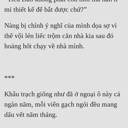
mỉ thiết kế để bắt được chứ?”
Quân Sự
Sảng Văn
Nàng bị chính ý nghĩ của mình dọa sợ vì 
Sắc
thế vội lén liếc trộm căn nhà kia sau đó 
Sủng
hoảng hốt chạy về nhà mình.
Thanh Xuân
Tiên Hiệp
***
Tiểu Thuyết
Trinh Thám
Khâu trạch giống như đã ở ngoại ô này cả 
Triều Đấu
ngàn năm, mỗi viên gạch ngói đều mang 
Trùng Sinh
dấu vết năm tháng.
Trọng Sinh