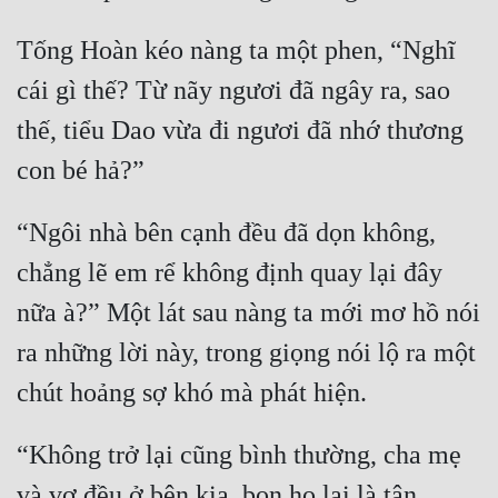
Cổ Đại
Tống Hoàn kéo nàng ta một phen, “Nghĩ 
Du Hí
cái gì thế? Từ nãy ngươi đã ngây ra, sao 
Dã Sử
thế, tiểu Dao vừa đi ngươi đã nhớ thương 
Dị Giới
con bé hả?”
Dị Năng
“Ngôi nhà bên cạnh đều đã dọn không, 
Gia Đấu
chẳng lẽ em rể không định quay lại đây 
Góc Nhìn Nam
nữa à?” Một lát sau nàng ta mới mơ hồ nói 
Góc Nhìn Nữ
ra những lời này, trong giọng nói lộ ra một 
Huyền Huyễn
chút hoảng sợ khó mà phát hiện.
Huyền Nghi
“Không trở lại cũng bình thường, cha mẹ 
Huyền Ảo
và vợ đều ở bên kia, bọn họ lại là tân 