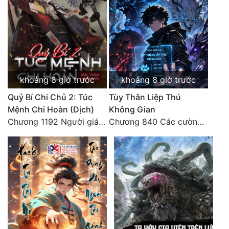
khoảng 8 giờ trước
khoảng 8 giờ trước
Quỷ Bí Chi Chủ 2: Túc
Tùy Thân Liệp Thú
Mệnh Chi Hoàn (Dịch)
Không Gian
Chương 1192 Người giám thị
Chương 840 Các cường giả Hằng Tinh cấp khác đâu?