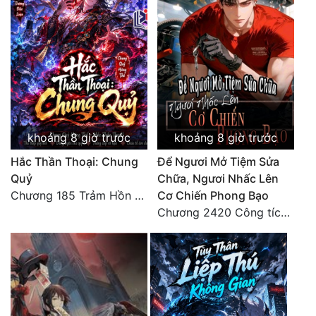
khoảng 8 giờ trước
khoảng 8 giờ trước
Hắc Thần Thoại: Chung
Để Ngươi Mở Tiệm Sửa
Quỷ
Chữa, Ngươi Nhấc Lên
Chương 185 Trảm Hồn Đao Cơ Trương Ngưng Dao
Cơ Chiến Phong Bạo
Chương 2420 Công tích vĩ đại!! Cơ Tu Chi Thần?!