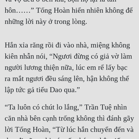
Hài Hước
hôn……” Tống Hoàn hiển nhiên không để 
Hệ Thống
những lời này ở trong lòng.
Học Đường
Khoa Huyễn
Hắn xỉa răng rồi đi vào nhà, miệng không 
Khoa Huyễn Không Gian
kiên nhẫn nói, “Ngươi đừng có giả vờ làm 
Kinh Dị
người lương thiện nữa, lúc em rể lấy bạc 
Kiếm Hiệp
ra mắt ngươi đều sáng lên, hận không thể 
lập tức gả tiểu Dao qua.”
Kỳ Huyễn
Kỳ Ảo
“Ta luôn có chút lo lắng,” Trần Tuệ nhìn 
Linh Dị
căn nhà bên cạnh trống không thì đánh gãy 
Làm Giàu
lời Tống Hoàn, “Từ lúc hắn chuyển đến và 
Lịch Sử