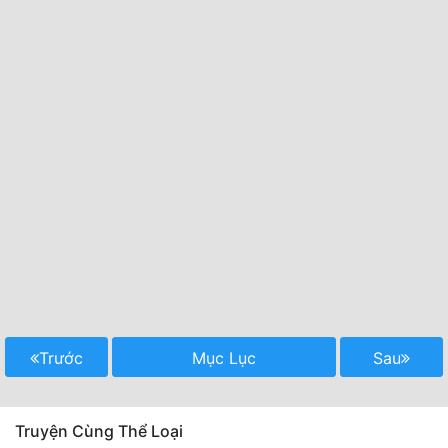
Trước
Mục Lục
Sau
Truyện Cùng Thể Loại