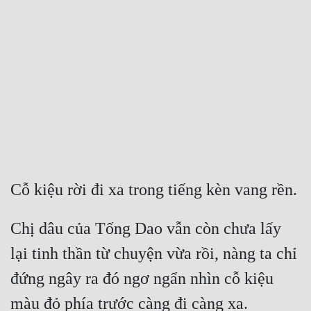
Free
Hậu Cung
Truyện Convert
Truyện Dịch
Truyện Nhập Môn
Truyện ngắn
Cỗ kiệu rời đi xa trong tiếng kèn vang rền.
Xa Lộ Dịch
Chị dâu của Tống Dao vẫn còn chưa lấy 
Cung Đấu
lại tinh thần từ chuyện vừa rồi, nàng ta chỉ 
Cạnh Kỹ
đứng ngây ra đó ngơ ngẩn nhìn cỗ kiệu 
Cổ Tiên Hiệp
màu đỏ phía trước càng đi càng xa.