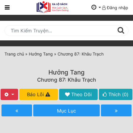
Đăng nhập
Trang
Chủ
Mới
Cập
Nhật
Trang chủ
»
Hưởng Tang
»
Chương 87: Khâu Trạch
(current)
BXH
Hưởng Tang
Thể Loại
Chương 87: Khâu Trạch
Báo Lỗi
Theo Dõi
Thích (
0
)
Tất Cả
Truyện Mới Ra
Mục Lục
Hoàn Thành