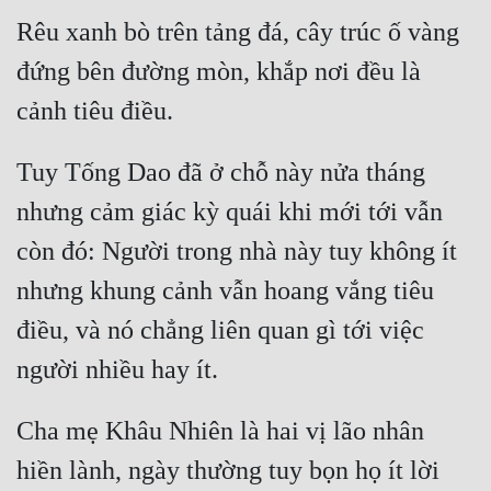
Tu Chân
Rêu xanh bò trên tảng đá, cây trúc ố vàng 
đứng bên đường mòn, khắp nơi đều là 
Tu Tiên
cảnh tiêu điều.
Tội Phạm
Vô Địch
Tuy Tống Dao đã ở chỗ này nửa tháng 
Võ Hiệp
nhưng cảm giác kỳ quái khi mới tới vẫn 
Võng Du
còn đó: Người trong nhà này tuy không ít 
nhưng khung cảnh vẫn hoang vắng tiêu 
Xuyên Không
điều, và nó chẳng liên quan gì tới việc 
Xuyên Nhanh
người nhiều hay ít.
Xuyên Sách
Xuyên Thư
Cha mẹ Khâu Nhiên là hai vị lão nhân 
Điền Văn
hiền lành, ngày thường tuy bọn họ ít lời 