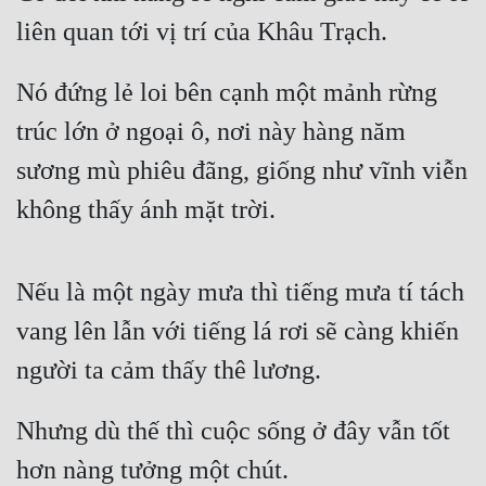
liên quan tới vị trí của Khâu Trạch.
Đẹp
Đẹp Hiệp
Nó đứng lẻ loi bên cạnh một mảnh rừng 
trúc lớn ở ngoại ô, nơi này hàng năm 
Tính Cách Nhân Vật :
sương mù phiêu đãng, giống như vĩnh viễn 
Cơ Trí
không thấy ánh mặt trời.
Sát Phạt Quyết Đoán
Vô Sỉ
Nếu là một ngày mưa thì tiếng mưa tí tách 
Điềm Đạm
vang lên lẫn với tiếng lá rơi sẽ càng khiến 
người ta cảm thấy thê lương.
Nhưng dù thế thì cuộc sống ở đây vẫn tốt 
hơn nàng tưởng một chút.