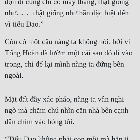
dọn đi cũng chỉ có mấy tháng, thật giống 
như…… thật giống như hắn đặc biệt đến 
Mưu Mô
vì tiểu Dao.”
Mạt Thế
Mỹ Thực
Còn có một câu nàng ta không nói, bởi vì 
Ngôn Tình
Tống Hoàn đã lườm một cái sau đó đi vào 
Ngược
trong, chỉ để lại mình nàng ta đứng bên 
ngoài.
Nữ Cường
Nữ Phụ
Mặt đất đầy xác pháo, nàng ta vẫn nghi 
Phong Thủy - Tâm Linh
ngờ mà chăm chú nhìn căn nhà bên cạnh 
Phương Tây
dần chìm vào bóng tối.
Phản Phái
Quan Trường
“Tiểu Dao không phải con mồi mà hắn tỉ 