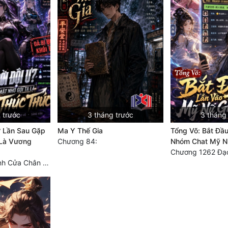
 trước
3 tháng trước
3 tháng
? Lần Sau Gặp
Ma Y Thế Gia
Tổng Võ: Bắt Đầ
 Là Vương
Chương 84:
Nhóm Chat Mỹ N
Chương 326 Cánh Cửa Chân Lý