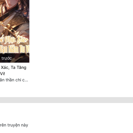
 trước
 Xác, Ta Tăng
Vi!
Chương 815: Nhân thần chi chiến!
trên truyện này