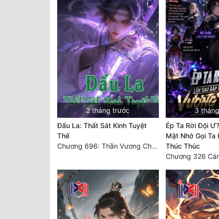
2 tháng trước
3 tháng
Đấu La: Thất Sát Kinh Tuyệt
Ép Ta Rời Đội Ư
Thế
Mặt Nhớ Gọi Ta
Chương 696: Thần Vương Chi Vương; Kết Cục Đại Thế Giới Thần Tinh (Hết)
Thúc Thúc