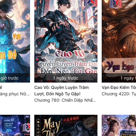
giờ trước
1 ngày trước
1 ngày 
ế
Cao Võ: Quyền Luyện Trăm
Vạn Đạo Kiếm Tô
Chương 5070: Hàng phục Nữ đế
Lượt, Đốn Ngộ Tự Gặp!
Chương 4220: Tự
Chương 780: Chiến Diệp Nhất Tâm (3)