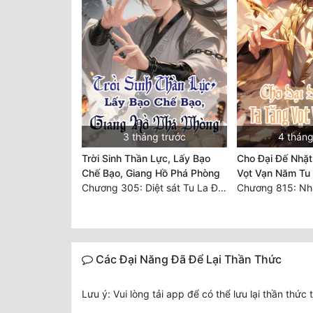
3 tháng trước
4 tháng
Trời Sinh Thần Lực, Lấy Bạo
Cho Đại Đế Nhặt
Chế Bạo, Giang Hồ Phá Phòng
Vọt Vạn Năm Tu 
Chương 305: Diệt sát Tu La Đế Quân, ba phần sách lụa tới tay! (4)
Các Đại Năng Đã Để Lại Thần Thức
Lưu ý: Vui lòng tải app để có thể lưu lại thần thức 