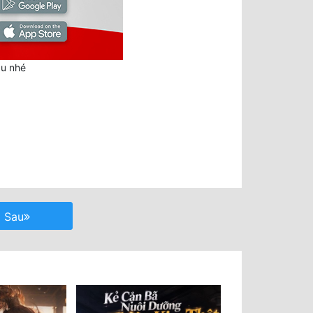
au nhé
Sau