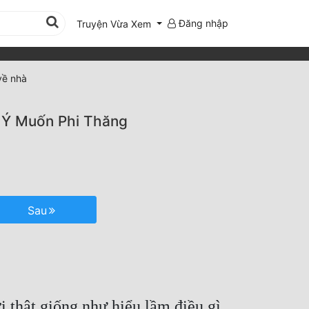
Đăng nhập
Truyện Vừa Xem
về nhà
 Ý Muốn Phi Thăng
Sau
 thật giống như hiểu lầm điều gì