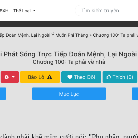
urrent)
BXH
Thể Loại
iếp Đoán Mệnh, Lại Ngoài Ý Muốn Phi Thăng
»
Chương 100: Ta phải 
i Phát Sóng Trực Tiếp Đoán Mệnh, Lại Ngoài
Chương 100: Ta phải về nhà
Báo Lỗi
Theo Dõi
Thích (
0
)
Mục Lục
đành phải khẽ mỉm cười nói: "Phu nhân, người