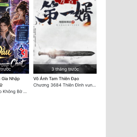
 trước
3 tháng trước
u Gia Nhập
Võ Ánh Tam Thiên Đạo
ữ
Chương 3684 Thiên Đình vun trồng
Chương 1262 Đạo Không Bờ Bến (Hết)