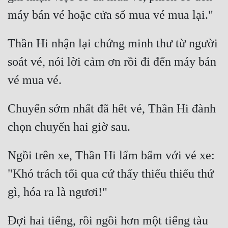
Cổ Đại
Du Hí
Thần Hi nhận lại chứng minh thư từ người 
Dã Sử
soát vé, nói lời cảm ơn rồi đi đến máy bán 
Dị Giới
Dị Năng
Chuyến sớm nhất đã hết vé, Thần Hi đành 
Gia Đấu
Góc Nhìn Nam
Góc Nhìn Nữ
Ngồi trên xe, Thần Hi lẩm bẩm với vé xe: 
Huyền Huyễn
"Khó trách tối qua cứ thấy thiếu thiếu thứ 
Huyền Nghi
Huyền Ảo
Đợi hai tiếng, rồi ngồi hơn một tiếng tàu 