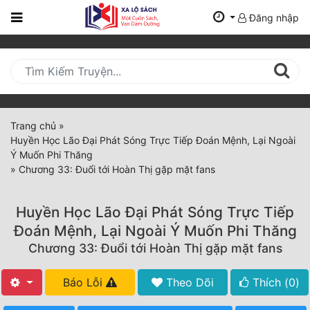
Đăng nhập
Trang
Chủ
Mới
Cập
Nhật
Trang chủ
»
(current)
Huyền Học Lão Đại Phát Sóng Trực Tiếp Đoán Mệnh, Lại Ngoài
BXH
Ý Muốn Phi Thăng
»
Chương 33: Đuổi tới Hoàn Thị gặp mặt fans
Thể Loại
Huyền Học Lão Đại Phát Sóng Trực Tiếp
Tất Cả
Đoán Mệnh, Lại Ngoài Ý Muốn Phi Thăng
Chương 33: Đuổi tới Hoàn Thị gặp mặt fans
Truyện Mới Ra
Hoàn Thành
Báo Lỗi
Theo Dõi
Thích (
0
)