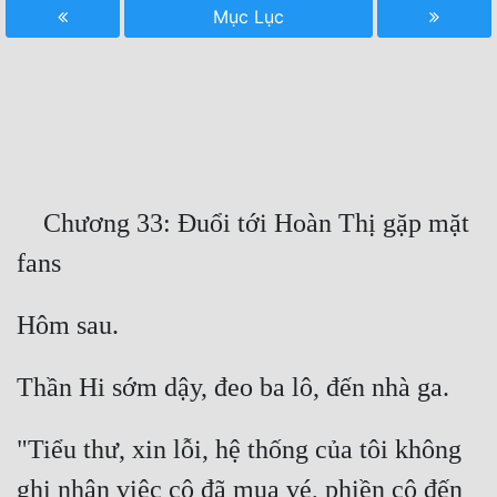
Mục Lục
Free
Hậu Cung
Truyện Convert
Truyện Dịch
Truyện Nhập Môn
    Chương 33: Đuổi tới Hoàn Thị gặp mặt 
Truyện ngắn
Xa Lộ Dịch
Cung Đấu
Cạnh Kỹ
"Tiểu thư, xin lỗi, hệ thống của tôi không 
Cổ Tiên Hiệp
ghi nhận việc cô đã mua vé, phiền cô đến 