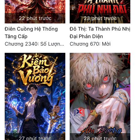
22 phút trước
23 phút trước
Điên Cuồng Hệ Thống
Đô Thị: Ta Thành Phú Nhị
Tăng Cấp
Đại Phản Diện
Chương 2340: Số Lượng Bất Túc!
Chương 670: Mời
27 phút trước
28 phút trước