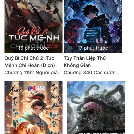
16 phút trước
17 phút trước
Quỷ Bí Chi Chủ 2: Túc
Tùy Thân Liệp Thú
Mệnh Chi Hoàn (Dịch)
Không Gian
Chương 1192 Người giám thị
Chương 840 Các cường giả Hằng Tinh cấp khác đâu?