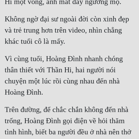
Quân Sự
Không ngờ đại sư ngoài đời còn xinh đẹp 
Sảng Văn
và trẻ trung hơn trên video, nhìn chẳng 
Sắc
Sủng
Vì cùng tuổi, Hoàng Đình nhanh chóng 
Thanh Xuân
thân thiết với Thần Hi, hai người nói 
Tiên Hiệp
chuyện một lúc rồi cùng nhau đến nhà 
Tiểu Thuyết
Trinh Thám
Trên đường, để chắc chắn không đến nhà 
Triều Đấu
trống, Hoàng Đình gọi điện về hỏi thăm 
Trùng Sinh
tình hình, biết ba người đều ở nhà nên thở 
Trọng Sinh