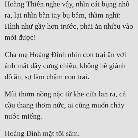
Hoàng Thiên nghe vậy, nhìn cái bụng nhô 
Đẹp
ra, lại nhìn bàn tay bụ bẫm, thầm nghĩ: 
Đẹp Hiệp
Hình như gầy hơn trước, phải ăn nhiều vào 
Tính Cách Nhân Vật :
Cha mẹ Hoàng Đình nhìn con trai ăn với 
Cơ Trí
ánh mắt đầy cưng chiều, không hề giành 
Sát Phạt Quyết Đoán
Vô Sỉ
Điềm Đạm
Mùi thơm nồng nặc từ khe cửa lan ra, cả 
cầu thang thơm nức, ai cũng muốn chảy 