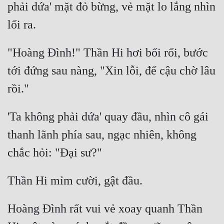
phải dứa' mặt đỏ bừng, vẻ mặt lo lắng nhìn 
Mưu Mô
Mạt Thế
"Hoàng Đình!" Thần Hi hơi bối rối, bước 
Mỹ Thực
tới đứng sau nàng, "Xin lỗi, để cậu chờ lâu 
Ngôn Tình
Ngược
'Ta không phải dứa' quay đầu, nhìn cô gái 
Nữ Cường
thanh lãnh phía sau, ngạc nhiên, không 
Nữ Phụ
Phong Thủy - Tâm Linh
Phương Tây
Phản Phái
Hoàng Đình rất vui vẻ xoay quanh Thần 
Quan Trường