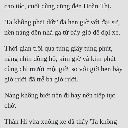
Hài Hước
Hệ Thống
'Ta không phải dứa' đã hẹn giờ với đại sư, 
Học Đường
Khoa Huyễn
Thời gian trôi qua từng giây từng phút, 
Khoa Huyễn Không Gian
nàng nhìn đồng hồ, kim giờ và kim phút 
Kinh Dị
cùng chỉ mười một giờ, so với giờ hẹn bảy 
Kiếm Hiệp
Kỳ Huyễn
Kỳ Ảo
Nàng không biết nên đi hay nên tiếp tục 
Linh Dị
Làm Giàu
Thần Hi vừa xuống xe đã thấy 'Ta không 
Lịch Sử