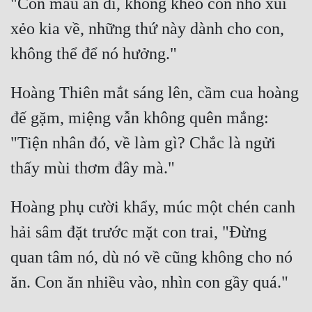
"Con mau ăn đi, không khéo con nhỏ xui 
Đô Thị
xẻo kia về, những thứ này dành cho con, 
Đông Phương
Đông Phương Huyền Huyễn
Hoàng Thiên mắt sáng lên, cầm cua hoàng 
Đồng Nhân
đế gặm, miệng vẫn không quên mắng: 
"Tiện nhân đó, về làm gì? Chắc là ngửi 
Cẩu Đạo Trường Sinh
Ngự Thú
Truyện Nam
Hoàng phụ cười khẩy, múc một chén canh 
Truyện Nữ
hải sâm đặt trước mặt con trai, "Đừng 
quan tâm nó, dù nó về cũng không cho nó 
Vô Địch Lưu
Xây Dựng Thế Lực
Đam Mỹ