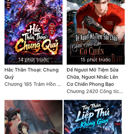
14 phút trước
15 phút trước
Hắc Thần Thoại: Chung
Để Ngươi Mở Tiệm Sửa
Quỷ
Chữa, Ngươi Nhấc Lên
Chương 185 Trảm Hồn Đao Cơ Trương Ngưng Dao
Cơ Chiến Phong Bạo
Chương 2420 Công tích vĩ đại!! Cơ Tu Chi Thần?!