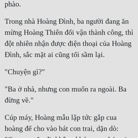
Tu Chân
Tu Tiên
Trong nhà Hoàng Đình, ba người đang ăn 
mừng Hoàng Thiên đổi vận thành công, thì 
Tội Phạm
đột nhiên nhận được điện thoại của Hoàng 
Vô Địch
Võ Hiệp
Võng Du
Xuyên Không
"Ba ở nhà, nhưng con muốn ra ngoài. Ba 
Xuyên Nhanh
Xuyên Sách
Cúp máy, Hoàng mẫu lập tức gắp cua 
Xuyên Thư
hoàng đế cho vào bát con trai, dặn dò: 
Điền Văn