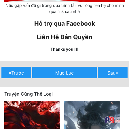
Nếu gặp vấn đề gì trong quá trình tải, vui lòng liên hệ cho mình
Mưu Mô
qua link sau nhé
Hỗ trợ qua Facebook
Mạt Thế
Mỹ Thực
Liên Hệ Bản Quyền
Ngôn Tình
Thanks you !!!
Ngược
Nữ Cường
Trước
Mục Lục
Sau
Nữ Phụ
Phong Thủy - Tâm Linh
Truyện Cùng Thể Loại
Phương Tây
Phản Phái
Quan Trường