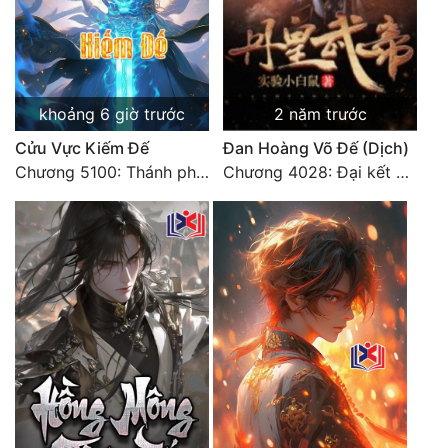
Tu Chân
Tu Tiên
Tội Phạm
khoảng 6 giờ trước
2 năm trước
Vô Địch
Cửu Vực Kiếm Đế
Đan Hoàng Võ Đế (Dịch)
Chương 5100: Thánh phẩm Ma Tinh quáng mạch
Chương 4028: Đại kết cục, sau này không gặp lại (2)
Võ Hiệp
Võng Du
Xuyên Không
Xuyên Nhanh
Xuyên Sách
Xuyên Thư
Điền Văn