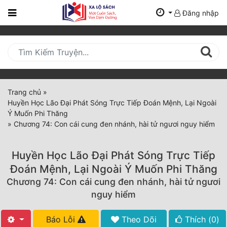
Đăng nhập
Trang
Chủ
Mới
Cập
Nhật
Trang chủ
»
(current)
Huyền Học Lão Đại Phát Sóng Trực Tiếp Đoán Mệnh, Lại Ngoài
BXH
Ý Muốn Phi Thăng
»
Chương 74: Con cái cung đen nhánh, hài tử ngươi nguy hiểm
Thể Loại
Huyền Học Lão Đại Phát Sóng Trực Tiếp
Tất Cả
Đoán Mệnh, Lại Ngoài Ý Muốn Phi Thăng
Chương 74: Con cái cung đen nhánh, hài tử ngươi
Truyện Mới Ra
nguy hiểm
Hoàn Thành
Báo Lỗi
Theo Dõi
Thích (
0
)