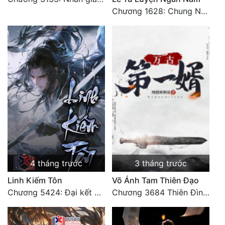
Chương 1628: Chung Nguyên Chí Cao (2)
Đẹp
Đẹp Hiệp
Tính Cách Nhân Vật :
Cơ Trí
Sát Phạt Quyết Đoán
Vô Sỉ
Điềm Đạm
4 tháng trước
3 tháng trước
Linh Kiếm Tôn
Võ Ánh Tam Thiên Đạo
Chương 5424: Đại kết cục (Hạ)
Chương 3684 Thiên Đình vun trồng