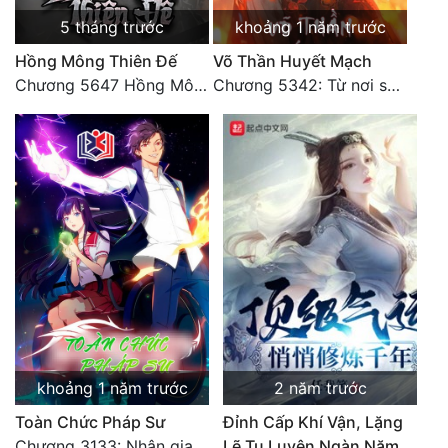
Đô Thị
5 tháng trước
khoảng 1 năm trước
Đông Phương
Hồng Mông Thiên Đế
Võ Thần Huyết Mạch
Chương 5647 Hồng Mông Thiên Đế (HẾT)
Chương 5342: Từ nơi sâu xa tự có thiên ý, mới Thiên Đạo
Đông Phương Huyền Huyễn
Đồng Nhân
Cẩu Đạo Trường Sinh
Ngự Thú
Truyện Nam
Truyện Nữ
Vô Địch Lưu
khoảng 1 năm trước
2 năm trước
Xây Dựng Thế Lực
Toàn Chức Pháp Sư
Đỉnh Cấp Khí Vận, Lặng
Chương 3133: Nhân gian, không thể trêu vào
Lẽ Tu Luyện Ngàn Năm
Đam Mỹ