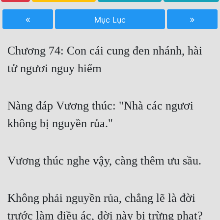
Free
Mục Lục
Hậu Cung
Chương 74: Con cái cung đen nhánh, hài
Truyện Convert
tử ngươi nguy hiểm
Truyện Dịch
Truyện Nhập Môn
Nàng đáp Vương thúc: "Nhà các ngươi
Truyện ngắn
không bị nguyền rủa."
Xa Lộ Dịch
Vương thúc nghe vậy, càng thêm ưu sầu.
Cung Đấu
Cạnh Kỹ
Không phải nguyền rủa, chẳng lẽ là đời
Cổ Tiên Hiệp
trước làm điều ác, đời này bị trừng phạt?