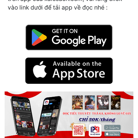
Hài Hước
vào link dưới để tải app về đọc nhé :
Hệ Thống
Học Đường
Khoa Huyễn
Khoa Huyễn Không Gian
Kinh Dị
Kiếm Hiệp
Kỳ Huyễn
Kỳ Ảo
Linh Dị
Làm Giàu
Lịch Sử