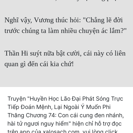
Cổ Đại
Du Hí
Nghĩ vậy, Vương thúc hỏi: "Chẳng lẽ đời
Dã Sử
trước chúng ta làm nhiều chuyện ác lắm?"
Dị Giới
Dị Năng
Thần Hi suýt nữa bật cười, cái này có liên
quan gì đến cái kia chứ!
Gia Đấu
Góc Nhìn Nam
Góc Nhìn Nữ
Truyện "Huyền Học Lão Đại Phát Sóng Trực
Huyền Huyễn
Tiếp Đoán Mệnh, Lại Ngoài Ý Muốn Phi
Huyền Nghi
Thăng Chương 74: Con cái cung đen nhánh,
hài tử ngươi nguy hiểm" hiện chỉ hỗ trợ đọc
Huyền Ảo
trên app của xalosach.com, vui lòng click