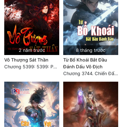
Quân Sự
Sảng Văn
Sắc
Sủng
2 năm trước
8 tháng trước
Thanh Xuân
Vô Thượng Sát Thần
Từ Bổ Khoái Bắt Đầu
Tiên Hiệp
Chương 5399: 5399: Phá giải
Đánh Dấu Vô Địch
Chương 3744. Chiến Đấu nghiền ép, Cực Thiên Chỉ Chủ (Đại Kết Cục)
Tiểu Thuyết
Trinh Thám
Triều Đấu
Trùng Sinh
Trọng Sinh