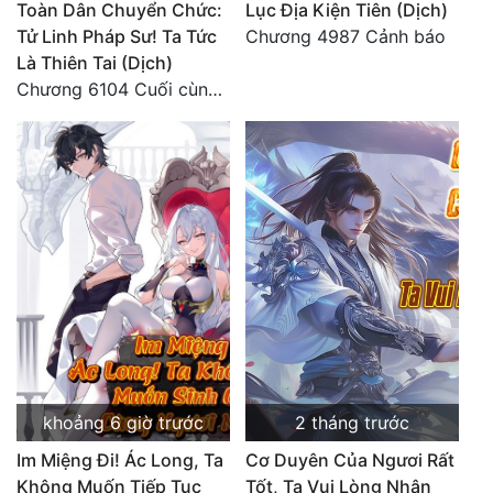
Toàn Dân Chuyển Chức:
Lục Địa Kiện Tiên (Dịch)
Quân Sự
Tử Linh Pháp Sư! Ta Tức
Chương 4987 Cảnh báo
Là Thiên Tai (Dịch)
Sảng Văn
Chương 6104 Cuối cùng (HẾT)
Sắc
Sủng
Thanh Xuân
Tiên Hiệp
Tiểu Thuyết
Trinh Thám
Triều Đấu
khoảng 6 giờ trước
2 tháng trước
Trùng Sinh
Im Miệng Đi! Ác Long, Ta
Cơ Duyên Của Ngươi Rất
Trọng Sinh
Không Muốn Tiếp Tục
Tốt, Ta Vui Lòng Nhận