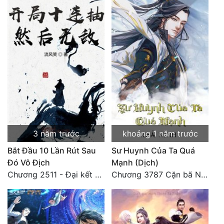
Đẹp
Đẹp Hiệp
Tính Cách Nhân Vật :
Cơ Trí
Sát Phạt Quyết Đoán
Vô Sỉ
3 năm trước
khoảng 1 năm trước
Điềm Đạm
Bắt Đầu 10 Lần Rút Sau
Sư Huynh Của Ta Quá
Đó Vô Địch
Mạnh (Dịch)
Chương 2511 - Đại kết cục, Phiên ngoại thiên: Chư thiên quy nhất giới, vĩnh hằng thế giới. Hết!
Chương 3787 Cặn bã Nam Thiên Đạo