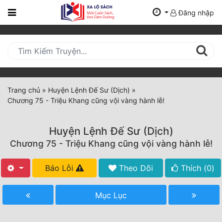
Đăng nhập
Trang
Chủ
Mới
Cập
Nhật
Trang chủ
»
Huyện Lệnh Đế Sư (Dịch)
»
(current)
Chương 75 - Triệu Khang cũng vội vàng hành lễ!
BXH
Thể Loại
Huyện Lệnh Đế Sư (Dịch)
Chương 75 - Triệu Khang cũng vội vàng hành lễ!
Tất Cả
Báo Lỗi
Theo Dõi
Thích (
0
)
Truyện Mới Ra
Mục Lục
Hoàn Thành