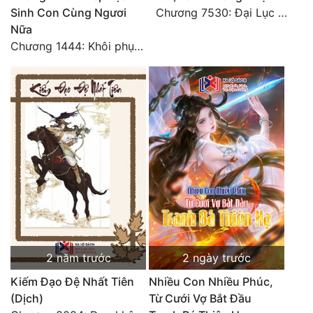
Sinh Con Cùng Ngươi
Chương 7530: Đại Lục Khởi Nguyên – Kiến Thành 71
Tu Chân
Nữa
Tu Tiên
Chương 1444: Khôi phục quỹ đạo
Tội Phạm
Vô Địch
Võ Hiệp
Võng Du
Xuyên Không
Xuyên Nhanh
Xuyên Sách
2 năm trước
2 ngày trước
Xuyên Thư
Kiếm Đạo Đệ Nhất Tiên
Nhiều Con Nhiều Phúc,
Điền Văn
(Dịch)
Từ Cưới Vợ Bắt Đầu