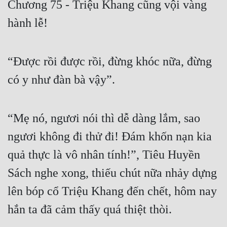
Chương 75 - Triệu Khang cũng vội vàng
Free
hành lễ!
Hậu Cung
Truyện Convert
“Được rồi được rồi, đừng khóc nữa, đừng
Truyện Dịch
có y như đàn bà vậy”.
Truyện Nhập Môn
“Mẹ nó, ngươi nói thì dễ dàng lắm, sao
Truyện ngắn
ngươi không đi thử đi! Đám khốn nạn kia
Xa Lộ Dịch
quả thực là vô nhân tính!”, Tiêu Huyền
Sách nghe xong, thiếu chút nữa nhảy dựng
Cung Đấu
lên bóp cổ Triệu Khang đến chết, hôm nay
Cạnh Kỹ
hắn ta đã cảm thấy quá thiệt thòi.
Cổ Tiên Hiệp