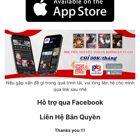
Hài Hước
Hệ Thống
Học Đường
Khoa Huyễn
Khoa Huyễn Không Gian
Kinh Dị
Kiếm Hiệp
Nếu gặp vấn đề gì trong quá trình tải, vui lòng liên hệ cho mình
qua link sau nhé
Kỳ Huyễn
Hỗ trợ qua Facebook
Kỳ Ảo
Linh Dị
Liên Hệ Bản Quyền
Làm Giàu
Thanks you !!!
Lịch Sử