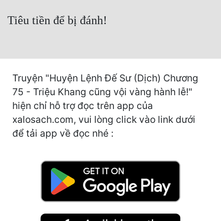
Cổ Đại
Tiêu tiền để bị đánh!
Du Hí
Dã Sử
Dị Giới
Truyện "Huyện Lệnh Đế Sư (Dịch) Chương
Dị Năng
75 - Triệu Khang cũng vội vàng hành lễ!"
hiện chỉ hỗ trợ đọc trên app của
Gia Đấu
xalosach.com, vui lòng click vào link dưới
Góc Nhìn Nam
để tải app về đọc nhé :
Góc Nhìn Nữ
Huyền Huyễn
Huyền Nghi
Huyền Ảo