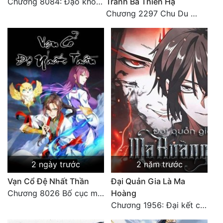
Chương 8084: Đạo không bờ bến (Đại kết cục) (10)
Tranh Bá Thiên Hạ
Đô Thị
Chương 2297 Chu Du Du mang thai
Đông Phương
Đông Phương Huyền Huyễn
Đồng Nhân
Cẩu Đạo Trường Sinh
Ngự Thú
Truyện Nam
Truyện Nữ
2 ngày trước
2 năm trước
Vạn Cổ Đệ Nhất Thần
Đại Quản Gia Là Ma
Vô Địch Lưu
Chương 8026 Bố cục mới
Hoàng
Xây Dựng Thế Lực
Chương 1956: Đại kết cục
Đam Mỹ