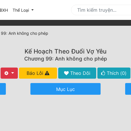
urrent)
BXH
Thể Loại
99: Anh không cho phép
Kế Hoạch Theo Đuổi Vợ Yêu
Chương 99: Anh không cho phép
Báo Lỗi
Theo Dõi
Thích (
0
)
Mục Lục