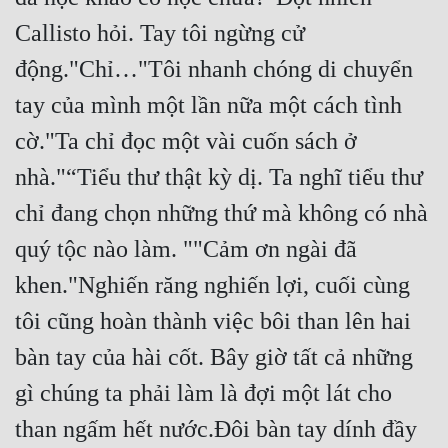
Callisto hỏi. Tay tôi ngừng cử 
Đẹp
động."Chỉ…"Tôi nhanh chóng di chuyển 
Đẹp Hiệp
tay của mình một lần nữa một cách tình 
Tính Cách Nhân Vật :
cờ."Ta chỉ đọc một vài cuốn sách ở 
nhà."“Tiểu thư thật kỳ dị. Ta nghĩ tiểu thư 
Cơ Trí
chỉ đang chọn những thứ mà không có nhà 
Sát Phạt Quyết Đoán
quý tộc nào làm. ""Cảm ơn ngài đã 
Vô Sỉ
khen."Nghiến răng nghiến lợi, cuối cùng 
Điềm Đạm
tôi cũng hoàn thành việc bôi than lên hai 
bàn tay của hài cốt. Bây giờ tất cả những 
gì chúng ta phải làm là đợi một lát cho 
than ngấm hết nước.Đôi bàn tay dính đầy 