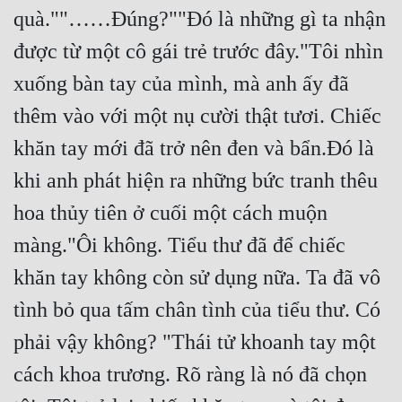
quà.""……Đúng?""Đó là những gì ta nhận 
được từ một cô gái trẻ trước đây."Tôi nhìn 
xuống bàn tay của mình, mà anh ấy đã 
thêm vào với một nụ cười thật tươi. Chiếc 
khăn tay mới đã trở nên đen và bẩn.Đó là 
khi anh phát hiện ra những bức tranh thêu 
hoa thủy tiên ở cuối một cách muộn 
màng."Ôi không. Tiểu thư đã để chiếc 
khăn tay không còn sử dụng nữa. Ta đã vô 
tình bỏ qua tấm chân tình của tiểu thư. Có 
phải vậy không? "Thái tử khoanh tay một 
cách khoa trương. Rõ ràng là nó đã chọn 