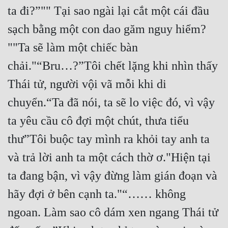
Cổ Đại
ta đi?”"" Tại sao ngài lại cắt một cái đầu 
sạch bằng một con dao găm nguy hiểm? 
Du Hí
""Ta sẽ làm một chiếc bàn 
Dã Sử
chải."“Bru…?”Tôi chết lặng khi nhìn thấy 
Dị Giới
Thái tử, người vội vã mỗi khi di 
Dị Năng
chuyển.“Ta đã nói, ta sẽ lo việc đó, vì vậy 
Gia Đấu
ta yêu cầu cô đợi một chút, thưa tiểu 
Góc Nhìn Nam
thư”Tôi buộc tay mình ra khỏi tay anh ta 
Góc Nhìn Nữ
và trả lời anh ta một cách thờ ơ."Hiện tại 
Huyền Huyễn
ta đang bận, vì vậy đừng làm gián đoạn và 
Huyền Nghi
hãy đợi ở bên cạnh ta."“…… không 
ngoan. Làm sao cô dám xen ngang Thái tử 
Huyền Ảo