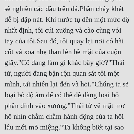
Tu Chân
sẽ nghiền các đầu trên đá.Phần cháy khét 
dễ bị dập nát. Khi nước tụ đến một mức độ 
Tu Tiên
nhất định, tôi cúi xuống và cào cùng với 
Tội Phạm
tay của tôi.Sau đó, tôi quay lại nơi có hài 
Vô Địch
cốt và xoa nhẹ than lên bề mặt của cuộn 
Võ Hiệp
giấy."Cô đang làm gì khác bây giờ?"Thái 
Võng Du
tử, người đang bận rộn quan sát tôi một 
Xuyên Không
mình, tất nhiên lại đến và hỏi."Chúng ta sẽ 
Xuyên Nhanh
loại bỏ độ ẩm để có thể dễ dàng loại bỏ 
Xuyên Sách
phần dính vào xương."Thái tử vẻ mặt mơ 
Xuyên Thư
hồ nhìn chằm chằm hành động của ta hồi 
lâu mới mở miệng.“Ta không biết tại sao 
Điền Văn