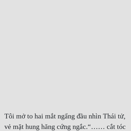
Free
Hậu Cung
Truyện Convert
Truyện Dịch
Truyện Nhập Môn
Truyện ngắn
Xa Lộ Dịch
Cung Đấu
Cạnh Kỹ
Tôi mở to hai mắt ngẩng đầu nhìn Thái tử, 
Cổ Tiên Hiệp
vẻ mặt hung hăng cứng ngắc.“…… cắt tóc 