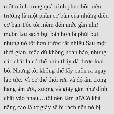
một mình trong quá trình phục hồi hiện 
Mưu Mô
trường là một phần cơ bản của những điều 
Mạt Thế
cơ bản.Tóc tôi mềm đến mức gần như 
Mỹ Thực
muốn lau sạch bụi bẩn hơn là phủi bụi, 
Ngôn Tình
nhưng nó tốt hơn trước rất nhiều.Sau một 
Ngược
thời gian, mặc dù không hoàn hảo, nhưng 
các chất lạ có thể nhìn thấy đã được loại 
Nữ Cường
bỏ. Nhưng tôi không thể lấy cuộn ra ngay 
Nữ Phụ
lập tức. Vì cơ thể thối rữa và độ ẩm trong 
Phong Thủy - Tâm Linh
hang ẩm ướt, xương và giấy gần như dính 
Phương Tây
chặt vào nhau.…tôi nên làm gì?Có khả 
Phản Phái
năng cao là tờ giấy sẽ bị rách nếu nó bị 
Quan Trường