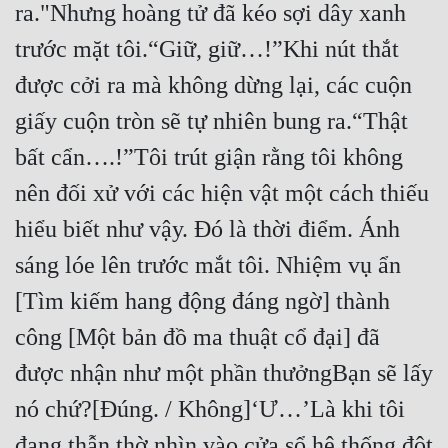
ra."Nhưng hoàng tử đã kéo sợi dây xanh 
trước mặt tôi.“Giữ, giữ…!”Khi nút thắt 
được cởi ra mà không dừng lại, các cuộn 
giấy cuộn tròn sẽ tự nhiên bung ra.“Thật 
bất cẩn….!”Tôi trút giận rằng tôi không 
nên đối xử với các hiện vật một cách thiếu 
hiểu biết như vậy. Đó là thời điểm. Ánh 
sáng lóe lên trước mắt tôi. Nhiệm vụ ẩn 
[Tìm kiếm hang động đáng ngờ] thành 
công [Một bản đồ ma thuật cổ đại] đã 
được nhận như một phần thưởngBạn sẽ lấy 
nó chứ?[Đúng. / Không]‘Ư…’Là khi tôi 
đang thẫn thờ nhìn vào cửa sổ hệ thống đột 