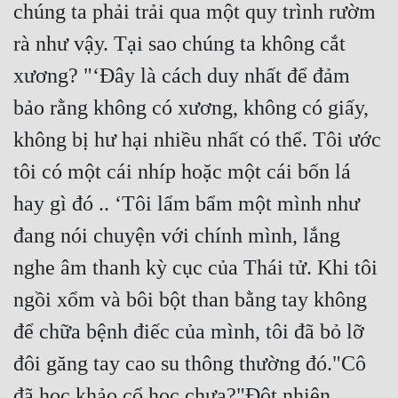
chúng ta phải trải qua một quy trình rườm 
Đô Thị
rà như vậy. Tại sao chúng ta không cắt 
Đông Phương
xương? "‘Đây là cách duy nhất để đảm 
Đông Phương Huyền Huyễn
bảo rằng không có xương, không có giấy, 
Đồng Nhân
không bị hư hại nhiều nhất có thể. Tôi ước 
tôi có một cái nhíp hoặc một cái bốn lá 
Cẩu Đạo Trường Sinh
hay gì đó .. ‘Tôi lẩm bẩm một mình như 
Ngự Thú
đang nói chuyện với chính mình, lắng 
Truyện Nam
nghe âm thanh kỳ cục của Thái tử. Khi tôi 
Truyện Nữ
ngồi xổm và bôi bột than bằng tay không 
Vô Địch Lưu
để chữa bệnh điếc của mình, tôi đã bỏ lỡ 
đôi găng tay cao su thông thường đó."Cô 
Xây Dựng Thế Lực
đã học khảo cổ học chưa?"Đột nhiên 
Đam Mỹ