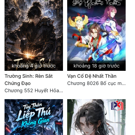
khoảng 4 giờ trước
khoảng 18 giờ trước
Trường Sinh: Rèn Sắt
Vạn Cổ Đệ Nhất Thần
Chứng Đạo
Chương 8026 Bố cục mới
Chương 552 Huyết Hỏa Độn Hư, nhân quả chưa dứt