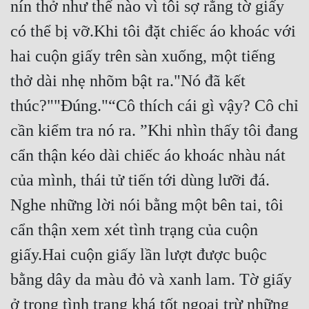
nín thở như thế nào vì tôi sợ rằng tờ giấy 
có thể bị vỡ.Khi tôi đặt chiếc áo khoác với 
hai cuộn giấy trên sàn xuống, một tiếng 
thở dài nhẹ nhõm bật ra."Nó đã kết 
thúc?""Đúng."“Cô thích cái gì vậy? Cô chỉ 
cần kiểm tra nó ra. ”Khi nhìn thấy tôi đang 
cẩn thận kéo dài chiếc áo khoác nhàu nát 
của mình, thái tử tiến tới dùng lưỡi đá. 
Nghe những lời nói bằng một bên tai, tôi 
cẩn thận xem xét tình trạng của cuộn 
giấy.Hai cuộn giấy lần lượt được buộc 
bằng dây da màu đỏ và xanh lam. Tờ giấy 
ở trong tình trạng khá tốt ngoại trừ những 