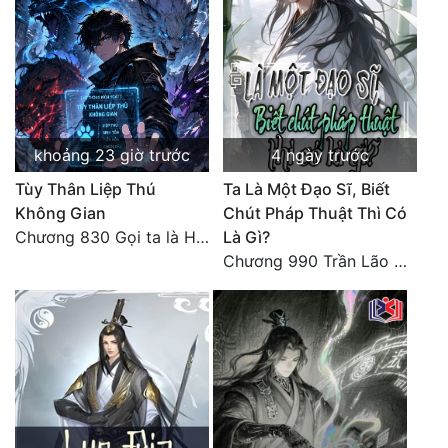
khoảng 23 giờ trước
4 ngày trước
Tùy Thân Liệp Thú
Ta Là Một Đạo Sĩ, Biết
Không Gian
Chút Pháp Thuật Thì Có
Chương 830 Gọi ta là Hòa Sa
Là Gì?
Chương 990 Trần Lão Ma Đắt Hàng