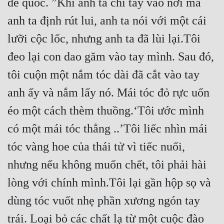
đế quốc. ”Khi anh ta chỉ tay vào nơi mà 
Hài Hước
anh ta định rút lui, anh ta nói với một cái 
Hệ Thống
lưỡi cộc lốc, nhưng anh ta đã lùi lại.Tôi 
Học Đường
đeo lại con dao găm vào tay mình. Sau đó, 
Khoa Huyễn
tôi cuộn một nắm tóc dài đã cắt vào tay 
Khoa Huyễn Không Gian
anh ấy và nắm lấy nó. Mái tóc đỏ rực uốn 
Kinh Dị
éo một cách thèm thuồng.‘Tôi ước mình 
Kiếm Hiệp
có một mái tóc thẳng ..’Tôi liếc nhìn mái 
Kỳ Huyễn
tóc vàng hoe của thái tử vì tiếc nuối, 
nhưng nếu không muốn chết, tôi phải hài 
Kỳ Ảo
lòng với chính mình.Tôi lại gần hộp sọ và 
Linh Dị
dùng tóc vuốt nhẹ phần xương ngón tay 
Làm Giàu
trái. Loại bỏ các chất lạ từ một cuộc đào 
Lịch Sử