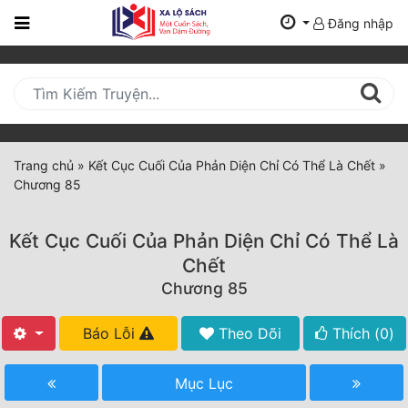
Đăng nhập
Trang
Chủ
Mới
Cập
Nhật
Trang chủ
»
Kết Cục Cuối Của Phản Diện Chỉ Có Thể Là Chết
»
(current)
Chương 85
BXH
Thể Loại
Kết Cục Cuối Của Phản Diện Chỉ Có Thể Là
Chết
Chương 85
Tất Cả
Truyện Mới Ra
Báo Lỗi
Theo Dõi
Thích (
0
)
Hoàn Thành
Mục Lục