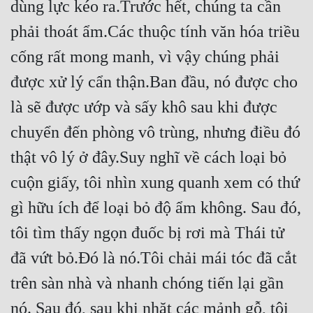
dùng lực kéo ra.Trước hết, chúng ta cần 
Quân Sự
phải thoát ẩm.Các thuộc tính văn hóa triều 
Sảng Văn
cống rất mong manh, vì vậy chúng phải 
Sắc
được xử lý cẩn thận.Ban đầu, nó được cho 
là sẽ được ướp và sấy khô sau khi được 
Sủng
chuyển đến phòng vô trùng, nhưng điều đó 
Thanh Xuân
thật vô lý ở đây.Suy nghĩ về cách loại bỏ 
Tiên Hiệp
cuộn giấy, tôi nhìn xung quanh xem có thứ 
Tiểu Thuyết
gì hữu ích để loại bỏ độ ẩm không. Sau đó, 
Trinh Thám
tôi tìm thấy ngọn đuốc bị rơi mà Thái tử 
Triều Đấu
đã vứt bỏ.Đó là nó.Tôi chải mái tóc đã cắt 
Trùng Sinh
trên sàn nhà và nhanh chóng tiến lại gần 
Trọng Sinh
nó. Sau đó, sau khi nhặt các mảnh gỗ, tôi 