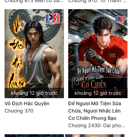
Chương 873 Biến cố bất ngờ
Chương 970: Tô Thanh Li sa vào huyễn tượng! Hôn lễ!
Tu Chân
Tu Tiên
Tội Phạm
Vô Địch
Võ Hiệp
Võng Du
Xuyên Không
Xuyên Nhanh
khoảng 12 giờ trước
khoảng 12 giờ trước
Vô Địch Hắc Quyền
Để Ngươi Mở Tiệm Sửa
Xuyên Sách
Chương 370
Chữa, Ngươi Nhấc Lên
Xuyên Thư
Cơ Chiến Phong Bạo
Chương 2430: Oai phong tà khí?! Điều kiện thỏa hiệp?!
Điền Văn