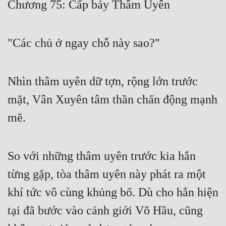
Chương 75: Cấp bảy Thâm Uyên
Free
Hậu Cung
"Các chủ ở ngay chỗ này sao?"
Truyện Convert
Truyện Dịch
Nhìn thâm uyên dữ tợn, rộng lớn trước
Truyện Nhập Môn
mặt, Vân Xuyên tâm thần chấn động mạnh
mẽ.
Truyện ngắn
Xa Lộ Dịch
So với những thâm uyên trước kia hắn
từng gặp, tòa thâm uyên này phát ra một
Cung Đấu
khí tức vô cùng khủng bố. Dù cho hắn hiện
Cạnh Kỹ
tại đã bước vào cảnh giới Võ Hầu, cũng
Cổ Tiên Hiệp