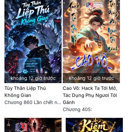
Đô Thị
Đông Phương
Đông Phương Huyền Huyễn
Đồng Nhân
Cẩu Đạo Trường Sinh
Ngự Thú
khoảng 12 giờ trước
khoảng 12 giờ trước
Truyện Nam
Tùy Thân Liệp Thú
Cao Võ: Hack Ta Tới Mở,
Không Gian
Tác Dụng Phụ Ngươi Tới
Truyện Nữ
Chương 860 Lần chết này không lỗ!
Gánh
Vô Địch Lưu
Chương 405:
Xây Dựng Thế Lực
Đam Mỹ