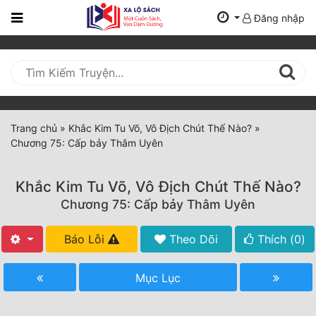
Đăng nhập
Trang
Chủ
Mới
Cập
Nhật
Trang chủ
»
Khắc Kim Tu Võ, Vô Địch Chút Thế Nào?
»
(current)
Chương 75: Cấp bảy Thâm Uyên
BXH
Thể Loại
Khắc Kim Tu Võ, Vô Địch Chút Thế Nào?
Chương 75: Cấp bảy Thâm Uyên
Tất Cả
Báo Lỗi
Theo Dõi
Thích (
0
)
Truyện Mới Ra
Mục Lục
Hoàn Thành