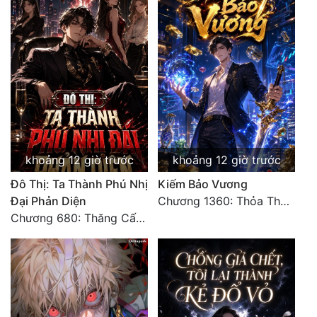
Đẹp
Đẹp Hiệp
Tính Cách Nhân Vật :
Cơ Trí
Sát Phạt Quyết Đoán
khoảng 12 giờ trước
khoảng 12 giờ trước
Vô Sỉ
Đô Thị: Ta Thành Phú Nhị
Kiếm Bảo Vương
Đại Phản Diện
Chương 1360: Thỏa Thuận Ba Bên
Điềm Đạm
Chương 680: Thăng Cấp Quang Hoàn