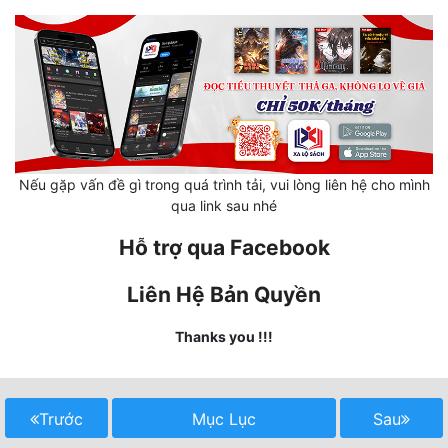
Mưu Mô
Mạt Thế
Mỹ Thực
Ngôn Tình
Nếu gặp vấn đề gì trong quá trình tải, vui lòng liên hệ cho mình
Ngược
qua link sau nhé
Nữ Cường
Hỗ trợ qua Facebook
Nữ Phụ
Liên Hệ Bản Quyền
Phong Thủy - Tâm Linh
Thanks you !!!
Phương Tây
Phản Phái
Trước
Mục Lục
Sau
Quan Trường