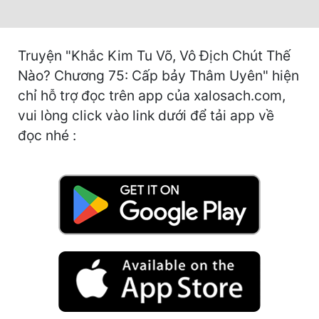
Hài Hước
Hệ Thống
Truyện "Khắc Kim Tu Võ, Vô Địch Chút Thế
Học Đường
Nào? Chương 75: Cấp bảy Thâm Uyên" hiện
Khoa Huyễn
chỉ hỗ trợ đọc trên app của xalosach.com,
vui lòng click vào link dưới để tải app về
Khoa Huyễn Không Gian
đọc nhé :
Kinh Dị
Kiếm Hiệp
Kỳ Huyễn
Kỳ Ảo
Linh Dị
Làm Giàu
Lịch Sử