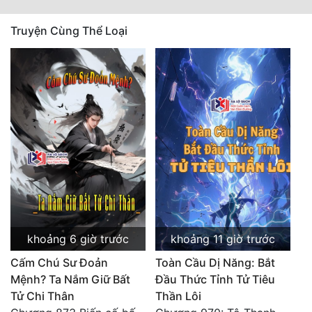
Quân Sự
Truyện Cùng Thể Loại
Sảng Văn
Sắc
Sủng
Thanh Xuân
Tiên Hiệp
Tiểu Thuyết
Trinh Thám
khoảng 6 giờ trước
khoảng 11 giờ trước
Triều Đấu
Cấm Chú Sư Đoản
Toàn Cầu Dị Năng: Bắt
Trùng Sinh
Mệnh? Ta Nắm Giữ Bất
Đầu Thức Tỉnh Tử Tiêu
Tử Chi Thân
Thần Lôi
Trọng Sinh