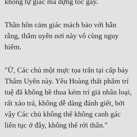
không tự giác mà dựng tóc gáy.
Cổ Đại
Du Hí
Thần hồn cảm giác mách bảo với hắn
Dã Sử
rằng, thâm uyên nơi này vô cùng nguy
Dị Giới
hiểm.
Dị Năng
Gia Đấu
"Ừ, Các chủ một mực tọa trấn tại cấp bảy
Góc Nhìn Nam
Thâm Uyên này. Yêu Hoàng thất phẩm trí
Góc Nhìn Nữ
tuệ đã không hề thua kém trí giả nhân loại,
rất xảo trá, không dễ dàng đánh giết, bởi
Huyền Huyễn
vậy Các chủ không thể không canh gác
Huyền Nghi
liên tục ở đây, không thể rời thân."
Huyền Ảo