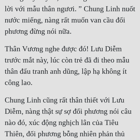
Đô Thị
lời với mẫu thân ngươi. ” Chung Linh nuốt 
Đông Phương
nước miếng, nàng rất muốn van cầu đối 
Đông Phương Huyền Huyễn
Đồng Nhân
Thân Vương nghe được đó! Lưu Diễm 
trước mắt này, lúc còn trẻ đã đi theo mẫu 
Cẩu Đạo Trường Sinh
thân đấu tranh anh dũng, lập hạ không ít 
Ngự Thú
Truyện Nam
Chung Linh cũng rất thân thiết với Lưu 
Truyện Nữ
Diễm, nàng thật sự sợ đối phương nói câu 
Vô Địch Lưu
nào đó, xúc động nghịch lân của Tiêu 
Xây Dựng Thế Lực
Thiên, đối phương bỗng nhiên phản thủ 
Đam Mỹ