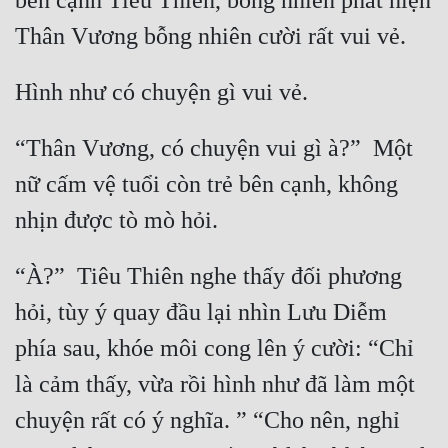
bên cạnh Tiêu Thiên, bỗng nhiên phát hiện 
“Thân Vương, có chuyện vui gì à?”  Một 
nữ cấm vệ tuổi còn trẻ bên cạnh, không 
“À?”  Tiêu Thiên nghe thấy đối phương 
hỏi, tùy ý quay đầu lại nhìn Lưu Diễm 
phía sau, khóe môi cong lên ý cười: “Chỉ 
là cảm thấy, vừa rồi hình như đã làm một 
chuyện rất có ý nghĩa. ” “Cho nên, nghỉ 