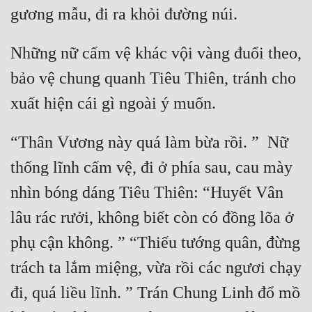
Quân Sự
Sảng Văn
Những nữ cấm vệ khác vội vàng đuổi theo, 
bảo vệ chung quanh Tiêu Thiên, tránh cho 
Sắc
Sủng
Thanh Xuân
“Thân Vương này quá làm bừa rồi. ”  Nữ 
Tiên Hiệp
thống lĩnh cấm vệ, đi ở phía sau, cau mày 
Tiểu Thuyết
nhìn bóng dáng Tiêu Thiên: “Huyết Vân 
lâu rác rưởi, không biết còn có đồng lõa ở 
Trinh Thám
phụ cận không. ” “Thiếu tướng quân, đừng 
Triều Đấu
trách ta lắm miệng, vừa rồi các ngươi chạy 
Trùng Sinh
đi, quá liều lĩnh. ” Trán Chung Linh đổ mồ 
Trọng Sinh