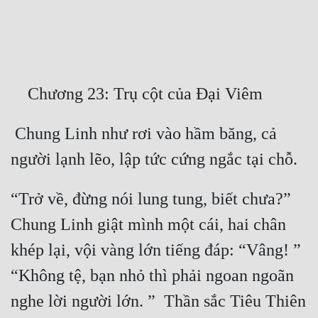
Free
Hậu Cung
Truyện Convert
Truyện Dịch
 Chung Linh như rơi vào hầm băng, cả 
Truyện Nhập Môn
Truyện ngắn
Xa Lộ Dịch
“Trở về, đừng nói lung tung, biết chưa?” 
Chung Linh giật mình một cái, hai chân 
Cung Đấu
khép lại, vội vàng lớn tiếng đáp: “Vâng! ” 
Cạnh Kỹ
“Không tệ, bạn nhỏ thì phải ngoan ngoãn 
nghe lời người lớn. ”  Thần sắc Tiêu Thiên 
Cổ Tiên Hiệp