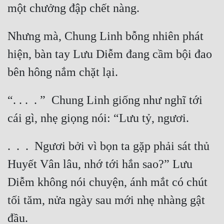
Đẹp
Nhưng mà, Chung Linh bỗng nhiên phát 
Đẹp Hiệp
hiện, bàn tay Lưu Diễm đang cầm bội đao 
Tính Cách Nhân Vật :
Cơ Trí
“. . .  . ”  Chung Linh giống như nghĩ tới 
Sát Phạt Quyết Đoán
Vô Sỉ
.  .  .  Ngươi bởi vì bọn ta gặp phải sát thủ 
Điềm Đạm
Huyết Vân lâu, nhớ tới hắn sao?” Lưu 
Diễm không nói chuyện, ánh mắt có chút 
tối tăm, nửa ngày sau mới nhẹ nhàng gật 