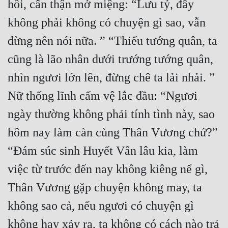
hôi, cẩn thận mở miệng: “Lưu tỷ, đây 
Tu Chân
không phải không có chuyện gì sao, vẫn 
Tu Tiên
đừng nên nói nữa. ” “Thiếu tướng quân, ta 
Tội Phạm
cũng là lão nhân dưới trướng tướng quân, 
Vô Địch
nhìn ngươi lớn lên, đừng chê ta lải nhải. ”  
Võ Hiệp
Nữ thống lĩnh cấm vệ lắc đầu: “Ngươi 
ngày thường không phải tính tình này, sao 
Võng Du
hôm nay làm càn cùng Thân Vương chứ?” 
Xuyên Không
“Đám súc sinh Huyết Vân lâu kia, làm 
Xuyên Nhanh
việc từ trước đến nay không kiêng nể gì, 
Xuyên Sách
Thân Vương gặp chuyện không may, ta 
Xuyên Thư
không sao cả, nếu ngươi có chuyện gì 
Điền Văn
không hay xảy ra, ta không có cách nào trả 