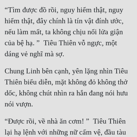
“Tìm được đồ rồi, nguy hiểm thật, nguy 
Mưu Mô
hiểm thật, đây chính là tín vật đính ước, 
Mạt Thế
nếu làm mất, ta không chịu nổi lửa giận 
Mỹ Thực
của bệ hạ. ”  Tiêu Thiên vỗ ngực, một 
Ngôn Tình
Ngược
Chung Linh bên cạnh, yên lặng nhìn Tiêu 
Nữ Cường
Thiên biểu diễn, mặt không đỏ không thở 
Nữ Phụ
dốc, không chút nhìn ra hắn đang nói hưu 
Phong Thủy - Tâm Linh
Phương Tây
“Được rồi, về nhà ăn cơm! ”  Tiêu Thiên 
Phản Phái
lại hạ lệnh với những nữ cấm vệ, đầu tàu 
Quan Trường