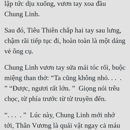
lập tức dịu xuống, vươn tay xoa đầu 
Cổ Đại
Du Hí
Dã Sử
Sau đó, Tiêu Thiên chắp hai tay sau lưng, 
Dị Giới
chậm rãi tiếp tục đi, hoàn toàn là một dáng 
Dị Năng
Gia Đấu
Chung Linh vươn tay sửa mái tóc rối, buộc 
Góc Nhìn Nam
miệng than thở: “Ta cũng không nhỏ. . .  . 
Góc Nhìn Nữ
” “Được, ngươi rất lớn. ”  Giọng nói trêu 
Huyền Huyễn
Huyền Nghi
“. . .  . ”  Lúc này, Chung Linh mới nhớ 
Huyền Ảo
tới, Thân Vương là quái vật ngay cả máu 