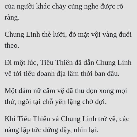
Hài Hước
của người khác chảy cũng nghe được rõ 
Hệ Thống
Học Đường
Chung Linh thè lưỡi, đỏ mặt vội vàng đuổi 
Khoa Huyễn
Khoa Huyễn Không Gian
Đi một lúc, Tiêu Thiên đã dẫn Chung Linh 
Kinh Dị
Kiếm Hiệp
Kỳ Huyễn
Một đám nữ cấm vệ đã thu dọn xong mọi 
Kỳ Ảo
Linh Dị
Khi Tiêu Thiên và Chung Linh trở về, các 
Làm Giàu
Lịch Sử