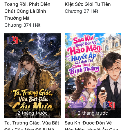
Toang Rồi, Phát Điên
Kiệt Sức Giới Tu Tiên
Chút Cũng Là Bình
Chương 27 Hết
Thường Mà
Chương 374 Hết
2 tháng trước
2 tháng trước
Ta, Trương Giác, Vừa Bắt
Sau Khi Được Đón Về
Đầu Cầu Mưa Đã Bị Hệ
Hào Môn, Huyết Áp Của