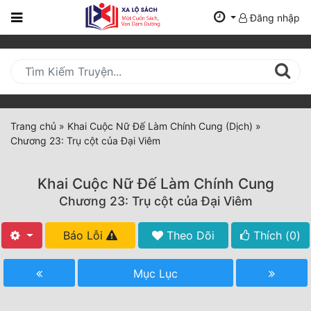
Đăng nhập
Trang
Chủ
Mới
Cập
Nhật
Trang chủ
»
Khai Cuộc Nữ Đế Làm Chính Cung (Dịch)
»
(current)
Chương 23: Trụ cột của Đại Viêm
BXH
Thể Loại
Khai Cuộc Nữ Đế Làm Chính Cung
Chương 23: Trụ cột của Đại Viêm
Tất Cả
Báo Lỗi
Theo Dõi
Thích (
0
)
Truyện Mới Ra
Mục Lục
Hoàn Thành