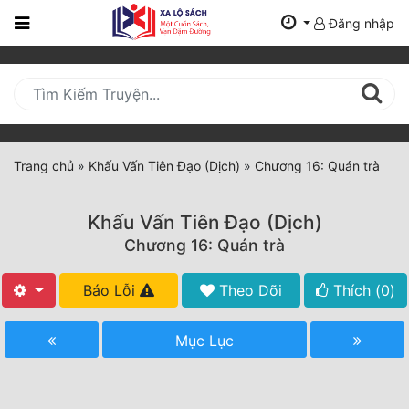
Đăng nhập
Trang
Chủ
Mới
Cập
Nhật
Trang chủ
»
Khấu Vấn Tiên Đạo (Dịch)
»
Chương 16: Quán trà
(current)
BXH
Khấu Vấn Tiên Đạo (Dịch)
Thể Loại
Chương 16: Quán trà
Báo Lỗi
Theo Dõi
Thích (
0
)
Tất Cả
Truyện Mới Ra
Mục Lục
Hoàn Thành