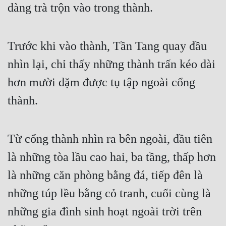
dàng trà trộn vào trong thành.
Mưu Mô
Mạt Thế
Trước khi vào thành, Tần Tang quay đầu 
Mỹ Thực
nhìn lại, chỉ thấy những thành trấn kéo dài 
Ngôn Tình
hơn mười dặm được tụ tập ngoài cổng 
thành.
Ngược
Nữ Cường
Từ cổng thành nhìn ra bên ngoài, đầu tiên 
Nữ Phụ
là những tòa lầu cao hai, ba tầng, thấp hơn 
Phong Thủy - Tâm Linh
là những căn phòng bằng đá, tiếp đên là 
Phương Tây
những túp lều bằng cỏ tranh, cuối cùng là 
Phản Phái
những gia đình sinh hoạt ngoài trời trên 
Quan Trường