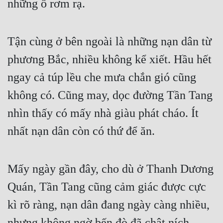
những ổ rơm rạ.
Quân Sự
Sảng Văn
Tận cùng ở bên ngoài là những nạn dân từ 
Sắc
phương Bắc, nhiều không kể xiết. Hầu hết 
Sủng
ngay cả túp lều che mưa chắn gió cũng 
không có. Cũng may, dọc đường Tần Tang 
Thanh Xuân
nhìn thấy có mấy nhà giàu phát cháo. Ít 
Tiên Hiệp
nhất nạn dân còn có thứ để ăn.
Tiểu Thuyết
Trinh Thám
Mấy ngày gần đây, cho dù ở Thanh Dương 
Triều Đấu
Quán, Tần Tang cũng cảm giác được cực 
Trùng Sinh
kì rõ ràng, nạn dân đang ngày càng nhiều, 
Trọng Sinh
nhưng không ngờ bến đò đã chật ních 