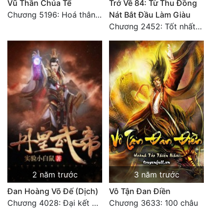
Vũ Thần Chúa Tể
Trở Về 84: Từ Thu Đồng
Chương 5196: Hoá thân hắc ám
Nát Bắt Đầu Làm Giàu
Chương 2452: Tốt nhất tất cả
2 năm trước
3 năm trước
Đan Hoàng Võ Đế (Dịch)
Vô Tận Đan Điền
Chương 4028: Đại kết cục, sau này không gặp lại (2)
Chương 3633: 100 châu