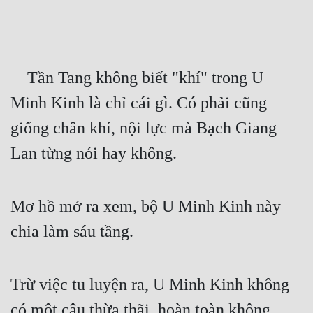
Free
Hậu Cung
    Tần Tang không biết "khí" trong U 
Truyện Convert
Minh Kinh là chỉ cái gì. Có phải cũng 
Truyện Dịch
giống chân khí, nội lực mà Bạch Giang 
Truyện Nhập Môn
Lan từng nói hay không.
Truyện ngắn
Xa Lộ Dịch
Mơ hồ mở ra xem, bộ U Minh Kinh này 
chia làm sáu tầng.
Cung Đấu
Cạnh Kỹ
Trừ việc tu luyện ra, U Minh Kinh không 
Cổ Tiên Hiệp
có một câu thừa thãi, hoàn toàn không 