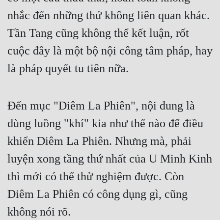
Cổ Đại
nhắc đến những thứ không liên quan khác. 
Du Hí
Tần Tang cũng không thể kết luận, rốt 
Dã Sử
cuộc đây là một bộ nội công tâm pháp, hay 
Dị Giới
là pháp quyết tu tiên nữa.
Dị Năng
Đến mục "Diêm La Phiên", nội dung là 
Gia Đấu
dùng luồng "khí" kia như thế nào để điều 
Góc Nhìn Nam
khiển Diêm La Phiên. Nhưng mà, phải 
Góc Nhìn Nữ
luyện xong tầng thứ nhất của U Minh Kinh 
Huyền Huyễn
thì mới có thể thử nghiệm được. Còn 
Huyền Nghi
Diêm La Phiên có công dụng gì, cũng 
Huyền Ảo
không nói rõ.