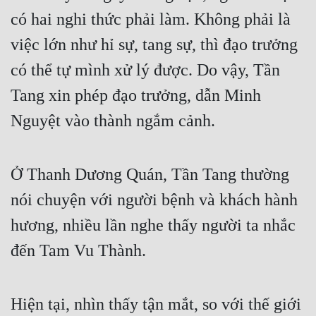
Đô Thị
có hai nghi thức phải làm. Không phải là 
Đông Phương
việc lớn như hỉ sự, tang sự, thì đạo trưởng 
Đông Phương Huyền Huyễn
có thể tự mình xử lý được. Do vậy, Tần 
Tang xin phép đạo trưởng, dẫn Minh 
Đồng Nhân
Nguyệt vào thành ngắm cảnh. 
Cẩu Đạo Trường Sinh
Ở Thanh Dương Quán, Tần Tang thường 
Ngự Thú
nói chuyện với người bệnh và khách hành 
Truyện Nam
hương, nhiều lần nghe thấy người ta nhắc 
Truyện Nữ
đến Tam Vu Thành.
Vô Địch Lưu
Xây Dựng Thế Lực
Hiện tại, nhìn thấy tận mắt, so với thế giới 
Đam Mỹ