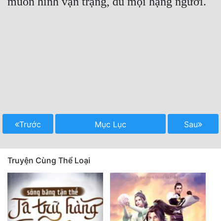
muôn hình vạn trạng, đủ mọi hạng người.

Trước
Mục Lục
Sau
Truyện Cùng Thể Loại