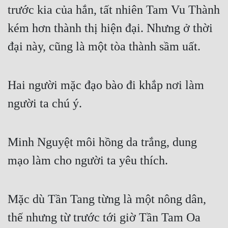
trước kia của hắn, tất nhiên Tam Vu Thành 
Đẹp
kém hơn thành thị hiện đại. Nhưng ở thời 
Đẹp Hiệp
đại này, cũng là một tòa thành sầm uất.
Tính Cách Nhân Vật :
Hai người mặc đạo bào đi khắp nơi làm 
Cơ Trí
người ta chú ý.
Sát Phạt Quyết Đoán
Vô Sỉ
Minh Nguyệt môi hồng da trắng, dung 
Điềm Đạm
mạo làm cho người ta yêu thích.
Mặc dù Tần Tang từng là một nông dân, 
thế nhưng từ trước tới giờ Tần Tam Oa 