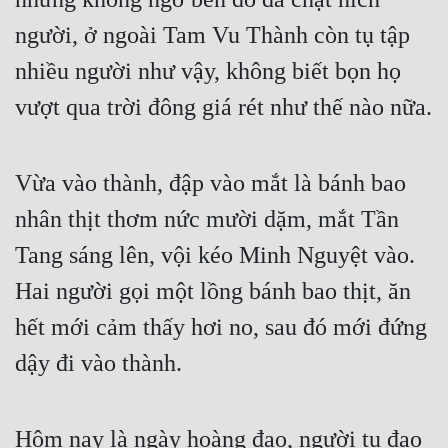
Tu Chân
người, ở ngoài Tam Vu Thành còn tụ tập 
Tu Tiên
nhiều người như vậy, không biết bọn họ 
Tội Phạm
vượt qua trời đông giá rét như thế nào nữa.	
Vô Địch
Vừa vào thành, đập vào mắt là bánh bao 
Võ Hiệp
nhân thịt thơm nức mười dặm, mắt Tần 
Võng Du
Tang sáng lên, vội kéo Minh Nguyệt vào. 
Xuyên Không
Hai người gọi một lồng bánh bao thịt, ăn 
Xuyên Nhanh
hết mới cảm thấy hơi no, sau đó mới đứng 
Xuyên Sách
dậy đi vào thành.
Xuyên Thư
Điền Văn
Hôm nay là ngày hoàng đạo, người tu đạo 