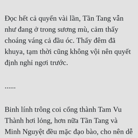
Hài Hước
Hệ Thống
Đọc hết cả quyển vài lần, Tần Tang vẫn 
Học Đường
như đang ở trong sương mù, cảm thấy 
Khoa Huyễn
choáng váng cả đầu óc. Thấy đêm đã 
khuya, tạm thời cũng không vội nên quyết 
Khoa Huyễn Không Gian
định nghỉ ngơi trước.
Kinh Dị
Kiếm Hiệp
......
Kỳ Huyễn
Kỳ Ảo
Binh lính trông coi cổng thành Tam Vu 
Linh Dị
Thành hơi lỏng, hơn nữa Tần Tang và 
Làm Giàu
Minh Nguyệt đều mặc đạo bào, cho nên dễ 
Lịch Sử