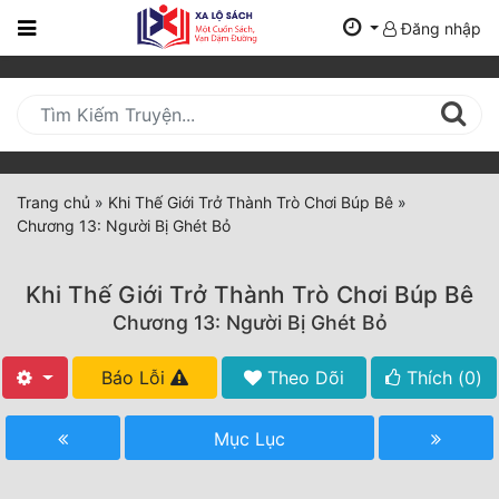
Đăng nhập
Trang
Chủ
Mới
Cập
Nhật
Trang chủ
»
Khi Thế Giới Trở Thành Trò Chơi Búp Bê
»
(current)
Chương 13: Người Bị Ghét Bỏ
BXH
Thể Loại
Khi Thế Giới Trở Thành Trò Chơi Búp Bê
Chương 13: Người Bị Ghét Bỏ
Tất Cả
Báo Lỗi
Theo Dõi
Thích (
0
)
Truyện Mới Ra
Mục Lục
Hoàn Thành