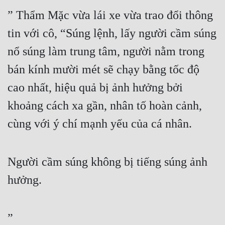
Hài Hước
” Thẩm Mặc vừa lái xe vừa trao đổi thông 
Hệ Thống
tin với cô, “Súng lệnh, lấy người cầm súng 
Học Đường
nổ súng làm trung tâm, người nằm trong 
Khoa Huyễn
bán kính mười mét sẽ chạy bằng tốc độ 
Khoa Huyễn Không Gian
cao nhất, hiệu quả bị ảnh hưởng bởi 
khoảng cách xa gần, nhân tố hoàn cảnh, 
Kinh Dị
cùng với ý chí mạnh yếu của cá nhân.
Kiếm Hiệp
Kỳ Huyễn
Người cầm súng không bị tiếng súng ảnh 
Kỳ Ảo
hưởng.
Linh Dị
Làm Giàu
”
Lịch Sử