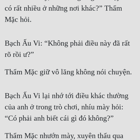
có rất nhiều ở những nơi khác?” Thẩm 
Tu Chân
Mặc hỏi.
Tu Tiên
Tội Phạm
Bạch Ấu Vi: “Không phải điều này đã rất 
Vô Địch
rõ rồi ư?”
Võ Hiệp
Võng Du
Thẩm Mặc giữ vô lăng không nói chuyện.
Xuyên Không
Bạch Ấu Vi lại nhớ tới điều khác thường 
Xuyên Nhanh
của anh ở trong trò chơi, nhíu mày hỏi: 
Xuyên Sách
“Có phải anh biết cái gì đó không?”
Xuyên Thư
Điền Văn
Thẩm Mặc nhướn mày, xuyên thấu qua 