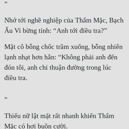
”
Đẹp
Nhớ tới nghề nghiệp của Thẩm Mặc, Bạch 
Đẹp Hiệp
Ấu Vi bừng tỉnh: “Anh tới điều tra?”
Tính Cách Nhân Vật :
Mặt cô bỗng chốc trầm xuống, bỗng nhiên 
Cơ Trí
lạnh nhạt hơn hẳn: “Không phải anh đến 
Sát Phạt Quyết Đoán
đón tôi, anh chỉ thuận đường trong lúc 
Vô Sỉ
điều tra.
Điềm Đạm
”
Thiếu nữ lật mặt rất nhanh khiến Thẩm 
Mặc có hơi buồn cười.