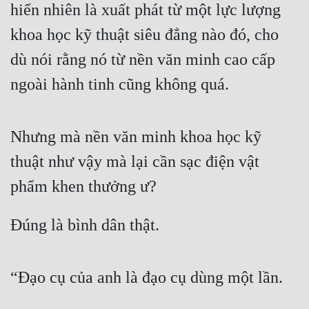
hiển nhiên là xuất phát từ một lực lượng 
Cổ Đại
khoa học kỹ thuật siêu đẳng nào đó, cho 
Du Hí
dù nói rằng nó từ nền văn minh cao cấp 
Dã Sử
ngoài hành tinh cũng không quá.
Dị Giới
Dị Năng
Nhưng mà nền văn minh khoa học kỹ 
Gia Đấu
thuật như vậy mà lại cần sạc điện vật 
Góc Nhìn Nam
phẩm khen thưởng ư?
Góc Nhìn Nữ
Đúng là bình dân thật.
Huyền Huyễn
Huyền Nghi
“Đạo cụ của anh là đạo cụ dùng một lần.
Huyền Ảo