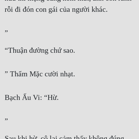
rỗi đi đón con gái của người khác.
”
“Thuận đường chứ sao.
” Thẩm Mặc cười nhạt.
Bạch Ấu Vi: “Hừ.
”
Sau khi hừ, cô lại cảm thấy không đúng.