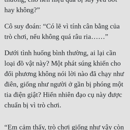
hay không?”
Quân Sự
Sảng Văn
Cô suy đoán: “Có lẽ vì tính cân bằng của 
Sắc
trò chơi, nếu không quá râu ria……”
Sủng
Dưới tình huống bình thường, ai lại cần 
Thanh Xuân
loại đồ vật này? Một phát súng khiến cho 
Tiên Hiệp
đối phương không nói lời nào đã chạy như 
Tiểu Thuyết
điên, giống như người ở gần bị phóng một 
Trinh Thám
tia điện giật? Hiển nhiên đạo cụ này được 
Triều Đấu
chuẩn bị vì trò chơi.
Trùng Sinh
Trọng Sinh
“Em cảm thấy, trò chơi giống như vậy còn 