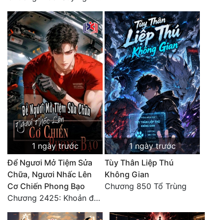
1 ngày trước
1 ngày trước
Để Ngươi Mở Tiệm Sửa
Tùy Thân Liệp Thú
Chữa, Ngươi Nhấc Lên
Không Gian
Cơ Chiến Phong Bạo
Chương 850 Tổ Trùng
Chương 2425: Khoản đầu tư của Tượng Chủ!! Nỗi nghi hoặc của Tô Bạch!