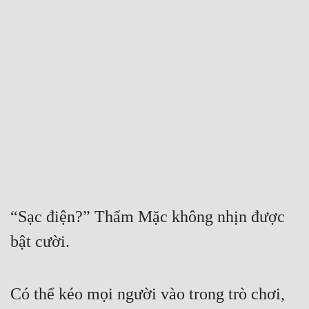
Free
Hậu Cung
Truyện Convert
Truyện Dịch
Truyện Nhập Môn
Truyện ngắn
Xa Lộ Dịch
“Sạc điện?” Thẩm Mặc không nhịn được 
Cung Đấu
bật cười.
Cạnh Kỹ
Có thể kéo mọi người vào trong trò chơi, 
Cổ Tiên Hiệp