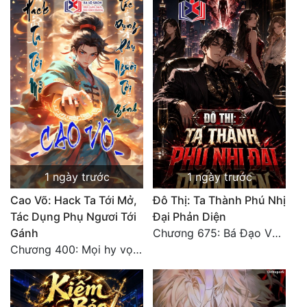
1 ngày trước
1 ngày trước
Cao Võ: Hack Ta Tới Mở,
Đô Thị: Ta Thành Phú Nhị
Tác Dụng Phụ Ngươi Tới
Đại Phản Diện
Gánh
Chương 675: Bá Đạo Vương Gia
Chương 400: Mọi hy vọng đặt trên Tô Mặc!