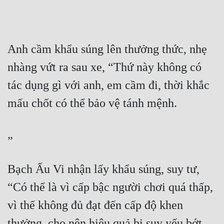
Mưu Mô
Mạt Thế
Anh cầm khẩu súng lên thưởng thức, nhẹ 
Mỹ Thực
nhàng vứt ra sau xe, “Thứ này không có 
Ngôn Tình
tác dụng gì với anh, em cầm đi, thời khắc 
Ngược
mấu chốt có thể bảo vệ tánh mệnh.
Nữ Cường
”
Nữ Phụ
Phong Thủy - Tâm Linh
Bạch Ấu Vi nhận lấy khẩu súng, suy tư, 
Phương Tây
“Có thể là vì cấp bậc người chơi quá thấp, 
Phản Phái
vì thế không đủ đạt đến cấp độ khen 
Quan Trường
thưởng, cho nên hiệu quả bị suy yếu bớt 