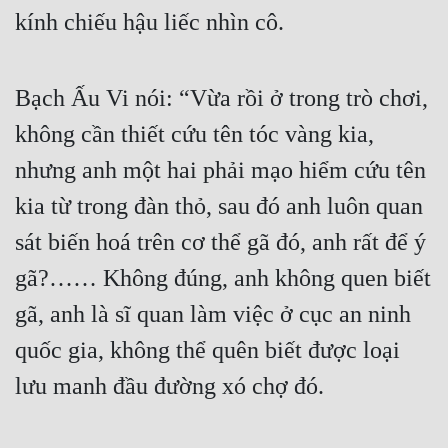
Đô Thị
kính chiếu hậu liếc nhìn cô.
Đông Phương
Bạch Ấu Vi nói: “Vừa rồi ở trong trò chơi, 
Đông Phương Huyền Huyễn
không cần thiết cứu tên tóc vàng kia, 
Đồng Nhân
nhưng anh một hai phải mạo hiểm cứu tên 
kia từ trong đàn thỏ, sau đó anh luôn quan 
Cẩu Đạo Trường Sinh
sát biến hoá trên cơ thể gã đó, anh rất để ý 
Ngự Thú
gã?…… Không đúng, anh không quen biết 
Truyện Nam
gã, anh là sĩ quan làm việc ở cục an ninh 
Truyện Nữ
quốc gia, không thể quên biết được loại 
Vô Địch Lưu
lưu manh đầu đường xó chợ đó.
Xây Dựng Thế Lực
Đam Mỹ