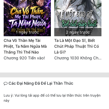
1 ngày trước
2 ngày trước
Cha Võ Thần Mẹ Tài
Ta Là Một Đạo Sĩ, Biết
Phiệt, Ta Nằm Ngửa Mà
Chút Pháp Thuật Thì Có
Thắng Thì Thế Nào
Là Gì?
Chương 920 Tiến vào!
Chương 1030 Không Chi Hoàng Nguyên Đại Hư
Các Đại Năng Đã Để Lại Thần Thức
Lưu ý: Vui lòng tải app để có thể lưu lại thần thức trên truyện
này