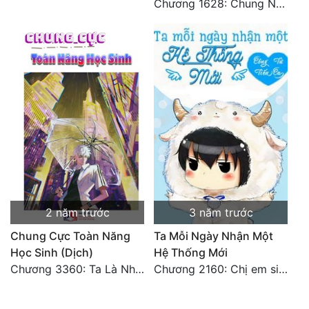
Chương 1628: Chung Nguyên Chí Cao (2)
2 năm trước
3 năm trước
Chung Cực Toàn Năng
Ta Mỗi Ngày Nhận Một
Học Sinh (Dịch)
Hệ Thống Mới
Chương 3360: Ta Là Nhân Hoàng (2) (Đại Kết Cục)
Chương 2160: Chị em sinh đôi