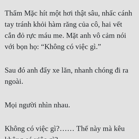
Hài Hước
Thẩm Mặc hít một hơi thật sâu, nhấc cánh 
Hệ Thống
tay tránh khỏi hàm răng của cô, hai vết 
Học Đường
cắn đỏ rực máu me. Mặt anh vô cảm nói 
Khoa Huyễn
với bọn họ: “Không có việc gì.”
Khoa Huyễn Không Gian
Kinh Dị
Sau đó anh đẩy xe lăn, nhanh chóng đi ra 
Kiếm Hiệp
ngoài.
Kỳ Huyễn
Kỳ Ảo
Mọi người nhìn nhau.
Linh Dị
Làm Giàu
Không có việc gì?…… Thế này mà kêu 
Lịch Sử