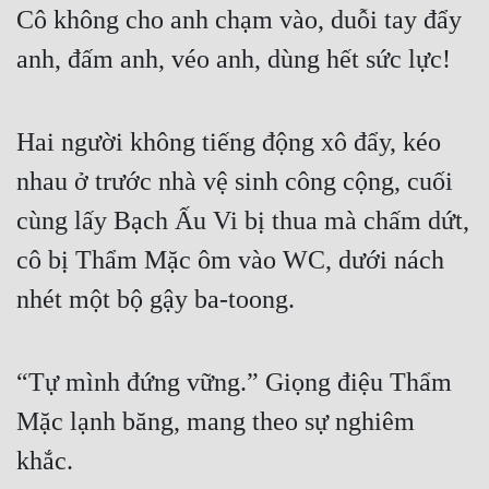
Cô không cho anh chạm vào, duỗi tay đẩy 
Quân Sự
anh, đấm anh, véo anh, dùng hết sức lực!
Sảng Văn
Sắc
Hai người không tiếng động xô đẩy, kéo 
Sủng
nhau ở trước nhà vệ sinh công cộng, cuối 
Thanh Xuân
cùng lấy Bạch Ấu Vi bị thua mà chấm dứt, 
Tiên Hiệp
cô bị Thẩm Mặc ôm vào WC, dưới nách 
nhét một bộ gậy ba-toong.
Tiểu Thuyết
Trinh Thám
“Tự mình đứng vững.” Giọng điệu Thẩm 
Triều Đấu
Mặc lạnh băng, mang theo sự nghiêm 
Trùng Sinh
khắc.
Trọng Sinh