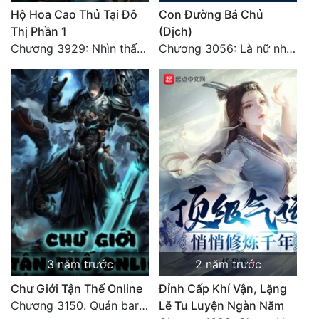
Hộ Hoa Cao Thủ Tại Đô
Con Đường Bá Chủ
Thị Phần 1
(Dịch)
Chương 3929: Nhìn thấy bổn tiên, tại sao không bái?
Chương 3056: Là nữ nhân
3 năm trước
2 năm trước
Chư Giới Tận Thế Online
Đỉnh Cấp Khí Vận, Lặng
Chương 3150. Quán bar Huyết Hải. Hết
Lẽ Tu Luyện Ngàn Năm