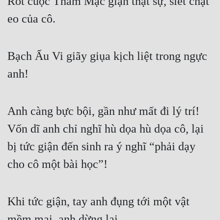
Rốt cuộc Thẩm Mặc giận thật sự, siết chặt 
eo của cô.
Đẹp
Đẹp Hiệp
Bạch Ấu Vi giãy giụa kịch liệt trong ngực 
Tính Cách Nhân Vật :
anh!
Cơ Trí
Sát Phạt Quyết Đoán
Anh càng bực bội, gần như mất đi lý trí! 
Vô Sỉ
Vốn dĩ anh chỉ nghĩ hù dọa hù dọa cô, lại 
Điềm Đạm
bị tức giận đến sinh ra ý nghĩ “phải dạy 
cho cô một bài học”!
Khi tức giận, tay anh đụng tới một vật 
mềm mại, anh dừng lại.