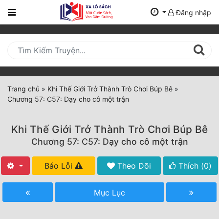
Đăng nhập
Trang
Chủ
Mới
Cập
Nhật
Trang chủ
»
Khi Thế Giới Trở Thành Trò Chơi Búp Bê
»
(current)
Chương 57: C57: Dạy cho cô một trận
BXH
Thể Loại
Khi Thế Giới Trở Thành Trò Chơi Búp Bê
Chương 57: C57: Dạy cho cô một trận
Tất Cả
Báo Lỗi
Theo Dõi
Thích (
0
)
Truyện Mới Ra
Mục Lục
Hoàn Thành