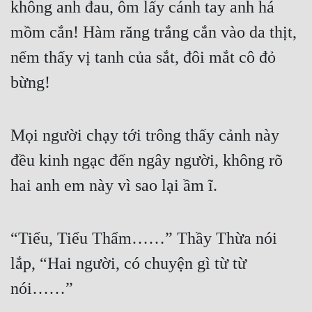
không anh đau, ôm lấy cánh tay anh há 
Cổ Đại
mồm cắn! Hàm răng trắng cắn vào da thịt, 
Du Hí
nếm thấy vị tanh của sắt, đôi mắt cô đỏ 
Dã Sử
bừng!
Dị Giới
Dị Năng
Mọi người chạy tới trông thấy cảnh này 
Gia Đấu
đều kinh ngạc đến ngây người, không rõ 
Góc Nhìn Nam
hai anh em này vì sao lại ầm ĩ.
Góc Nhìn Nữ
Huyền Huyễn
“Tiểu, Tiểu Thẩm……” Thầy Thừa nói 
lắp, “Hai người, có chuyện gì từ từ 
Huyền Nghi
nói……”
Huyền Ảo