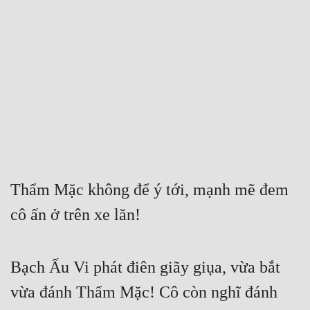
Free
Hậu Cung
Truyện Convert
Truyện Dịch
Truyện Nhập Môn
Truyện ngắn
Xa Lộ Dịch
Thẩm Mặc không để ý tới, mạnh mẽ đem 
cô ấn ở trên xe lăn!
Cung Đấu
Bạch Ấu Vi phát điên giãy giụa, vừa bắt 
Cạnh Kỹ
vừa đánh Thẩm Mặc! Cô còn nghĩ đánh 
Cổ Tiên Hiệp