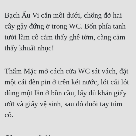
Tu Chân
Bạch Ấu Vi cắn môi dưới, chống đỡ hai 
Tu Tiên
cây gậy đứng ở trong WC. Bốn phía tanh 
Tội Phạm
tưởi làm cô cảm thấy ghê tởm, càng cảm 
Vô Địch
thấy khuất nhục!
Võ Hiệp
Võng Du
Thẩm Mặc mở cách cửa WC sát vách, đặt 
Xuyên Không
một cái đèn pin ở trên két nước, lót cái lót 
dùng một lần ở bồn cầu, lấy đủ khăn giấy 
Xuyên Nhanh
ướt và giấy vệ sinh, sau đó duỗi tay túm 
Xuyên Sách
cô.
Xuyên Thư
Điền Văn