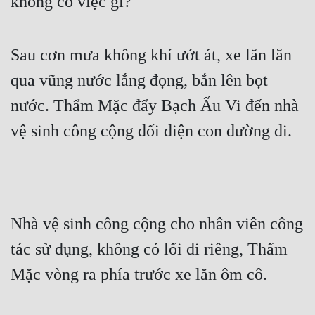
không có việc gì?
Mưu Mô
Sau cơn mưa không khí ướt át, xe lăn lăn 
Mạt Thế
qua vũng nước lắng đọng, bắn lên bọt 
Mỹ Thực
nước. Thẩm Mặc đẩy Bạch Ấu Vi đến nhà 
Ngôn Tình
vệ sinh công cộng đối diện con đường đi.
Ngược
Nữ Cường
Nữ Phụ
Nhà vệ sinh công cộng cho nhân viên công 
Phong Thủy - Tâm Linh
tác sử dụng, không có lối đi riêng, Thẩm 
Phương Tây
Mặc vòng ra phía trước xe lăn ôm cô.
Phản Phái
Quan Trường