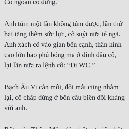
Cô ngoan cố đứng.
Đô Thị
Đông Phương
Anh túm một lần không túm được, lần thứ 
Đông Phương Huyền Huyễn
hai tăng thêm sức lực, cô suýt nữa té ngã. 
Đồng Nhân
Anh xách cô vào gian bên cạnh, thân hình 
cao lớn bao phủ bóng ma ở đỉnh đầu cô, 
Cẩu Đạo Trường Sinh
lại lần nữa ra lệnh cô: “Đi WC.”
Ngự Thú
Truyện Nam
Bạch Ấu Vi cắn môi, đôi mắt cũng nhắm 
Truyện Nữ
lại, cố chấp đứng ở bồn cầu biên đối kháng 
Vô Địch Lưu
với anh.
Xây Dựng Thế Lực
Đam Mỹ