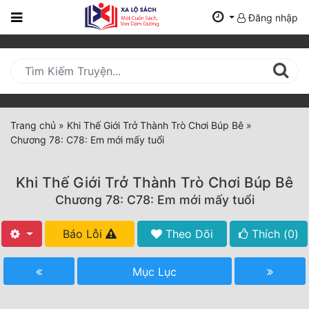
Đăng nhập
Trang
Chủ
Mới
Cập
Nhật
Trang chủ
»
Khi Thế Giới Trở Thành Trò Chơi Búp Bê
»
(current)
Chương 78: C78: Em mới mấy tuổi
BXH
Thể Loại
Khi Thế Giới Trở Thành Trò Chơi Búp Bê
Chương 78: C78: Em mới mấy tuổi
Tất Cả
Báo Lỗi
Theo Dõi
Thích (
0
)
Truyện Mới Ra
Mục Lục
Hoàn Thành