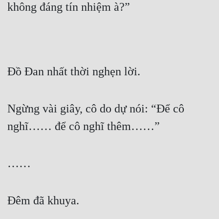
không đáng tín nhiệm à?”
Tu Chân
Tu Tiên
Tội Phạm
Đồ Đan nhất thời nghẹn lời.
Vô Địch
Võ Hiệp
Ngừng vài giây, cô do dự nói: “Để cô 
Võng Du
nghĩ…… để cô nghĩ thêm……”
Xuyên Không
Xuyên Nhanh
……
Xuyên Sách
Xuyên Thư
Đêm đã khuya.
Điền Văn