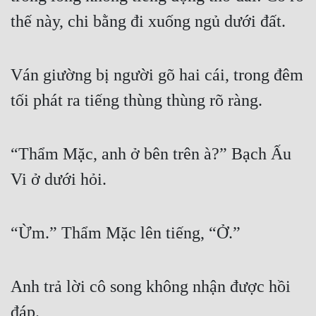
thế này, chi bằng đi xuống ngủ dưới đất.
Đẹp
Đẹp Hiệp
Ván giường bị người gõ hai cái, trong đêm 
Tính Cách Nhân Vật :
tối phát ra tiếng thùng thùng rõ ràng.
Cơ Trí
Sát Phạt Quyết Đoán
“Thẩm Mặc, anh ở bên trên à?” Bạch Ấu 
Vi ở dưới hỏi.
Vô Sỉ
Điềm Đạm
“Ừm.” Thẩm Mặc lên tiếng, “Ở.”
Anh trả lời cô song không nhận được hồi 
đáp.