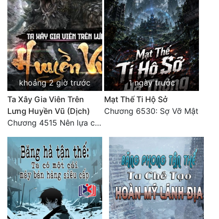
khoảng 2 giờ trước
1 ngày trước
Ta Xây Gia Viên Trên
Mạt Thế Ti Hộ Sở
Lưng Huyền Vũ (Dịch)
Chương 6530: Sợ Vỡ Mật
Chương 4515 Nên lựa chọn như thế nào?