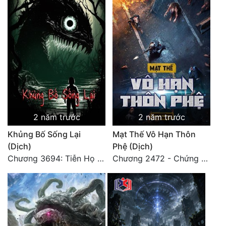
2 năm trước
2 năm trước
Khủng Bố Sống Lại
Mạt Thế Vô Hạn Thôn
(Dịch)
Phệ (Dịch)
Chương 3694: Tiễn Họ Đoạn Đường Cuối - Hoàn
Chương 2472 - Chứng đạo vĩnh hằng! (Đại kết cục) (4)