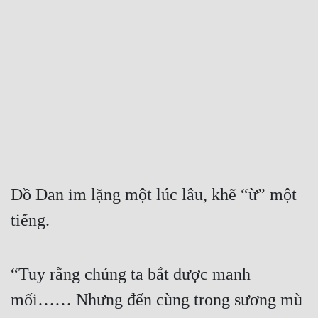
Free
Hậu Cung
Truyện Convert
Truyện Dịch
Truyện Nhập Môn
Truyện ngắn
Xa Lộ Dịch
Đồ Đan im lặng một lúc lâu, khẽ “ừ” một 
tiếng.
Cung Đấu
“Tuy rằng chúng ta bắt được manh 
Cạnh Kỹ
mối…… Nhưng đến cùng trong sương mù 
Cổ Tiên Hiệp