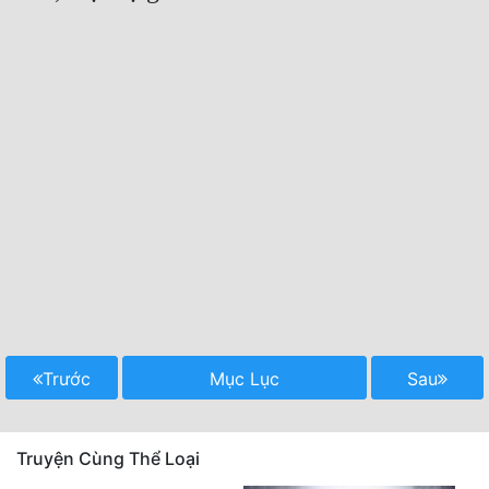
Trước
Mục Lục
Sau
Truyện Cùng Thể Loại