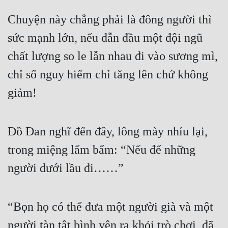
Hài Hước
Chuyện này chẳng phải là đông người thì 
Hệ Thống
sức mạnh lớn, nếu dẫn đầu một đội ngũ 
Học Đường
chất lượng so le lẫn nhau đi vào sương mì, 
Khoa Huyễn
chỉ số nguy hiểm chỉ tăng lên chứ không 
Khoa Huyễn Không Gian
giảm!
Kinh Dị
Kiếm Hiệp
Đồ Đan nghĩ đến đây, lông mày nhíu lại, 
Kỳ Huyễn
trong miệng lẩm bẩm: “Nếu để những 
người dưới lầu đi……”
Kỳ Ảo
Linh Dị
“Bọn họ có thể đưa một người già và một 
Làm Giàu
người tàn tật bình yên ra khỏi trò chơi, đã 
Lịch Sử