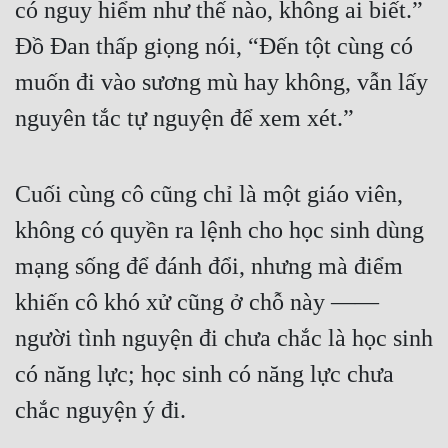
có nguy hiểm như thế nào, không ai biết.” 
Cổ Đại
Đồ Đan thấp giọng nói, “Đến tột cùng có 
Du Hí
muốn đi vào sương mù hay không, vẫn lấy 
Dã Sử
nguyên tắc tự nguyện để xem xét.”
Dị Giới
Dị Năng
Cuối cùng cô cũng chỉ là một giáo viên, 
Gia Đấu
không có quyền ra lệnh cho học sinh dùng 
Góc Nhìn Nam
mạng sống để đánh đổi, nhưng mà điểm 
Góc Nhìn Nữ
khiến cô khó xử cũng ở chỗ này ——
người tình nguyện đi chưa chắc là học sinh 
Huyền Huyễn
có năng lực; học sinh có năng lực chưa 
Huyền Nghi
chắc nguyện ý đi.
Huyền Ảo