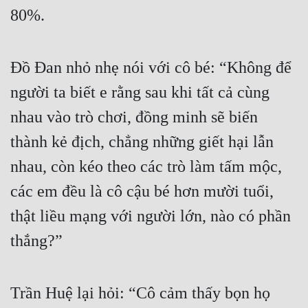
80%.
Quân Sự
Sảng Văn
Đồ Đan nhỏ nhẹ nói với cô bé: “Không để 
Sắc
người ta biết e rằng sau khi tất cả cùng 
Sủng
nhau vào trò chơi, đồng minh sẽ biến 
Thanh Xuân
thành kẻ địch, chẳng những giết hại lẫn 
Tiên Hiệp
nhau, còn kéo theo các trò làm tấm mộc, 
Tiểu Thuyết
các em đều là cô cậu bé hơn mười tuổi, 
thật liều mạng với người lớn, nào có phần 
Trinh Thám
thắng?”
Triều Đấu
Trùng Sinh
Trần Huệ lại hỏi: “Cô cảm thấy bọn họ 
Trọng Sinh