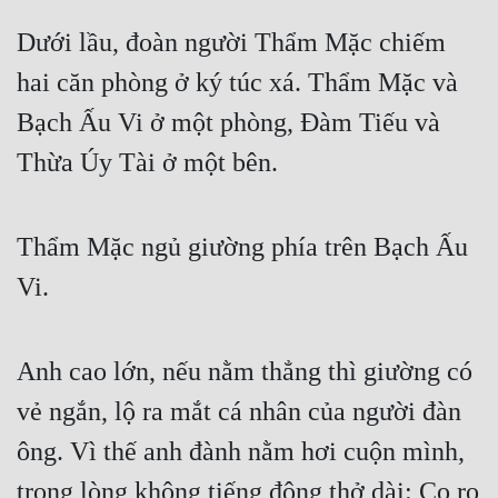
Đô Thị
Dưới lầu, đoàn người Thẩm Mặc chiếm 
Đông Phương
hai căn phòng ở ký túc xá. Thẩm Mặc và 
Đông Phương Huyền Huyễn
Bạch Ấu Vi ở một phòng, Đàm Tiếu và 
Đồng Nhân
Thừa Úy Tài ở một bên.
Cẩu Đạo Trường Sinh
Thẩm Mặc ngủ giường phía trên Bạch Ấu 
Ngự Thú
Vi.
Truyện Nam
Truyện Nữ
Anh cao lớn, nếu nằm thẳng thì giường có 
vẻ ngắn, lộ ra mắt cá nhân của người đàn 
Vô Địch Lưu
ông. Vì thế anh đành nằm hơi cuộn mình, 
Xây Dựng Thế Lực
trong lòng không tiếng động thở dài: Co ro 
Đam Mỹ