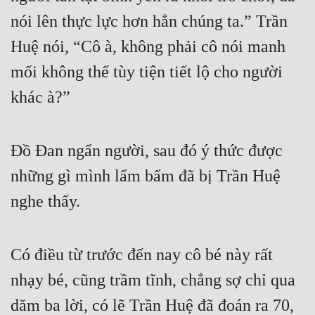
nói lên thực lực hơn hẳn chúng ta.” Trần 
Mưu Mô
Huệ nói, “Cô à, không phải cô nói manh 
Mạt Thế
mối không thể tùy tiện tiết lộ cho người 
Mỹ Thực
khác à?”
Ngôn Tình
Ngược
Đồ Đan ngẩn người, sau đó ý thức được 
Nữ Cường
những gì mình lẩm bẩm đã bị Trần Huệ 
Nữ Phụ
nghe thấy.
Phong Thủy - Tâm Linh
Có điều từ trước đến nay cô bé này rất 
Phương Tây
nhạy bé, cũng trầm tĩnh, chẳng sợ chỉ qua 
Phản Phái
dăm ba lời, có lẽ Trần Huệ đã đoán ra 70, 
Quan Trường