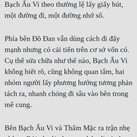
Bạch Ấu Vi theo thường lệ lấy giấy bút, 
Cổ Đại
một đường đi, một đường nhớ số.
Du Hí
Dã Sử
Phía bên Đồ Đan vẫn dùng cách đi đẩy 
Dị Giới
mạnh nhưng có cải tiến trên cơ sở vốn có. 
Dị Năng
Cụ thể sửa chữa như thế nào, Bạch Ấu Vi 
Gia Đấu
không biết rõ, cũng không quan tâm, hai 
Góc Nhìn Nam
nhóm người lấy phương hướng tương phản 
Góc Nhìn Nữ
tách ra, nhanh chóng đi sâu vào bên trong 
Huyền Huyễn
mê cung.
Huyền Nghi
Bên Bạch Ấu Vi và Thẩm Mặc ra trận nhẹ 
Huyền Ảo