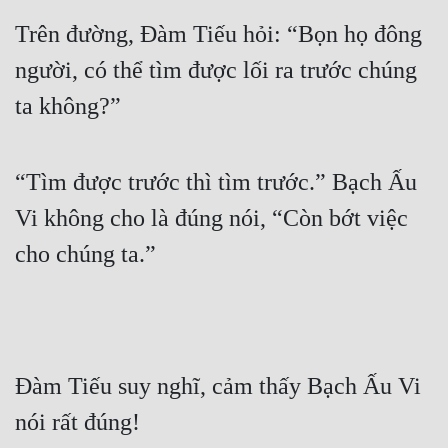
Trên đường, Đàm Tiếu hỏi: “Bọn họ đông 
Mưu Mô
người, có thể tìm được lối ra trước chúng 
Mạt Thế
ta không?”
Mỹ Thực
Ngôn Tình
“Tìm được trước thì tìm trước.” Bạch Ấu 
Ngược
Vi không cho là đúng nói, “Còn bớt việc 
Nữ Cường
cho chúng ta.”
Nữ Phụ
Phong Thủy - Tâm Linh
Phương Tây
Đàm Tiếu suy nghĩ, cảm thấy Bạch Ấu Vi 
Phản Phái
nói rất đúng!
Quan Trường