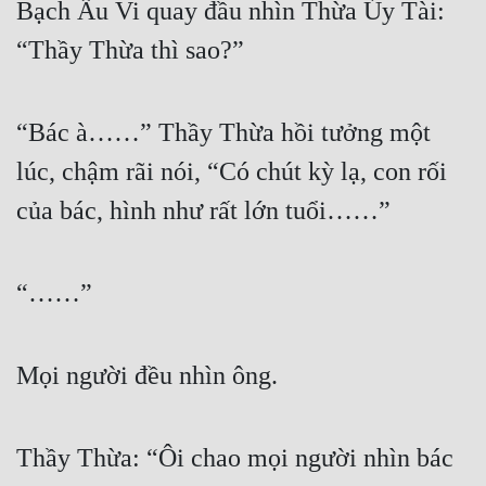
Bạch Ấu Vi quay đầu nhìn Thừa Úy Tài: 
Tu Chân
“Thầy Thừa thì sao?”
Tu Tiên
Tội Phạm
“Bác à……” Thầy Thừa hồi tưởng một 
Vô Địch
lúc, chậm rãi nói, “Có chút kỳ lạ, con rối 
Võ Hiệp
của bác, hình như rất lớn tuổi……”
Võng Du
Xuyên Không
“……”
Xuyên Nhanh
Mọi người đều nhìn ông.
Xuyên Sách
Xuyên Thư
Thầy Thừa: “Ôi chao mọi người nhìn bác 
Điền Văn