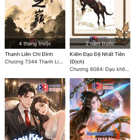
4 tháng trước
2 năm trước
Thanh Liên Chi Đỉnh
Kiếm Đạo Đệ Nhất Tiên
Chương 7344 Thanh Liên đỉnh (Đại kết cục) (2) HẾT.
(Dịch)
Chương 8084: Đạo không bờ bến (Đại kết cục) (10)