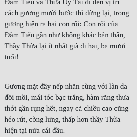
Đàm Tiếu và Thừa Úy Tài đi đến vị trí 
cách gương mười bước thì dừng lại, trong 
Đẹp
gương hiện ra hai con rối: Con rối của 
Đẹp Hiệp
Đàm Tiếu gần như không khác bản thân, 
Tính Cách Nhân Vật :
Thầy Thừa lại ít nhất già đi hai, ba mươi 
Cơ Trí
tuổi!
Sát Phạt Quyết Đoán
Vô Sỉ
Gương mặt đầy nếp nhăn cùng với làn da 
Điềm Đạm
đồi mồi, mái tóc bạc trắng, hàm răng thưa 
thớt gần rụng hết, ngay cả chiều cao cũng 
héo rút, còng lưng, thấp hơn thầy Thừa 
hiện tại nửa cái đầu.