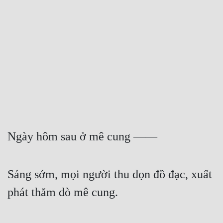
Free
Hậu Cung
Truyện Convert
Truyện Dịch
Truyện Nhập Môn
Truyện ngắn
Xa Lộ Dịch
Ngày hôm sau ở mê cung ——
Cung Đấu
Sáng sớm, mọi người thu dọn đồ đạc, xuất 
phát thăm dò mê cung.
Cạnh Kỹ
Cổ Tiên Hiệp