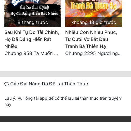
8 tháng trước
khoảng 18 giờ trước
Sau Khi Tự Do Tài Chính,
Nhiều Con Nhiều Phúc,
Họ Đã Dâng Hiến Rất
Từ Cưới Vợ Bắt Đầu
Nhiều
Tranh Bá Thiên Hạ
Chương 958 Ta Muốn Cùng Các Cô Vĩnh Viễn Ở Bên Nhau (2) Hết
Chương 2295 Ngươi nghĩ chuyện Đại Viêm tiên triều làm có thể giấu được thiên hạ sao?
Các Đại Năng Đã Để Lại Thần Thức
Lưu ý: Vui lòng tải app để có thể lưu lại thần thức trên truyện
này