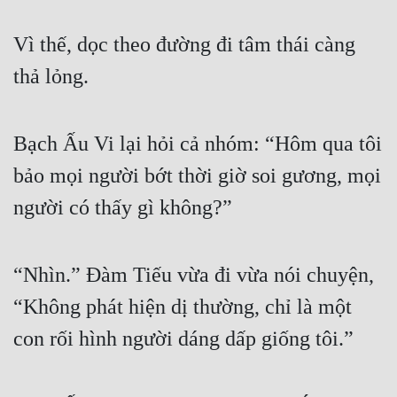
Quân Sự
Vì thế, dọc theo đường đi tâm thái càng 
Sảng Văn
thả lỏng.
Sắc
Sủng
Bạch Ấu Vi lại hỏi cả nhóm: “Hôm qua tôi 
Thanh Xuân
bảo mọi người bớt thời giờ soi gương, mọi 
người có thấy gì không?”
Tiên Hiệp
Tiểu Thuyết
“Nhìn.” Đàm Tiếu vừa đi vừa nói chuyện, 
Trinh Thám
“Không phát hiện dị thường, chỉ là một 
Triều Đấu
con rối hình người dáng dấp giống tôi.”
Trùng Sinh
Trọng Sinh