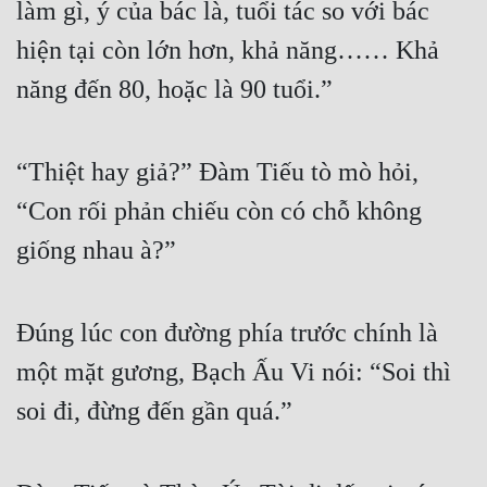
làm gì, ý của bác là, tuổi tác so với bác 
Đô Thị
hiện tại còn lớn hơn, khả năng…… Khả 
Đông Phương
năng đến 80, hoặc là 90 tuổi.”
Đông Phương Huyền Huyễn
Đồng Nhân
“Thiệt hay giả?” Đàm Tiếu tò mò hỏi, 
“Con rối phản chiếu còn có chỗ không 
Cẩu Đạo Trường Sinh
giống nhau à?”
Ngự Thú
Truyện Nam
Đúng lúc con đường phía trước chính là 
Truyện Nữ
một mặt gương, Bạch Ấu Vi nói: “Soi thì 
Vô Địch Lưu
soi đi, đừng đến gần quá.”
Xây Dựng Thế Lực
Đam Mỹ