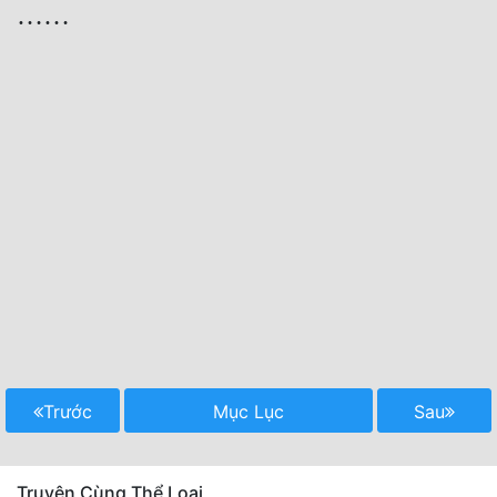
…… 
Trước
Mục Lục
Sau
Truyện Cùng Thể Loại