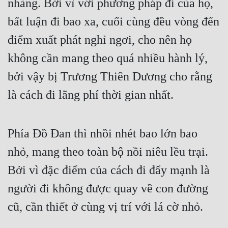
nhàng. Bởi vì với phương pháp đi của họ, 
Hài Hước
bất luận đi bao xa, cuối cùng đều vòng đến 
Hệ Thống
điểm xuất phát nghỉ ngơi, cho nên họ 
Học Đường
không cần mang theo quá nhiều hành lý, 
Khoa Huyễn
bởi vậy bị Trương Thiên Dương cho rằng 
Khoa Huyễn Không Gian
là cách đi lãng phí thời gian nhất.
Kinh Dị
Kiếm Hiệp
Phía Đồ Đan thì nhồi nhét bao lớn bao 
Kỳ Huyễn
nhỏ, mang theo toàn bộ nồi niêu lều trại. 
Kỳ Ảo
Bởi vì đặc điểm của cách đi đẩy mạnh là 
người đi không được quay về con đường 
Linh Dị
cũ, cần thiết ở cùng vị trí với lá cờ nhỏ.
Làm Giàu
Lịch Sử