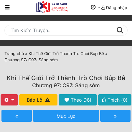
Đăng nhập
Trang
Chủ
Mới
Cập
Nhật
Trang chủ
»
Khi Thế Giới Trở Thành Trò Chơi Búp Bê
»
(current)
Chương 97: C97: Sáng sớm
BXH
Thể Loại
Khi Thế Giới Trở Thành Trò Chơi Búp Bê
Chương 97: C97: Sáng sớm
Tất Cả
Báo Lỗi
Theo Dõi
Thích (
0
)
Truyện Mới Ra
Mục Lục
Hoàn Thành