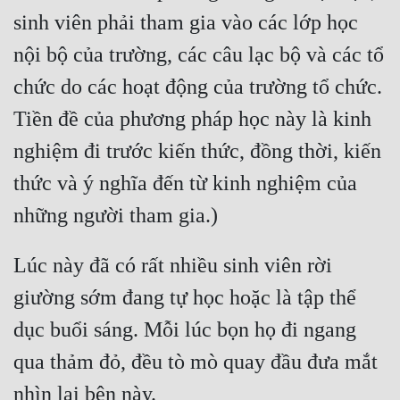
Đô Thị
sinh viên phải tham gia vào các lớp học 
Đông Phương
nội bộ của trường, các câu lạc bộ và các tổ 
chức do các hoạt động của trường tổ chức. 
Đông Phương Huyền Huyễn
Tiền đề của phương pháp học này là kinh 
Đồng Nhân
nghiệm đi trước kiến ​​thức, đồng thời, kiến ​​
thức và ý nghĩa đến từ kinh nghiệm của 
Cẩu Đạo Trường Sinh
những người tham gia.)
Ngự Thú
Truyện Nam
Lúc này đã có rất nhiều sinh viên rời 
Truyện Nữ
giường sớm đang tự học hoặc là tập thể 
dục buổi sáng. Mỗi lúc bọn họ đi ngang 
Vô Địch Lưu
qua thảm đỏ, đều tò mò quay đầu đưa mắt 
Xây Dựng Thế Lực
nhìn lại bên này.
Đam Mỹ