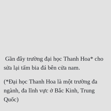
Free
Hậu Cung
Truyện Convert
Truyện Dịch
Truyện Nhập Môn
Truyện ngắn
 Gần đây trường đại học Thanh Hoa* cho 
sửa lại tấm bia đá bên cửa nam.
Xa Lộ Dịch
(*Đại học Thanh Hoa là một trường đa 
Cung Đấu
ngành, đa lĩnh vực ở Bắc Kinh, Trung 
Cạnh Kỹ
Quốc)
Cổ Tiên Hiệp