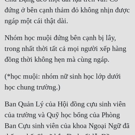
Hài Hước
đứng ở bên cạnh thảm đỏ không nhịn được 
Hệ Thống
ngáp một cái thật dài.
Học Đường
Nhóm học muội đứng bên cạnh bị lây, 
Khoa Huyễn
trong nhất thời tất cả mọi người xếp hàng 
Khoa Huyễn Không Gian
đồng thời không hẹn mà cùng ngáp.
Kinh Dị
Kiếm Hiệp
(*học muội: nhóm nữ sinh học lớp dưới 
học chung trường.)
Kỳ Huyễn
Kỳ Ảo
Ban Quản Lý của Hội đồng cựu sinh viên 
Linh Dị
của trường và Quỹ học bổng của Phòng 
Làm Giàu
Ban Cựu sinh viên của khoa Ngoại Ngữ đã 
Lịch Sử