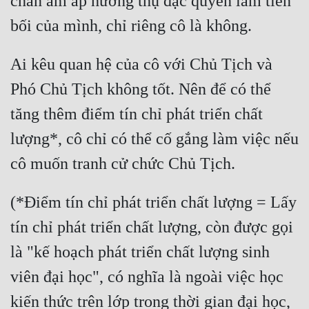
chăn ấm áp hưởng thụ đặc quyền làm tiền 
Tu Chân
bối của mình, chỉ riêng cô là không.
Tu Tiên
Ai kêu quan hệ của cô với Chủ Tịch và 
Tội Phạm
Phó Chủ Tịch không tốt. Nên để có thể 
Vô Địch
tăng thêm điểm tín chỉ phát triển chất 
Võ Hiệp
lượng*, cô chỉ có thể cố gắng làm việc nếu 
Võng Du
cô muốn tranh cử chức Chủ Tịch.
Xuyên Không
(*Điểm tín chỉ phát triển chất lượng = Lấy 
Xuyên Nhanh
tín chỉ phát triển chất lượng, còn được gọi 
Xuyên Sách
là "kế hoạch phát triển chất lượng sinh 
Xuyên Thư
viên đại học", có nghĩa là ngoài việc học 
Điền Văn
kiến ​​thức trên lớp trong thời gian đại học, 