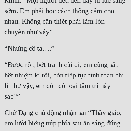
Minh: “Mọi người đều đến đây từ lúc sáng 
sớm. Em phải học cách thông cảm cho 
nhau. Không cần thiết phải làm lớn 
chuyện như vậy”
“Nhưng cô ta….”
“Được rồi, bớt tranh cãi đi, em cũng sắp 
hết nhiệm kì rồi, còn tiếp tục tính toán chi 
li như vậy, em còn có loại tâm trí này 
sao?”
Chử Dạng chủ động nhận sai “Thầy giáo, 
em lười biếng núp phía sau ăn sáng đúng 