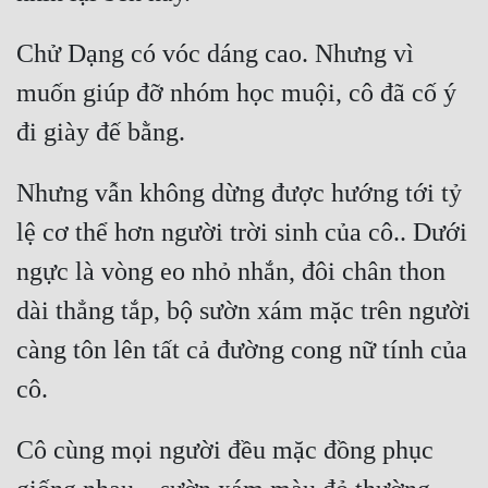
Đẹp
Chử Dạng có vóc dáng cao. Nhưng vì 
Đẹp Hiệp
muốn giúp đỡ nhóm học muội, cô đã cố ý 
đi giày đế bằng.
Tính Cách Nhân Vật :
Nhưng vẫn không dừng được hướng tới tỷ 
Cơ Trí
lệ cơ thể hơn người trời sinh của cô.. Dưới 
Sát Phạt Quyết Đoán
ngực là vòng eo nhỏ nhắn, đôi chân thon 
Vô Sỉ
dài thẳng tắp, bộ sườn xám mặc trên người 
Điềm Đạm
càng tôn lên tất cả đường cong nữ tính của 
cô. 
Cô cùng mọi người đều mặc đồng phục 