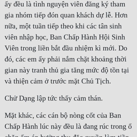
ấy đều là tình nguyện viên đăng ký tham 
Quân Sự
gia nhóm tiếp đón quan khách dự lễ. Hơn 
Sảng Văn
nữa, một tuần tiếp theo khi các tân sinh 
Sắc
viên nhập học, Ban Chấp Hành Hội Sinh 
Sủng
Viên trong liền bắt đầu nhiệm kì mới. Do 
đó, các em ấy phải nắm chặt khoảng thời 
Thanh Xuân
gian này tranh thủ gia tăng mức độ tồn tại 
Tiên Hiệp
và thiện cảm ở trước mặt Chủ Tịch.
Tiểu Thuyết
Trinh Thám
Chử Dạng lập tức thấy cảm thán.
Triều Đấu
Mặt khác, các cán bộ nòng cốt của Ban 
Trùng Sinh
Chấp Hành lúc này đều là đang rúc trong ổ 
Trọng Sinh