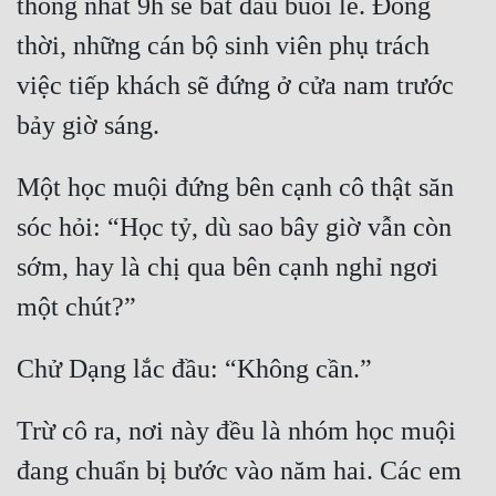
thống nhất 9h sẽ bắt đầu buổi lễ. Đồng 
thời, những cán bộ sinh viên phụ trách 
Mưu Mô
việc tiếp khách sẽ đứng ở cửa nam trước 
Mạt Thế
bảy giờ sáng. 
Mỹ Thực
Ngôn Tình
Một học muội đứng bên cạnh cô thật săn 
Ngược
sóc hỏi: “Học tỷ, dù sao bây giờ vẫn còn 
sớm, hay là chị qua bên cạnh nghỉ ngơi 
Nữ Cường
một chút?”
Nữ Phụ
Phong Thủy - Tâm Linh
Chử Dạng lắc đầu: “Không cần.”
Phương Tây
Trừ cô ra, nơi này đều là nhóm học muội 
Phản Phái
đang chuẩn bị bước vào năm hai. Các em 
Quan Trường