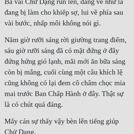
Bả vai Chử Dạng run lên, dáng vẻ như là 
đang bị làm cho khiếp sợ, lui về phía sau 
vài bước, nhấp môi không nói gì.
Năm giờ rưỡi sáng rời giường trang điểm, 
sáu giờ rưỡi sáng đã có mặt đứng ở đây 
đứng hứng gió lạnh, mãi mới ăn bữa sáng 
còn bị mắng, cuối cùng một câu khích lệ 
cũng không có lại đem cô châm chọc mỉa 
mai trước Ban Chấp Hành ở đây. Thật sự 
là có chút quá đáng.
Mấy cán sự thấy vậy bèn lên tiếng giúp 
Chử Dạng.