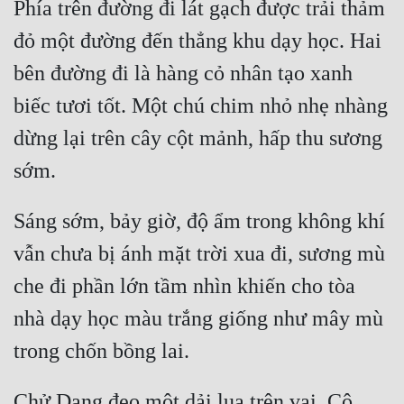
Phía trên đường đi lát gạch được trải thảm 
Cổ Đại
đỏ một đường đến thẳng khu dạy học. Hai 
Du Hí
bên đường đi là hàng cỏ nhân tạo xanh 
Dã Sử
biếc tươi tốt. Một chú chim nhỏ nhẹ nhàng 
Dị Giới
dừng lại trên cây cột mảnh, hấp thu sương 
Dị Năng
sớm.
Gia Đấu
Sáng sớm, bảy giờ, độ ẩm trong không khí 
Góc Nhìn Nam
vẫn chưa bị ánh mặt trời xua đi, sương mù 
Góc Nhìn Nữ
che đi phần lớn tầm nhìn khiến cho tòa 
Huyền Huyễn
nhà dạy học màu trắng giống như mây mù 
Huyền Nghi
trong chốn bồng lai.
Huyền Ảo
Chử Dạng đeo một dải lụa trên vai. Cô 