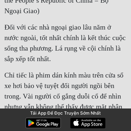
the People’s Republic of China = Bộ 
Ngoại Giao)
Đối với các nhà ngoại giao lâu năm ở 
nước ngoài, tốt nhất chính là kết thúc cuộc 
sống tha phương. Lá rụng về cội chính là 
sắp xếp tốt nhất.
Chỉ tiếc là phim dán kính màu trên cửa sổ 
xe hơi bảo vệ tuyệt đối người ngồi bên 
trong. Vài người cố gắng duỗi cổ để nhìn 
nhưng vẫn không thể thấy được mặt nhân 
Tải App Để Đọc Truyện Sớm Nhất
vật bên trong xe hơi.