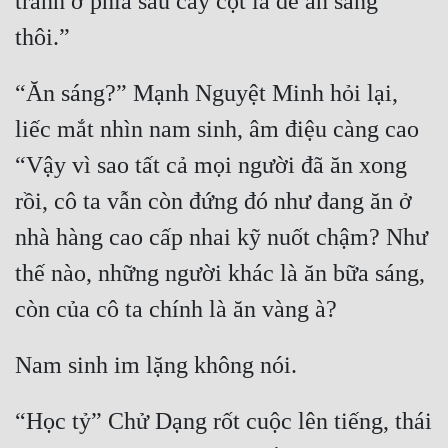
tránh ở phía sau cây cột là để ăn sáng 
thôi.”
“Ăn sáng?” Mạnh Nguyệt Minh hỏi lại, 
liếc mắt nhìn nam sinh, âm điệu càng cao 
“Vậy vì sao tất cả mọi người đã ăn xong 
rồi, cô ta vẫn còn đứng đó như đang ăn ở 
nhà hàng cao cấp nhai kỹ nuốt chậm? Như 
thế nào, những người khác là ăn bữa sáng, 
còn của cô ta chính là ăn vàng à?
Nam sinh im lặng không nói.
“Học tỷ” Chử Dạng rốt cuộc lên tiếng, thái 