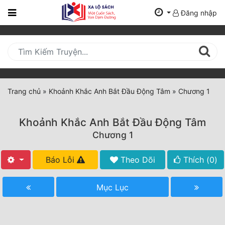
Đăng nhập
Trang
Chủ
Mới
Cập
Nhật
Trang chủ
»
Khoảnh Khắc Anh Bắt Đầu Động Tâm
»
Chương 1
(current)
BXH
Khoảnh Khắc Anh Bắt Đầu Động Tâm
Thể Loại
Chương 1
Báo Lỗi
Theo Dõi
Thích (
0
)
Tất Cả
Truyện Mới Ra
Mục Lục
Hoàn Thành