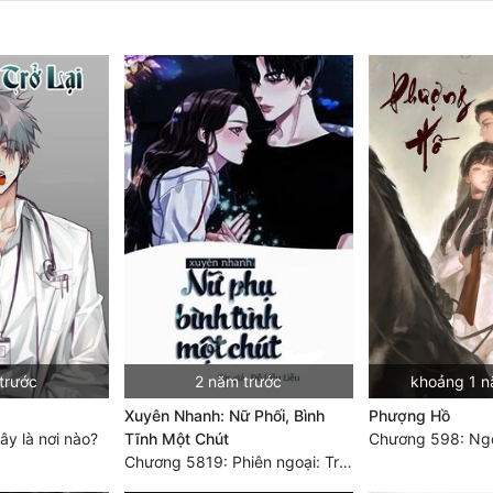
trước
2 năm trước
khoảng 1 n
Xuyên Nhanh: Nữ Phối, Bình
Phượng Hồ
y là nơi nào?
Tĩnh Một Chút
Chương 5819: Phiên ngoại: Trở lại STARS [HẾT]