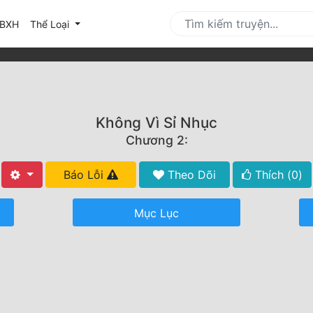
urrent)
BXH
Thể Loại
Không Vì Sỉ Nhục
Chương 2:
Báo Lỗi
Theo Dõi
Thích (
0
)
Mục Lục