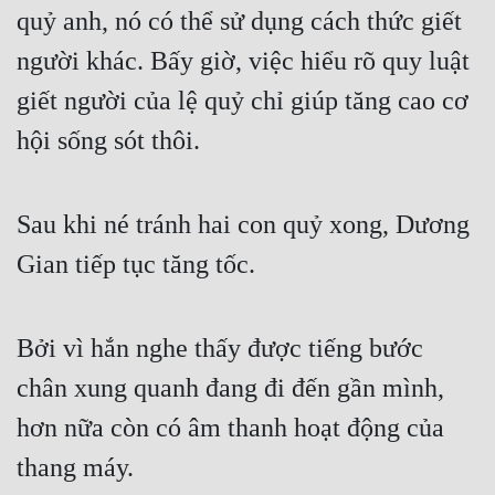
Đô Thị
quỷ anh, nó có thể sử dụng cách thức giết 
người khác. Bấy giờ, việc hiểu rõ quy luật 
Đông Phương
giết người của lệ quỷ chỉ giúp tăng cao cơ 
Đông Phương Huyền Huyễn
hội sống sót thôi.
Đồng Nhân
Sau khi né tránh hai con quỷ xong, Dương 
Cẩu Đạo Trường Sinh
Gian tiếp tục tăng tốc.
Ngự Thú
Truyện Nam
Bởi vì hắn nghe thấy được tiếng bước 
Truyện Nữ
chân xung quanh đang đi đến gần mình, 
Vô Địch Lưu
hơn nữa còn có âm thanh hoạt động của 
Xây Dựng Thế Lực
thang máy.
Đam Mỹ