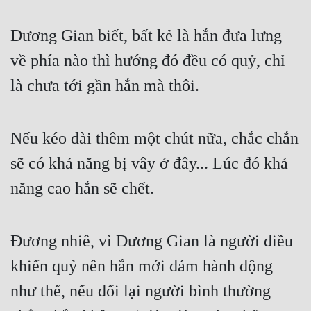
Đẹp
Dương Gian biết, bất kẻ là hắn đưa lưng 
Đẹp Hiệp
về phía nào thì hướng đó đều có quỷ, chỉ 
là chưa tới gần hắn mà thôi.
Tính Cách Nhân Vật :
Cơ Trí
Nếu kéo dài thêm một chút nữa, chắc chắn 
Sát Phạt Quyết Đoán
sẽ có khả năng bị vây ở đây... Lúc đó khả 
Vô Sỉ
năng cao hắn sẽ chết.
Điềm Đạm
Đương nhiê, vì Dương Gian là người điều 
khiển quỷ nên hắn mới dám hành động 
như thế, nếu đổi lại người bình thường 