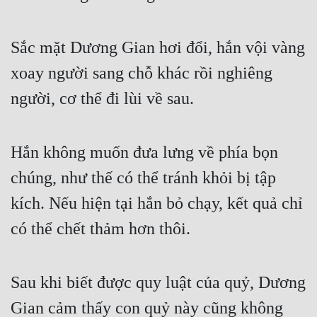
Quân Sự
Sắc mặt Dương Gian hơi đổi, hắn vội vàng 
Sảng Văn
xoay người sang chỗ khác rồi nghiêng 
Sắc
người, cơ thể đi lùi về sau.
Sủng
Thanh Xuân
Hắn không muốn đưa lưng về phía bọn 
Tiên Hiệp
chúng, như thế có thể tránh khỏi bị tập 
Tiểu Thuyết
kích. Nếu hiện tại hắn bỏ chạy, kết quả chỉ 
Trinh Thám
có thể chết thảm hơn thôi.
Triều Đấu
Trùng Sinh
Sau khi biết được quy luật của quỷ, Dương 
Trọng Sinh
Gian cảm thấy con quỷ này cũng không 