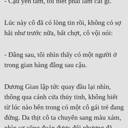
- Cậu yên tâm, tôi biết phải làm cái gì.
Hài Hước
Hệ Thống
Lúc này cô đã có lòng tin rồi, không có sợ 
Học Đường
hãi như trước nữa, bất chợt, cô vội nói:
Khoa Huyễn
Khoa Huyễn Không Gian
- Đằng sau, tôi nhìn thấy có một người ở 
Kinh Dị
trong gian hàng đằng sau cậu.
Kiếm Hiệp
Kỳ Huyễn
Dương Gian lập tức quay đầu lại nhìn, 
Kỳ Ảo
thông qua cánh cửa thủy tinh, không biết 
Linh Dị
từ lúc nào bên trong có một cô gái trẻ đang 
Làm Giàu
đứng. Da thịt cô ta chuyển sang màu xám, 
nhìn sơ cũng đoán được đối phương đã 
Lịch Sử