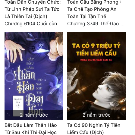
Toàn Dân Chuyển Chức:
Toàn Cầu Băng Phong :
Tử Linh Pháp Sư! Ta Tức
Ta Chế Tạo Phòng An
Là Thiên Tai (Dịch)
Toàn Tại Tận Thế
Chương 6104 Cuối cùng (HẾT)
Chương 3749 Thế Đao xuất kích
2 năm trước
2 năm trước
Bắt Đầu Làm Thần Hào
Ta Có 90 Nghìn Tỷ Tiền
Từ Sau Khi Thi Đại Học
Liếm Cẩu (Dịch)