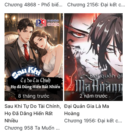
Chương 4868 - Phổ biến Hạ Quốc tệ!
Chương 2156: Đại kết cục!!!
8 tháng trước
2 năm trước
Sau Khi Tự Do Tài Chính,
Đại Quản Gia Là Ma
Họ Đã Dâng Hiến Rất
Hoàng
Nhiều
Chương 1956: Đại kết cục
Chương 958 Ta Muốn Cùng Các Cô Vĩnh Viễn Ở Bên Nhau (2) Hết