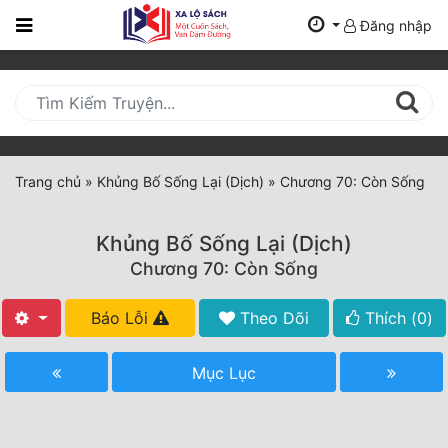
Đăng nhập
Trang
Chủ
Mới
Cập
Nhật
Trang chủ
»
Khủng Bố Sống Lại (Dịch)
»
Chương 70: Còn Sống
(current)
BXH
Khủng Bố Sống Lại (Dịch)
Thể Loại
Chương 70: Còn Sống
Báo Lỗi
Theo Dõi
Thích (
0
)
Tất Cả
Truyện Mới Ra
Mục Lục
Hoàn Thành