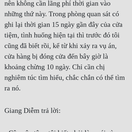
nên không cần lãng phí thời gian vào 
Cổ Đại
những thứ này. Trong phòng quan sát có 
Du Hí
ghi lại thời gian 15 ngày gần đây của cửa 
Dã Sử
tiệm, tình huống hiện tại thì trước đó tôi 
Dị Giới
cũng đã biết rồi, kể từ khi xảy ra vụ án, 
Dị Năng
cửa hàng bị đóng cửa đến bây giờ là 
Gia Đấu
khoảng chừng 10 ngày. Chỉ cần chị 
Góc Nhìn Nam
nghiêm túc tìm hiểu, chắc chắn có thể tìm 
Góc Nhìn Nữ
ra nó.
Huyền Huyễn
Giang Diễm trả lời:
Huyền Nghi
Huyền Ảo