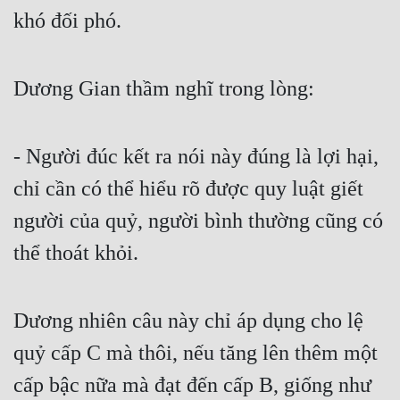
khó đối phó.
Tu Chân
Tu Tiên
Dương Gian thầm nghĩ trong lòng:
Tội Phạm
Vô Địch
- Người đúc kết ra nói này đúng là lợi hại, 
Võ Hiệp
chỉ cần có thể hiểu rõ được quy luật giết 
Võng Du
người của quỷ, người bình thường cũng có 
Xuyên Không
thể thoát khỏi.
Xuyên Nhanh
Xuyên Sách
Dương nhiên câu này chỉ áp dụng cho lệ 
Xuyên Thư
quỷ cấp C mà thôi, nếu tăng lên thêm một 
Điền Văn
cấp bậc nữa mà đạt đến cấp B, giống như 