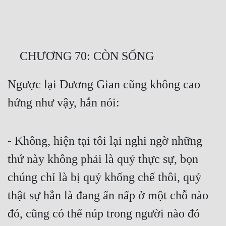
Free
Hậu Cung
    CHƯƠNG 70: CÒN SỐNG
Truyện Convert
Truyện Dịch
Ngược lại Dương Gian cũng không cao 
Truyện Nhập Môn
hứng như vậy, hắn nói:
Truyện ngắn
Xa Lộ Dịch
- Không, hiện tại tôi lại nghi ngờ những 
thứ này không phải là quỷ thực sự, bọn 
Cung Đấu
chúng chỉ là bị quỷ khống chế thôi, quỷ 
Cạnh Kỹ
thật sự hẳn là đang ẩn nấp ở một chỗ nào 
đó, cũng có thể núp trong người nào đó 
Cổ Tiên Hiệp