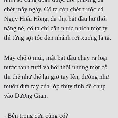
chết mấy ngày. Cô ta còn chết trước cả 
Mưu Mô
Ngụy Hiểu Hồng, da thịt bắt đầu hư thối 
Mạt Thế
nặng nề, cô ta chỉ cần nhúc nhích một tý 
Mỹ Thực
thì từng sợi tóc đen nhánh rơi xuống lả tả.
Ngôn Tình
Ngược
Mấy chỗ ở mũi, mắt bắt đầu chảy ra loại 
Nữ Cường
nước tanh tưởi và hôi thối nhưng một cỗ 
Nữ Phụ
thi thể như thế lại giơ tay lên, dường như 
Phong Thủy - Tâm Linh
muốn đưa tay của lớp thủy tinh để chụp 
Phương Tây
vào Dương Gian.
Phản Phái
- Bên trong cửa cũng có?
Quan Trường