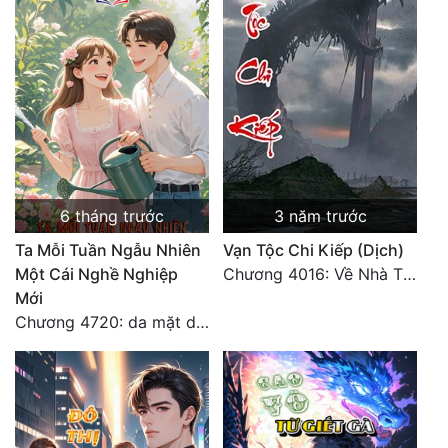
6 tháng trước
3 năm trước
Ta Mỗi Tuần Ngẫu Nhiên
Vạn Tộc Chi Kiếp (Dịch)
Một Cái Nghề Nghiệp
Chương 4016: Về Nhà Thôi... (Đại Kết Cục)
Mới
Chương 4720: da mặt dày