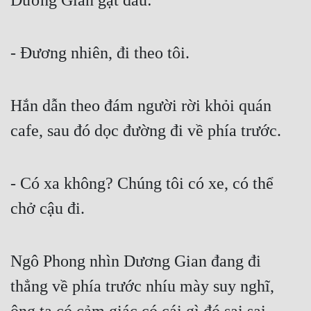
Dương Gian gật đầu:
Mưu Mô
- Đương nhiên, đi theo tôi.
Mạt Thế
Mỹ Thực
Hắn dẫn theo đám người rời khỏi quán 
Ngôn Tình
cafe, sau đó dọc đường đi về phía trước.
Ngược
Nữ Cường
- Có xa không? Chúng tôi có xe, có thể 
Nữ Phụ
chở cậu đi.
Phong Thủy - Tâm Linh
Phương Tây
Ngô Phong nhìn Dương Gian đang đi 
Phản Phái
thẳng về phía trước nhíu mày suy nghĩ, 
Quan Trường