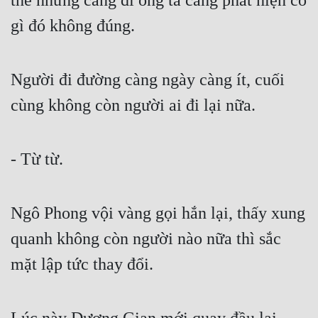
thế nhưng càng đi ông ta càng phát hiện có 
Tu Chân
gì đó không đúng.
Tu Tiên
Tội Phạm
Người đi đường càng ngày càng ít, cuối 
Vô Địch
cùng không còn người ai đi lại nữa.
Võ Hiệp
- Từ từ.
Võng Du
Xuyên Không
Ngô Phong vội vàng gọi hắn lại, thấy xung 
Xuyên Nhanh
quanh không còn người nào nữa thì sắc 
Xuyên Sách
mặt lập tức thay đổi.
Xuyên Thư
Điền Văn