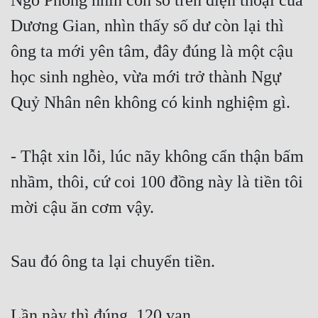
Ngô Phong nhìn con số trên điện thoại của 
Cổ Đại
Dương Gian, nhìn thấy số dư còn lại thì 
Du Hí
ông ta mới yên tâm, đây đúng là một cậu 
Dã Sử
học sinh nghèo, vừa mới trở thành Ngự 
Dị Giới
Quỷ Nhân nên không có kinh nghiệm gì.
Dị Năng
Gia Đấu
- Thật xin lỗi, lúc nãy không cẩn thận bấm 
nhầm, thôi, cứ coi 100 đồng này là tiền tôi 
Góc Nhìn Nam
mời cậu ăn cơm vậy.
Góc Nhìn Nữ
Huyền Huyễn
Sau đó ông ta lại chuyển tiền.
Huyền Nghi
Huyền Ảo
Lần này thì đúng, 120 vạn.