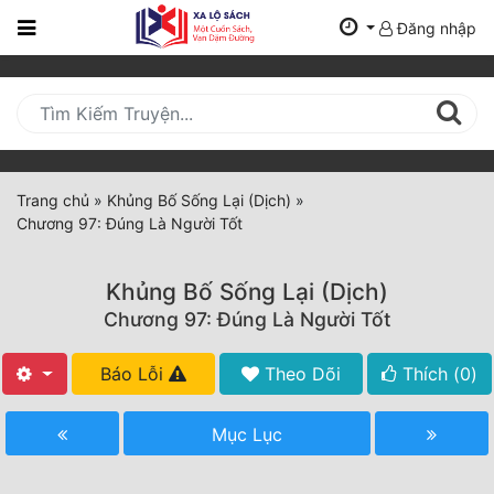
Đăng nhập
Trang
Chủ
Mới
Cập
Nhật
Trang chủ
»
Khủng Bố Sống Lại (Dịch)
»
(current)
Chương 97: Đúng Là Người Tốt
BXH
Thể Loại
Khủng Bố Sống Lại (Dịch)
Chương 97: Đúng Là Người Tốt
Tất Cả
Báo Lỗi
Theo Dõi
Thích (
0
)
Truyện Mới Ra
Mục Lục
Hoàn Thành