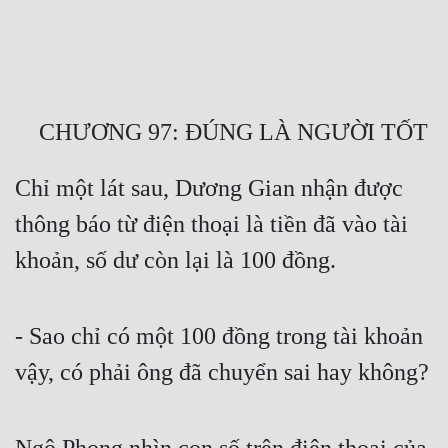
Free
Hậu Cung
Truyện Convert
    CHƯƠNG 97: ĐÚNG LÀ NGƯỜI TỐT
Truyện Dịch
Chỉ một lát sau, Dương Gian nhận được 
Truyện Nhập Môn
thông báo từ điện thoại là tiền đã vào tài 
Truyện ngắn
khoản, số dư còn lại là 100 đồng.
Xa Lộ Dịch
- Sao chỉ có một 100 đồng trong tài khoản 
Cung Đấu
vậy, có phải ông đã chuyển sai hay không?
Cạnh Kỹ
Cổ Tiên Hiệp