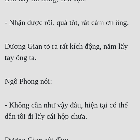
Hài Hước
Hệ Thống
- Nhận được rồi, quá tốt, rất cảm ơn ông.
Học Đường
Khoa Huyễn
Dương Gian tỏ ra rất kích động, nắm lấy 
Khoa Huyễn Không Gian
tay ông ta.
Kinh Dị
Kiếm Hiệp
Ngô Phong nói:
Kỳ Huyễn
Kỳ Ảo
- Không cần như vậy đâu, hiện tại có thể 
Linh Dị
dẫn tôi đi lấy cái hộp chưa.
Làm Giàu
Lịch Sử