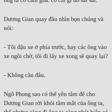
ông ta có cảm giác có cái gì đó sai sai.
Quân Sự
Sảng Văn
Dương Gian quay đầu nhìn bọn chúng và 
nói:
Sắc
Sủng
- Tôi đậu xe ở phía trước, hay các ông vào 
Thanh Xuân
xe ngồi chờ, tôi đi lấy xe xong sẽ quay lại?
Tiên Hiệp
Tiểu Thuyết
- Không cần đâu.
Trinh Thám
Triều Đấu
Ngô Phong sao có thể yên tâm để cho 
Trùng Sinh
Dương Gian rời khỏi tầm mắt của ông ta, 
Trọng Sinh