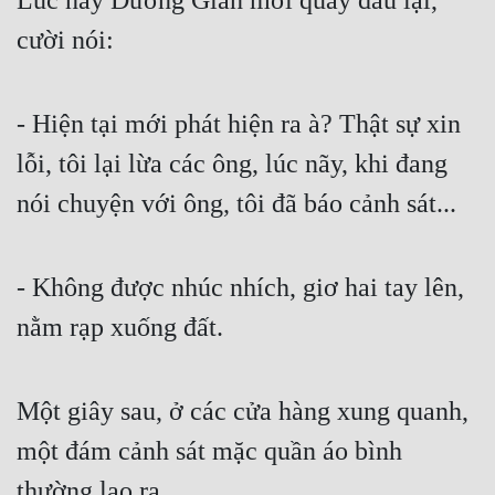
Lúc này Dương Gian mới quay đầu lại, 
Đô Thị
cười nói:
Đông Phương
Đông Phương Huyền Huyễn
- Hiện tại mới phát hiện ra à? Thật sự xin 
Đồng Nhân
lỗi, tôi lại lừa các ông, lúc nãy, khi đang 
nói chuyện với ông, tôi đã báo cảnh sát...
Cẩu Đạo Trường Sinh
Ngự Thú
- Không được nhúc nhích, giơ hai tay lên, 
Truyện Nam
nằm rạp xuống đất.
Truyện Nữ
Vô Địch Lưu
Một giây sau, ở các cửa hàng xung quanh, 
một đám cảnh sát mặc quần áo bình 
Xây Dựng Thế Lực
thường lao ra
Đam Mỹ