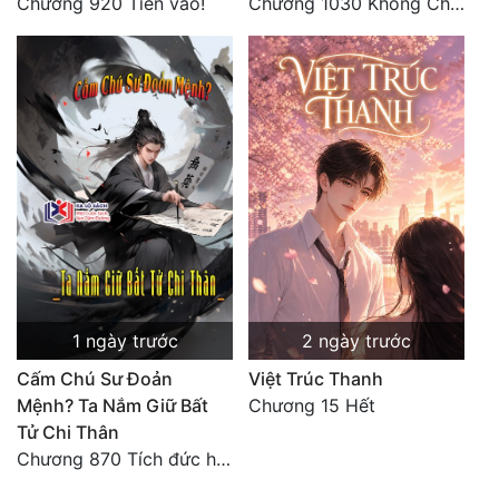
Chương 920 Tiến vào!
Chương 1030 Không Chi Hoàng Nguyên Đại Hư
1 ngày trước
2 ngày trước
Cấm Chú Sư Đoản
Việt Trúc Thanh
Mệnh? Ta Nắm Giữ Bất
Chương 15 Hết
Tử Chi Thân
Chương 870 Tích đức hành thiện