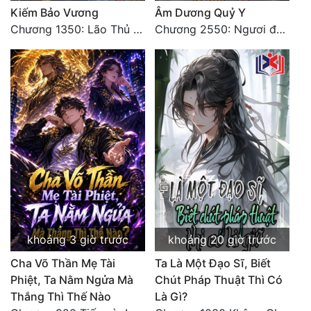
Kiếm Bảo Vương
Âm Dương Quỷ Y
Chương 1350: Lão Thủ (4/5)
Chương 2550: Ngươi đoán xem
khoảng 3 giờ trước
khoảng 20 giờ trước
Cha Võ Thần Mẹ Tài
Ta Là Một Đạo Sĩ, Biết
Phiệt, Ta Nằm Ngửa Mà
Chút Pháp Thuật Thì Có
Thắng Thì Thế Nào
Là Gì?