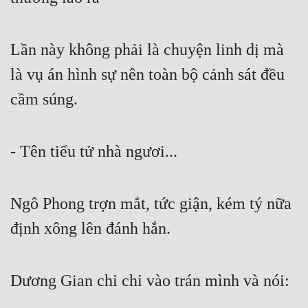
Đẹp
Lần này không phải là chuyện linh dị mà 
Đẹp Hiệp
là vụ án hình sự nên toàn bộ cảnh sát đều 
Tính Cách Nhân Vật :
cầm súng.
Cơ Trí
Sát Phạt Quyết Đoán
- Tên tiểu tử nhà ngươi...
Vô Sỉ
Ngô Phong trợn mắt, tức giận, kém tý nữa 
Điềm Đạm
định xông lên đánh hắn.
Dương Gian chỉ chỉ vào trán mình và nói: