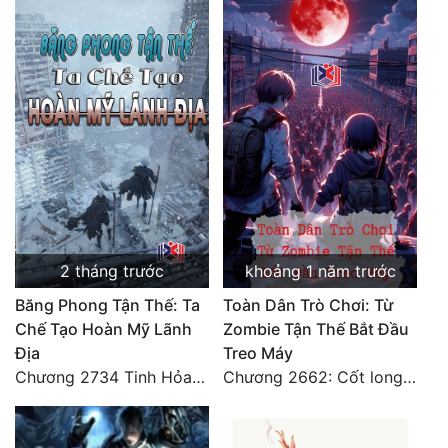
2 tháng trước
khoảng 1 năm trước
Băng Phong Tận Thế: Ta
Toàn Dân Trò Chơi: Từ
Chế Tạo Hoàn Mỹ Lãnh
Zombie Tận Thế Bắt Đầu
Địa
Treo Máy
Chương 2734 Tinh Hỏa (Đại kết cục) (2)
Chương 2662: Cốt long tiểu đội