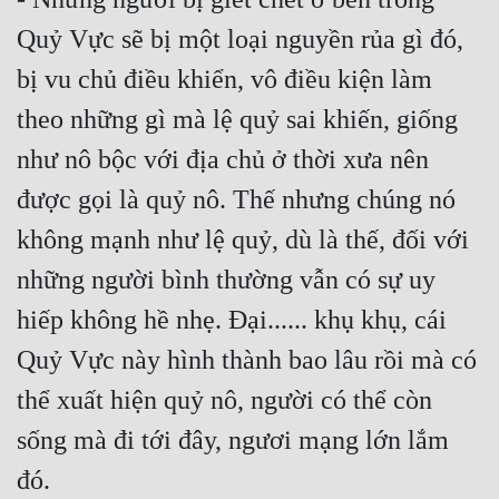
Đô Thị
Quỷ Vực sẽ bị một loại nguyền rủa gì đó, 
Đông Phương
bị vu chủ điều khiển, vô điều kiện làm 
Đông Phương Huyền Huyễn
theo những gì mà lệ quỷ sai khiến, giống 
Đồng Nhân
như nô bộc với địa chủ ở thời xưa nên 
được gọi là quỷ nô. Thế nhưng chúng nó 
Cẩu Đạo Trường Sinh
không mạnh như lệ quỷ, dù là thế, đối với 
những người bình thường vẫn có sự uy 
Ngự Thú
hiếp không hề nhẹ. Đại...... khụ khụ, cái 
Truyện Nam
Quỷ Vực này hình thành bao lâu rồi mà có 
Truyện Nữ
thể xuất hiện quỷ nô, người có thể còn 
Vô Địch Lưu
sống mà đi tới đây, ngươi mạng lớn lắm 
Xây Dựng Thế Lực
Đam Mỹ