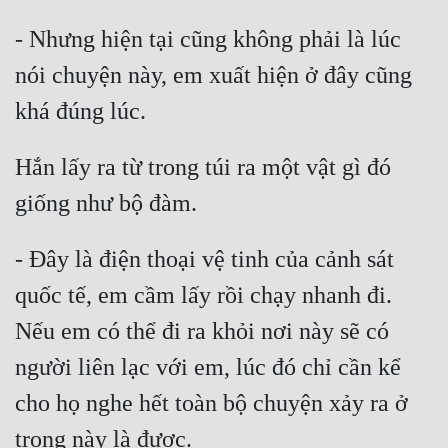
- Nhưng hiện tại cũng không phải là lúc 
Đẹp
nói chuyện này, em xuất hiện ở đây cũng 
Đẹp Hiệp
Tính Cách Nhân Vật :
Hắn lấy ra từ trong túi ra một vật gì đó 
Cơ Trí
Sát Phạt Quyết Đoán
Vô Sỉ
- Đây là điện thoại vệ tinh của cảnh sát 
quốc tế, em cầm lấy rồi chạy nhanh đi. 
Điềm Đạm
Nếu em có thể đi ra khỏi nơi này sẽ có 
người liên lạc với em, lúc đó chỉ cần kể 
cho họ nghe hết toàn bộ chuyện xảy ra ở 