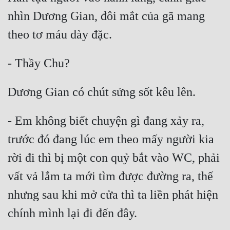
nhìn Dương Gian, đôi mắt của gã mang 
Quân Sự
Sảng Văn
Sắc
Sủng
Thanh Xuân
Tiên Hiệp
- Em không biết chuyện gì đang xảy ra, 
trước đó đang lúc em theo mấy người kia 
Tiểu Thuyết
rời đi thì bị một con quỷ bắt vào WC, phải 
Trinh Thám
vất vả lắm ta mới tìm được đường ra, thế 
Triều Đấu
nhưng sau khi mở cửa thì ta liền phát hiện 
Trùng Sinh
Trọng Sinh