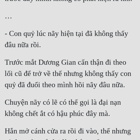
Cổ Đại
Du Hí
Dã Sử
- Con quỷ lúc nãy hiện tại đã không thấy 
Dị Giới
Dị Năng
Trước mắt Dương Gian cẩn thận đi theo 
Gia Đấu
lối cũ để trở về thế nhưng không thấy con 
Góc Nhìn Nam
Góc Nhìn Nữ
Chuyện nãy có lẽ có thể gọi là đại nạn 
Huyền Huyễn
Huyền Nghi
Huyền Ảo
Hắn mở cánh cửa ra rồi đi vào, thế nhưng 