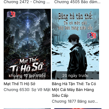
Chương 2472 - Chứng đạo vĩnh hằng! (Đại kết cục) (4)
Chương 4505 Bảo đảm nhất.
khoảng 10 giờ trước
20 ngày trước
Mạt Thế Ti Hộ Sở
Băng Hà Tận Thế: Ta Có
Chương 6530: Sợ Vỡ Mật
Một Cái Máy Bán Hàng
Siêu Cấp
Chương 1877 Băng sương kết giới