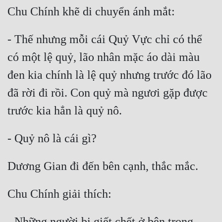
Tu Chân
Tu Tiên
- Thế nhưng mỗi cái Quỷ Vực chỉ có thể 
Tội Phạm
có một lệ quỷ, lão nhân mặc áo dài màu 
Vô Địch
đen kia chính là lệ quỷ nhưng trước đó lão 
Võ Hiệp
đã rời đi rồi. Con quỷ mà ngươi gặp được 
Võng Du
Xuyên Không
Xuyên Nhanh
Xuyên Sách
Xuyên Thư
Điền Văn
- Những người bị giết chết ở bên trong 