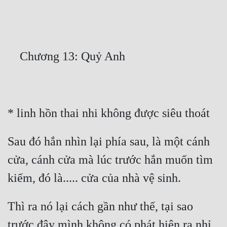
Free
Hậu Cung
Truyện Convert
Truyện Dịch
Truyện Nhập Môn
Truyện ngắn
Xa Lộ Dịch
Sau đó hắn nhìn lại phía sau, là một cánh 
cửa, cánh cửa mà lúc trước hắn muốn tìm 
Cung Đấu
Cạnh Kỹ
Thì ra nó lại cách gần như thế, tại sao 
Cổ Tiên Hiệp