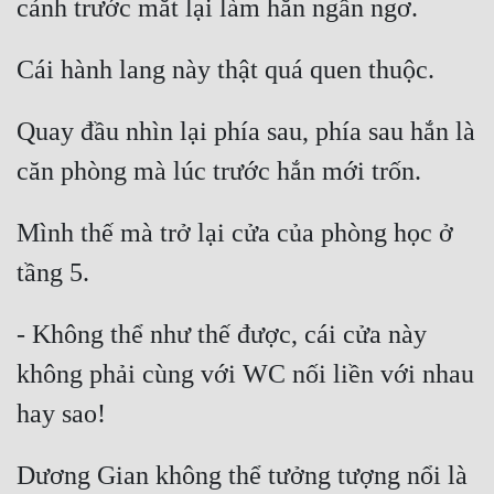
Hài Hước
Hệ Thống
Học Đường
Quay đầu nhìn lại phía sau, phía sau hắn là 
Khoa Huyễn
Khoa Huyễn Không Gian
Kinh Dị
Mình thế mà trở lại cửa của phòng học ở 
Kiếm Hiệp
Kỳ Huyễn
- Không thể như thế được, cái cửa này 
Kỳ Ảo
không phải cùng với WC nối liền với nhau 
Linh Dị
Làm Giàu
Dương Gian không thể tưởng tượng nổi là 
Lịch Sử