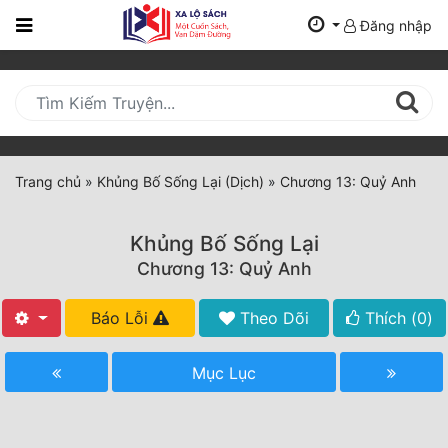
Đăng nhập
Trang
Chủ
Mới
Cập
Nhật
Trang chủ
»
Khủng Bố Sống Lại (Dịch)
»
Chương 13: Quỷ Anh
(current)
BXH
Khủng Bố Sống Lại
Thể Loại
Chương 13: Quỷ Anh
Báo Lỗi
Theo Dõi
Thích (
0
)
Tất Cả
Truyện Mới Ra
Mục Lục
Hoàn Thành