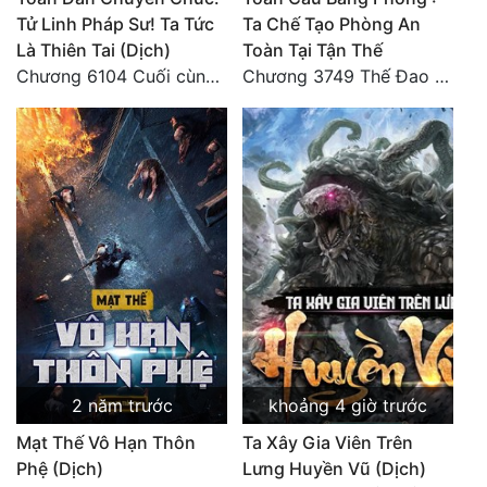
Tử Linh Pháp Sư! Ta Tức
Ta Chế Tạo Phòng An
Là Thiên Tai (Dịch)
Toàn Tại Tận Thế
Chương 6104 Cuối cùng (HẾT)
Chương 3749 Thế Đao xuất kích
2 năm trước
khoảng 4 giờ trước
Mạt Thế Vô Hạn Thôn
Ta Xây Gia Viên Trên
Phệ (Dịch)
Lưng Huyền Vũ (Dịch)