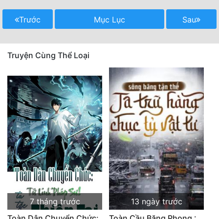
Trước
Mục Lục
Sau
Truyện Cùng Thể Loại
7 tháng trước
13 ngày trước
Toàn Dân Chuyển Chức:
Toàn Cầu Băng Phong :