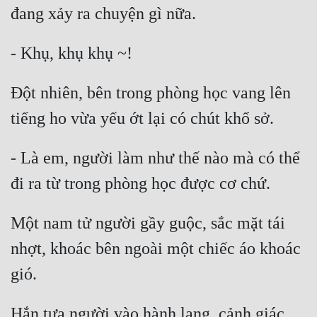
Mưu Mô
Mạt Thế
Mỹ Thực
Đột nhiên, bên trong phòng học vang lên 
Ngôn Tình
Ngược
- Là em, người làm như thế nào mà có thể 
Nữ Cường
Nữ Phụ
Một nam tử người gầy guộc, sắc mặt tái 
Phong Thủy - Tâm Linh
nhợt, khoác bên ngoài một chiếc áo khoác 
Phương Tây
Phản Phái
Quan Trường
Hắn tựa người vào hành lang, cảnh giác 