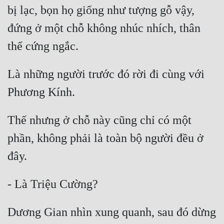
Hài Hước
bị lạc, bọn họ giống như tượng gỗ vậy, 
Hệ Thống
đứng ở một chỗ không nhúc nhích, thân 
Học Đường
Khoa Huyễn
Là những người trước đó rời đi cùng với 
Khoa Huyễn Không Gian
Kinh Dị
Thế nhưng ở chỗ này cũng chỉ có một 
Kiếm Hiệp
phần, không phải là toàn bộ người đều ở 
Kỳ Huyễn
Kỳ Ảo
Linh Dị
Làm Giàu
Dương Gian nhìn xung quanh, sau đó dừng 
Lịch Sử