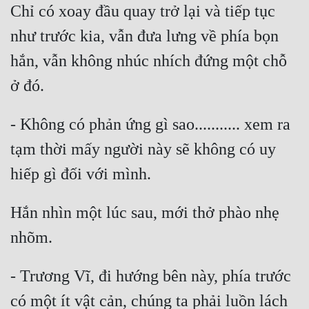
Chỉ có xoay đầu quay trở lại và tiếp tục 
Đẹp
như trước kia, vẫn đưa lưng về phía bọn 
Đẹp Hiệp
hắn, vẫn không nhúc nhích đứng một chỗ 
Tính Cách Nhân Vật :
Cơ Trí
- Không có phản ứng gì sao........... xem ra 
tạm thời mấy người này sẽ không có uy 
Sát Phạt Quyết Đoán
Vô Sỉ
Điềm Đạm
Hắn nhìn một lúc sau, mới thở phào nhẹ 
- Trương Vĩ, đi hướng bên này, phía trước 
có một ít vật cản, chúng ta phải luồn lách 