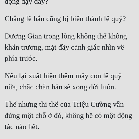
Đô Thị
Đông Phương
Đông Phương Huyền Huyễn
Dương Gian trong lòng không thể không 
Đồng Nhân
khẩn trương, mặt đầy cảnh giác nhìn về 
Cẩu Đạo Trường Sinh
Nếu lại xuất hiện thêm mấy con lệ quỷ 
Ngự Thú
Truyện Nam
Truyện Nữ
Thế nhưng thi thể của Triệu Cường vẫn 
Vô Địch Lưu
đứng một chỗ ở đó, không hề có một động 
Xây Dựng Thế Lực
Đam Mỹ