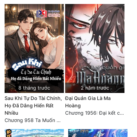
8 tháng trước
2 năm trước
Sau Khi Tự Do Tài Chính,
Đại Quản Gia Là Ma
Họ Đã Dâng Hiến Rất
Hoàng
Nhiều
Chương 1956: Đại kết cục
Chương 958 Ta Muốn Cùng Các Cô Vĩnh Viễn Ở Bên Nhau (2) Hết