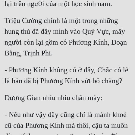
Mưu Mô
Triệu Cường chính là một trong những 
Mạt Thế
hung thủ đã đẩy mình vào Quỷ Vực, mấy 
Mỹ Thực
người còn lại gồm có Phương Kính, Đoạn 
Ngôn Tình
Ngược
- Phương Kính không có ở đây, Chắc có lẽ 
Nữ Cường
Nữ Phụ
Phong Thủy - Tâm Linh
Phương Tây
- Nếu như vậy đây cũng chỉ là mánh khoé 
Phản Phái
cũ của Phương Kính mà thôi, cậu ta muốn 
Quan Trường