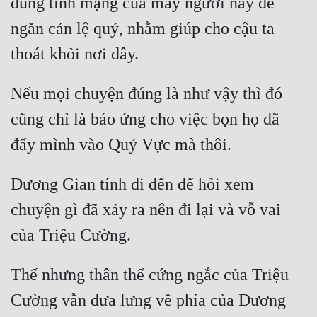
dùng tính mạng của mấy người này để 
Quân Sự
ngăn cản lệ quỷ, nhằm giúp cho cậu ta 
Sảng Văn
Sắc
Nếu mọi chuyện đúng là như vậy thì đó 
Sủng
cũng chỉ là báo ứng cho việc bọn họ đã 
Thanh Xuân
Tiên Hiệp
Dương Gian tính đi đến để hỏi xem 
Tiểu Thuyết
chuyện gì đã xảy ra nên đi lại và vỗ vai 
Trinh Thám
Triều Đấu
Thế nhưng thân thể cứng ngắc của Triệu 
Trùng Sinh
Cường vẫn đưa lưng về phía của Dương 
Trọng Sinh