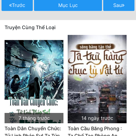
Trước
Mục Lục
Sau
Truyện Cùng Thể Loại
7 tháng trước
14 ngày trước
Toàn Dân Chuyển Chức:
Toàn Cầu Băng Phong :
Tử Linh Pháp Sư! Ta Tức
Ta Chế Tạo Phòng An