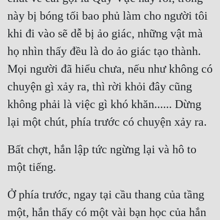
Cổ Đại
này bị bóng tối bao phủ làm cho người tôi 
Du Hí
khi đi vào sẽ dễ bị ảo giác, những vật mà 
Dã Sử
họ nhìn thấy đều là do ảo giác tạo thành. 
Dị Giới
Mọi người đã hiểu chưa, nếu như không có 
chuyện gì xảy ra, thì rời khỏi đây cũng 
Dị Năng
không phải là việc gì khó khăn...... Dừng 
Gia Đấu
Góc Nhìn Nam
Góc Nhìn Nữ
Bất chợt, hắn lập tức ngừng lại và hô to 
Huyền Huyễn
Huyền Nghi
Ở phía trước, ngay tại cầu thang của tầng 
Huyền Ảo
một, hắn thấy có một vài bạn học của hắn 