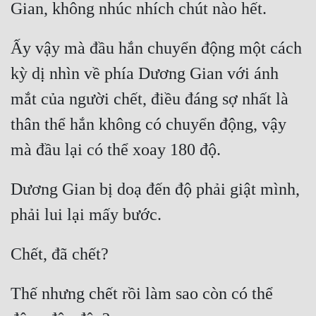
Tu Chân
Tu Tiên
Ấy vậy mà đầu hắn chuyển động một cách 
kỳ dị nhìn về phía Dương Gian với ánh 
Tội Phạm
mắt của người chết, điều đáng sợ nhất là 
Vô Địch
thân thể hắn không có chuyển động, vậy 
Võ Hiệp
Võng Du
Xuyên Không
Dương Gian bị doạ đến độ phải giật mình, 
Xuyên Nhanh
Xuyên Sách
Xuyên Thư
Thế nhưng chết rồi làm sao còn có thể 
Điền Văn