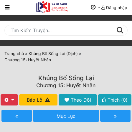
Đăng nhập
Trang
Chủ
Mới
Cập
Nhật
Trang chủ
»
Khủng Bố Sống Lại (Dịch)
»
(current)
Chương 15: Huyết Nhãn
BXH
Thể Loại
Khủng Bố Sống Lại
Chương 15: Huyết Nhãn
Tất Cả
Báo Lỗi
Theo Dõi
Thích (
0
)
Truyện Mới Ra
Mục Lục
Hoàn Thành