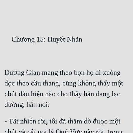
Free
Hậu Cung
Truyện Convert
Truyện Dịch
Truyện Nhập Môn
Truyện ngắn
Dương Gian mang theo bọn họ đi xuống 
Xa Lộ Dịch
dọc theo cầu thang, cũng không thấy một 
chút dấu hiệu nào cho thấy hắn đang lạc 
Cung Đấu
Cạnh Kỹ
- Tất nhiên rồi, tôi đã thăm dò được một 
Cổ Tiên Hiệp
chút về cái gọi là Quỷ Vực này rồi, trong 