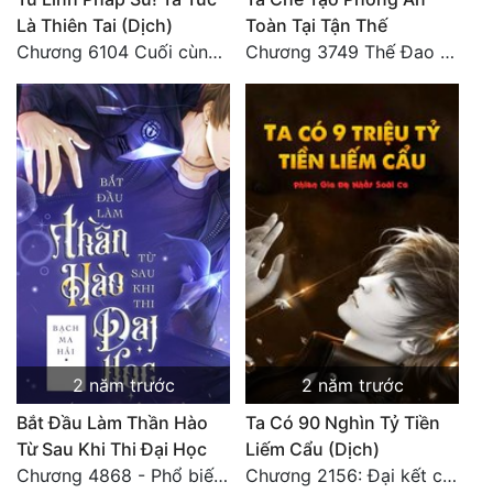
Là Thiên Tai (Dịch)
Toàn Tại Tận Thế
Chương 6104 Cuối cùng (HẾT)
Chương 3749 Thế Đao xuất kích
2 năm trước
2 năm trước
Bắt Đầu Làm Thần Hào
Ta Có 90 Nghìn Tỷ Tiền
Từ Sau Khi Thi Đại Học
Liếm Cẩu (Dịch)
Chương 4868 - Phổ biến Hạ Quốc tệ!
Chương 2156: Đại kết cục!!!