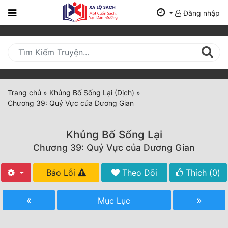
Đăng nhập
Trang
Chủ
Mới
Cập
Nhật
Trang chủ
»
Khủng Bố Sống Lại (Dịch)
»
(current)
Chương 39: Quỷ Vực của Dương Gian
BXH
Thể Loại
Khủng Bố Sống Lại
Chương 39: Quỷ Vực của Dương Gian
Tất Cả
Báo Lỗi
Theo Dõi
Thích (
0
)
Truyện Mới Ra
Mục Lục
Hoàn Thành