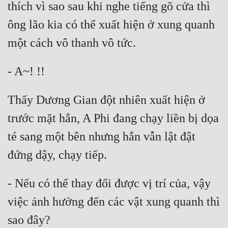
thích vì sao sau khi nghe tiếng gõ cửa thì 
Đô Thị
ông lão kia có thể xuất hiện ở xung quanh 
Đông Phương
Đông Phương Huyền Huyễn
Đồng Nhân
Thấy Dương Gian đột nhiên xuất hiện ở 
Cẩu Đạo Trường Sinh
trước mặt hắn, A Phi đang chạy liền bị dọa 
Ngự Thú
té sang một bên nhưng hắn vẫn lật đật 
Truyện Nam
Truyện Nữ
- Nếu có thể thay đổi được vị trí của, vậy 
Vô Địch Lưu
việc ảnh hưởng đến các vật xung quanh thì 
Xây Dựng Thế Lực
Đam Mỹ