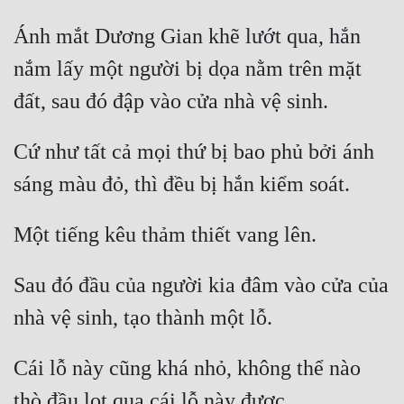
Ánh mắt Dương Gian khẽ lướt qua, hắn 
Đẹp
nắm lấy một người bị dọa nằm trên mặt 
Đẹp Hiệp
Tính Cách Nhân Vật :
Cứ như tất cả mọi thứ bị bao phủ bởi ánh 
Cơ Trí
Sát Phạt Quyết Đoán
Vô Sỉ
Điềm Đạm
Sau đó đầu của người kia đâm vào cửa của 
Cái lỗ này cũng khá nhỏ, không thể nào 