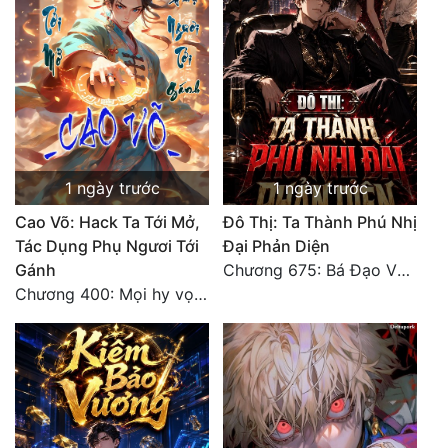
1 ngày trước
1 ngày trước
Cao Võ: Hack Ta Tới Mở,
Đô Thị: Ta Thành Phú Nhị
Tác Dụng Phụ Ngươi Tới
Đại Phản Diện
Gánh
Chương 675: Bá Đạo Vương Gia
Chương 400: Mọi hy vọng đặt trên Tô Mặc!