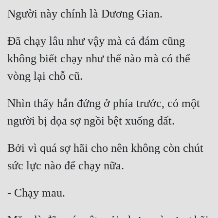
Hài Hước
Hệ Thống
Đã chạy lâu như vậy mà cả đám cũng 
Học Đường
không biết chạy như thế nào mà có thể 
Khoa Huyễn
Khoa Huyễn Không Gian
Kinh Dị
Nhìn thấy hắn đứng ở phía trước, có một 
Kiếm Hiệp
Kỳ Huyễn
Bởi vì quá sợ hãi cho nên không còn chút 
Kỳ Ảo
Linh Dị
Làm Giàu
Lịch Sử