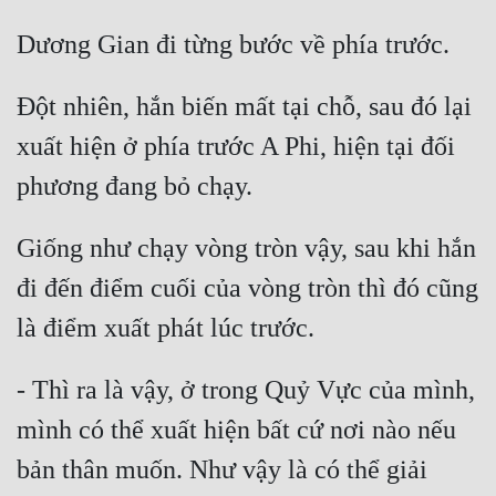
Tu Chân
Tu Tiên
Đột nhiên, hắn biến mất tại chỗ, sau đó lại 
Tội Phạm
xuất hiện ở phía trước A Phi, hiện tại đối 
Vô Địch
Võ Hiệp
Giống như chạy vòng tròn vậy, sau khi hắn 
Võng Du
đi đến điểm cuối của vòng tròn thì đó cũng 
Xuyên Không
Xuyên Nhanh
Xuyên Sách
- Thì ra là vậy, ở trong Quỷ Vực của mình, 
Xuyên Thư
mình có thể xuất hiện bất cứ nơi nào nếu 
bản thân muốn. Như vậy là có thể giải 
Điền Văn