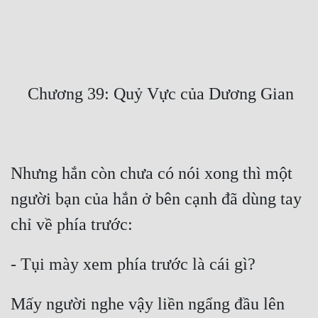
Free
Hậu Cung
Truyện Convert
Truyện Dịch
Truyện Nhập Môn
Truyện ngắn
Nhưng hắn còn chưa có nói xong thì một 
Xa Lộ Dịch
người bạn của hắn ở bên cạnh đã dùng tay 
Cung Đấu
Cạnh Kỹ
Cổ Tiên Hiệp
Mấy người nghe vậy liền ngẩng đầu lên 