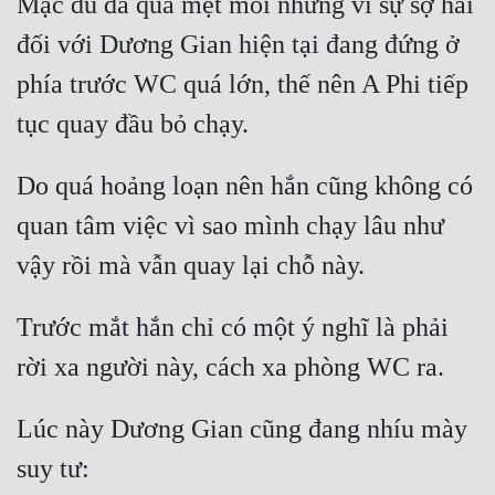
Mặc dù đã quá mệt mỏi nhưng vì sự sợ hãi 
đối với Dương Gian hiện tại đang đứng ở 
Mưu Mô
phía trước WC quá lớn, thế nên A Phi tiếp 
Mạt Thế
Mỹ Thực
Ngôn Tình
Do quá hoảng loạn nên hắn cũng không có 
Ngược
quan tâm việc vì sao mình chạy lâu như 
Nữ Cường
Nữ Phụ
Trước mắt hắn chỉ có một ý nghĩ là phải 
Phong Thủy - Tâm Linh
Phương Tây
Lúc này Dương Gian cũng đang nhíu mày 
Phản Phái
Quan Trường