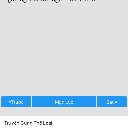
Trước
Mục Lục
Sau
Truyện Cùng Thể Loại