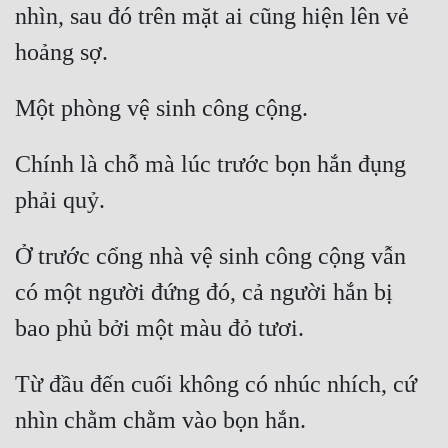
nhìn, sau đó trên mặt ai cũng hiện lên vẻ 
Cổ Đại
Du Hí
Dã Sử
Dị Giới
Chính là chỗ mà lúc trước bọn hắn đụng 
Dị Năng
Gia Đấu
Ở trước cổng nhà vệ sinh công cộng vẫn 
Góc Nhìn Nam
có một người đứng đó, cả người hắn bị 
Góc Nhìn Nữ
Huyền Huyễn
Huyền Nghi
Từ đầu đến cuối không có nhúc nhích, cứ 
Huyền Ảo