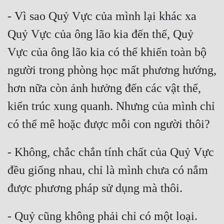
- Vì sao Quỷ Vực của mình lại khác xa 
Quân Sự
Quỷ Vực của ông lão kia đến thế, Quỷ 
Sảng Văn
Vực của ông lão kia có thể khiến toàn bộ 
Sắc
người trong phòng học mất phương hướng, 
Sủng
hơn nữa còn ảnh hưởng đến các vật thể, 
Thanh Xuân
kiến trúc xung quanh. Nhưng của mình chỉ 
Tiên Hiệp
Tiểu Thuyết
- Không, chắc chắn tính chất của Quỷ Vực 
Trinh Thám
đều giống nhau, chỉ là mình chưa có nắm 
Triều Đấu
Trùng Sinh
Trọng Sinh