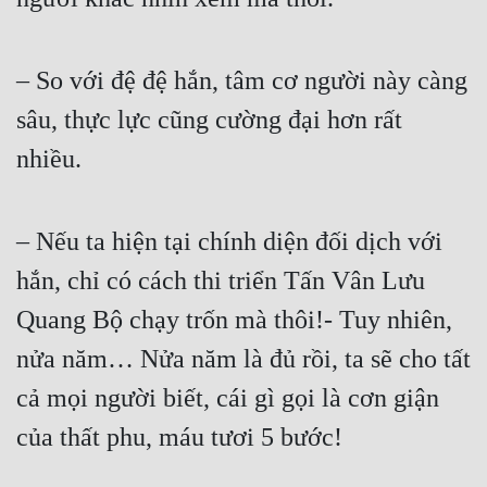
– So với đệ đệ hắn, tâm cơ người này càng 
sâu, thực lực cũng cường đại hơn rất 
nhiều.  
– Nếu ta hiện tại chính diện đối dịch với 
hắn, chỉ có cách thi triển Tấn Vân Lưu 
Quang Bộ chạy trốn mà thôi!- Tuy nhiên, 
nửa năm… Nửa năm là đủ rồi, ta sẽ cho tất 
cả mọi người biết, cái gì gọi là cơn giận 
của thất phu, máu tươi 5 bước!  