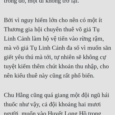
trong đó, một đi không trở lại.  
Bởi vì nguy hiểm lớn cho nên có một ít 
Thương gia hội chuyên thuê võ giả Tụ 
Linh Cảnh làm hộ vệ tiến vào rừng rậm, 
mà võ giả Tụ Linh Cảnh đa số vì muốn săn 
giết yêu thú mà tới, tự nhiên sẽ không cự 
tuyệt kiếm thêm chút khoản thu nhập, cho 
nên kiểu thuê này cũng rất phổ biến.  
Chu Hằng cũng quá giang một đội ngũ hái 
thuốc như vậy, cả đội khoảng hai mươi 
người, muốn vào Huyết Long Hồ trong 