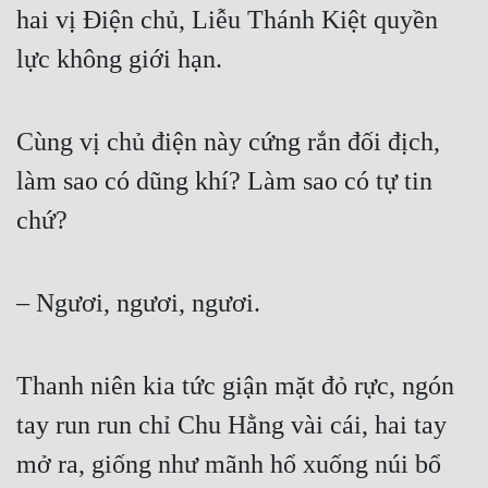
hai vị Điện chủ, Liễu Thánh Kiệt quyền 
Quân Sự
lực không giới hạn.  
Sảng Văn
Sắc
Cùng vị chủ điện này cứng rắn đối địch, 
Sủng
làm sao có dũng khí? Làm sao có tự tin 
Thanh Xuân
chứ?  
Tiên Hiệp
Tiểu Thuyết
– Ngươi, ngươi, ngươi.  
Trinh Thám
Thanh niên kia tức giận mặt đỏ rực, ngón 
Triều Đấu
tay run run chỉ Chu Hằng vài cái, hai tay 
Trùng Sinh
mở ra, giống như mãnh hổ xuống núi bổ 
Trọng Sinh