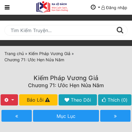
Đăng nhập
Trang
Chủ
Mới
Cập
Nhật
Trang chủ
»
Kiếm Pháp Vương Giả
»
(current)
Chương 71: Ước Hẹn Nửa Năm
BXH
Thể Loại
Kiếm Pháp Vương Giả
Chương 71: Ước Hẹn Nửa Năm
Tất Cả
Báo Lỗi
Theo Dõi
Thích (
0
)
Truyện Mới Ra
Mục Lục
Hoàn Thành