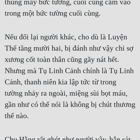
thủng mấy bức tường, cuối cùng cắm vào 
Đô Thị
trong một bức tường cuối cùng.  
Đông Phương
Đông Phương Huyền Huyễn
Nếu đổi lại người khác, cho dù là Luyện 
Đồng Nhân
Thể tầng mười hai, bị đánh như vậy chỉ sợ 
xương cốt toàn thân cũng gãy nát hết. 
Cẩu Đạo Trường Sinh
Nhưng mà Tụ Linh Cảnh chính là Tụ Linh 
Ngự Thú
Cảnh, thanh niên kia lập tức từ trong 
Truyện Nam
tường nhảy ra ngoài, miệng sùi bọt máu, 
Truyện Nữ
gần như có thể nói là không bị chút thương 
thế nào.  
Vô Địch Lưu
Xây Dựng Thế Lực
Chu Hằng rất ghét như người vậy, hắn sát 
Đam Mỹ