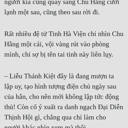
người kia cũng quay sang Chu Hằng cười 
lạnh một sau, cũng theo sau rời đi.  
Rất nhiều đệ tử Tinh Hà Viện chỉ nhìn Chu 
Hằng một cái, vội vàng rút vào phòng 
mình, chỉ sợ bị tên tai tinh này liên lụy.  
– Liễu Thánh Kiệt đây là đang mượn ta 
lập uy, tạo hình tượng điện chủ ngày sau 
của hắn, cho nên mới không lập tức động 
thủ! Còn cố ý xuất ra danh ngạch Đại Diễn 
Thịnh Hội gì, chẳng qua chỉ làm cho 
người khác nhìn xem mà thôi.  