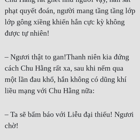
phạt quyết đoán, người mang tầng tầng lớp 
Đẹp
lớp gông xiềng khiến hắn cực kỳ không 
Đẹp Hiệp
được tự nhiên!  
Tính Cách Nhân Vật :
Cơ Trí
– Ngươi thật to gan!Thanh niên kia đứng 
Sát Phạt Quyết Đoán
cách Chu Hằng rất xa, sau khi nếm qua 
một lần đau khổ, hắn không có dũng khí 
Vô Sỉ
liều mạng với Chu Hằng nữa:  
Điềm Đạm
– Ta sẽ bẩm báo với Liễu đại thiếu! Ngươi 
chờ!  