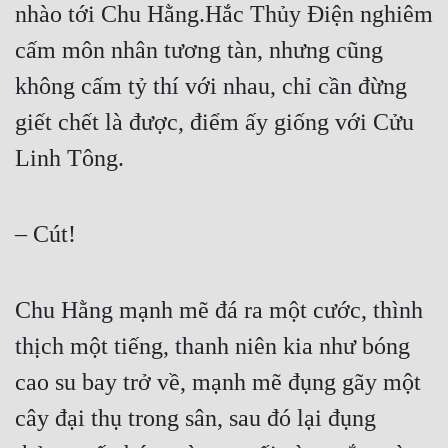
nhào tới Chu Hằng.Hắc Thủy Điện nghiêm 
Tu Chân
cấm môn nhân tương tàn, nhưng cũng 
Tu Tiên
không cấm tỷ thí với nhau, chỉ cần đừng 
Tội Phạm
giết chết là được, điểm ấy giống với Cửu 
Vô Địch
Linh Tông.  
Võ Hiệp
Võng Du
– Cút!  
Xuyên Không
Xuyên Nhanh
Chu Hằng mạnh mẽ đá ra một cước, thình 
thịch một tiếng, thanh niên kia như bóng 
Xuyên Sách
cao su bay trở về, mạnh mẽ đụng gãy một 
Xuyên Thư
cây đại thụ trong sân, sau đó lại đụng 
Điền Văn