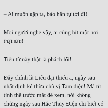
Mưu Mô
– Ai muốn gặp ta, bảo hắn tự tới đi!  
Mạt Thế
Mỹ Thực
Mọi người nghe vậy, ai cũng hít một hơi 
Ngôn Tình
thật sâu!  
Ngược
Nữ Cường
Tiểu tử này thật là phách lối!  
Nữ Phụ
Đây chính là Liễu đại thiếu a, ngày sau 
Phong Thủy - Tâm Linh
nhất định kế thừa chủ vị Tam điện! Mà từ 
Phương Tây
tình thế trước mắt để xem, nói không 
Phản Phái
chừng ngày sau Hắc Thủy Điện chỉ biết có 
Quan Trường