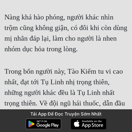
Nàng khá hào phóng, người khác nhìn 
trộm cũng không giận, có đôi khi còn dùng 
mị nhãn đáp lại, làm cho người là nhen 
nhóm dục hỏa trong lòng.  
Trong bốn người này, Tào Kiếm tu vi cao 
nhất, đạt tới Tụ Linh nhị trọng thiên, 
những người khác đều là Tụ Linh nhất 
trọng thiên. Về đội ngũ hái thuốc, dẫn đầu 
là Đào Hàn, cũng có tu vi là Tụ Linh nhất 
Tải App Để Đọc Truyện Sớm Nhất
trọng thiên, nhưng thuộc hạ chỉ là một 