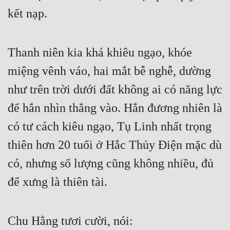
Hài Hước
kết nạp.  
Hệ Thống
Học Đường
Thanh niên kia khá khiêu ngạo, khóe 
Khoa Huyễn
miệng vênh váo, hai mắt bễ nghễ, dường 
Khoa Huyễn Không Gian
như trên trời dưới đất không ai có năng lực 
để hắn nhìn thẳng vào. Hắn đương nhiên là 
Kinh Dị
có tư cách kiêu ngạo, Tụ Linh nhất trọng 
Kiếm Hiệp
thiên hơn 20 tuổi ở Hắc Thủy Điện mặc dù 
Kỳ Huyễn
có, nhưng số lượng cũng không nhiều, đủ 
Kỳ Ảo
để xưng là thiên tài.  
Linh Dị
Làm Giàu
Chu Hằng tươi cười, nói:  
Lịch Sử