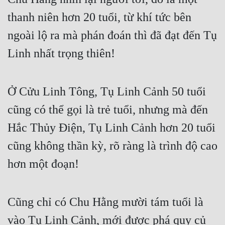
Cổ Đại
thanh niên hơn 20 tuổi, từ khí tức bên 
Du Hí
ngoài lộ ra mà phán đoán thì đã đạt đến Tụ 
Dã Sử
Linh nhất trọng thiên!  
Dị Giới
Dị Năng
Ở Cửu Linh Tông, Tụ Linh Cảnh 50 tuổi 
cũng có thể gọi là trẻ tuổi, nhưng mà đến 
Gia Đấu
Hắc Thủy Điện, Tụ Linh Cảnh hơn 20 tuổi 
Góc Nhìn Nam
cũng không thần kỳ, rõ ràng là trình độ cao 
Góc Nhìn Nữ
hơn một đoạn!  
Huyền Huyễn
Huyền Nghi
Cũng chỉ có Chu Hằng mười tám tuổi là 
Huyền Ảo
vào Tụ Linh Cảnh, mới được phá quy củ 