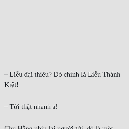
Free
Hậu Cung
Truyện Convert
Truyện Dịch
Truyện Nhập Môn
Truyện ngắn
– Liễu đại thiếu? Đó chính là Liễu Thánh 
Xa Lộ Dịch
Kiệt!  
Cung Đấu
– Tới thật nhanh a!  
Cạnh Kỹ
Cổ Tiên Hiệp
Chu Hằng nhìn lại người tới, đó là một 