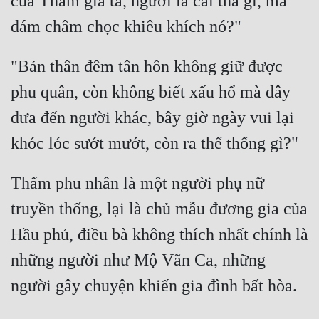
của Thẩm gia ta, ngươi là cái thá gì, mà 
Đô Thị
Đông Phương
"Bản thân đêm tân hôn không giữ được 
Đông Phương Huyền Huyễn
phu quân, còn không biết xấu hổ mà dây 
Đồng Nhân
dưa đến người khác, bây giờ ngày vui lại 
Cẩu Đạo Trường Sinh
Ngự Thú
Thẩm phu nhân là một người phụ nữ 
Truyện Nam
truyền thống, lại là chủ mẫu đương gia của 
Hầu phủ, điều bà không thích nhất chính là 
Truyện Nữ
những người như Mộ Vãn Ca, những 
Vô Địch Lưu
Xây Dựng Thế Lực
Đam Mỹ