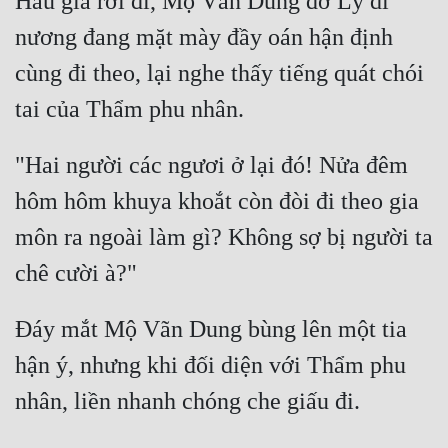
Hầu gia rời đi, Mộ Vãn Dung đỡ Lý di 
nương đang mặt mày đầy oán hận định 
cùng đi theo, lại nghe thấy tiếng quát chói 
"Hai người các ngươi ở lại đó! Nửa đêm 
hôm hôm khuya khoắt còn đòi đi theo gia 
môn ra ngoài làm gì? Không sợ bị người ta 
Đáy mắt Mộ Vãn Dung bùng lên một tia 
hận ý, nhưng khi đối diện với Thẩm phu 