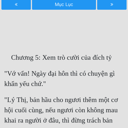
Mục Lục
Free
Hậu Cung
Truyện Convert
Truyện Dịch
Truyện Nhập Môn
Truyện ngắn
"Vớ vẩn! Ngày đại hôn thì có chuyện gì 
Xa Lộ Dịch
Cung Đấu
"Lý Thị, bản hầu cho ngươi thêm một cơ 
hội cuối cùng, nếu ngươi còn không mau 
Cạnh Kỹ
khai ra người ở đâu, thì đừng trách bản 
Cổ Tiên Hiệp