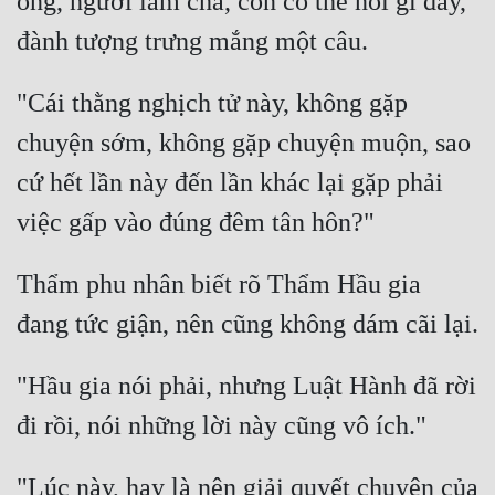
ông, người làm cha, còn có thể nói gì đây, 
Quân Sự
Sảng Văn
"Cái thằng nghịch tử này, không gặp 
Sắc
chuyện sớm, không gặp chuyện muộn, sao 
Sủng
cứ hết lần này đến lần khác lại gặp phải 
Thanh Xuân
Tiên Hiệp
Thẩm phu nhân biết rõ Thẩm Hầu gia 
Tiểu Thuyết
Trinh Thám
"Hầu gia nói phải, nhưng Luật Hành đã rời 
Triều Đấu
Trùng Sinh
Trọng Sinh
"Lúc này, hay là nên giải quyết chuyện của 