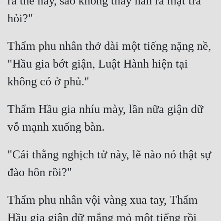
ra thế này, sao không thấy hắn ra mặt tra 
Hài Hước
Hệ Thống
Học Đường
Thẩm phu nhân thở dài một tiếng nặng nề, 
"Hầu gia bớt giận, Luật Hành hiện tại 
Khoa Huyễn
Khoa Huyễn Không Gian
Kinh Dị
Thẩm Hầu gia nhíu mày, lần nữa giận dữ 
Kiếm Hiệp
Kỳ Huyễn
"Cái thằng nghịch tử này, lẽ nào nó thật sự 
Kỳ Ảo
Linh Dị
Thẩm phu nhân vội vàng xua tay, Thẩm 
Làm Giàu
Hầu gia giận dữ mắng mỏ một tiếng rồi 
Lịch Sử