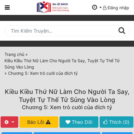
Đăng nhập
Trang
Chủ
Mới
Cập
Nhật
Trang chủ
»
(current)
Kiều Kiều Thứ Nữ Làm Cho Người Ta Say, Tuyệt Tự Thế Tử
BXH
Sủng Vào Lòng
»
Chương 5: Xem trò cười của đích tỷ
Thể Loại
Kiều Kiều Thứ Nữ Làm Cho Người Ta Say,
Tất Cả
Tuyệt Tự Thế Tử Sủng Vào Lòng
Chương 5: Xem trò cười của đích tỷ
Truyện Mới Ra
Hoàn Thành
Báo Lỗi
Theo Dõi
Thích (
0
)