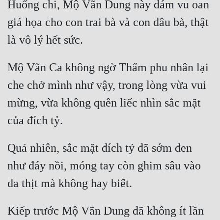
Huống chi, Mộ Vãn Dung này dám vu oan 
Đẹp
giá họa cho con trai bà và con dâu bà, thật 
Đẹp Hiệp
Mộ Vãn Ca không ngờ Thẩm phu nhân lại 
Tính Cách Nhân Vật :
che chở mình như vậy, trong lòng vừa vui 
Cơ Trí
mừng, vừa không quên liếc nhìn sắc mặt 
Sát Phạt Quyết Đoán
Vô Sỉ
Điềm Đạm
Quả nhiên, sắc mặt đích tỷ đã sớm đen 
như đáy nồi, móng tay còn ghim sâu vào 
Kiếp trước Mộ Vãn Dung đã không ít lần 