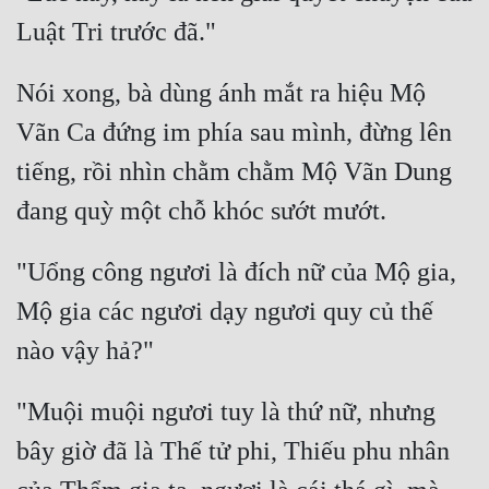
Tu Chân
Tu Tiên
Nói xong, bà dùng ánh mắt ra hiệu Mộ 
Tội Phạm
Vãn Ca đứng im phía sau mình, đừng lên 
Vô Địch
tiếng, rồi nhìn chằm chằm Mộ Vãn Dung 
Võ Hiệp
Võng Du
"Uổng công ngươi là đích nữ của Mộ gia, 
Xuyên Không
Mộ gia các ngươi dạy ngươi quy củ thế 
Xuyên Nhanh
Xuyên Sách
"Muội muội ngươi tuy là thứ nữ, nhưng 
Xuyên Thư
bây giờ đã là Thế tử phi, Thiếu phu nhân 
Điền Văn