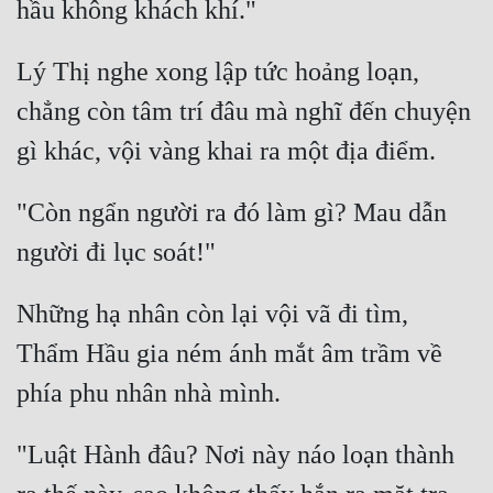
Cổ Đại
Du Hí
Lý Thị nghe xong lập tức hoảng loạn, 
Dã Sử
chẳng còn tâm trí đâu mà nghĩ đến chuyện 
Dị Giới
Dị Năng
"Còn ngẩn người ra đó làm gì? Mau dẫn 
Gia Đấu
Góc Nhìn Nam
Những hạ nhân còn lại vội vã đi tìm, 
Góc Nhìn Nữ
Thẩm Hầu gia ném ánh mắt âm trầm về 
Huyền Huyễn
Huyền Nghi
"Luật Hành đâu? Nơi này náo loạn thành 
Huyền Ảo