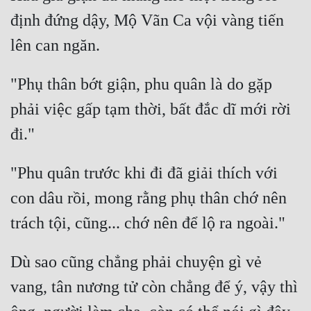
định đứng dậy, Mộ Vãn Ca vội vàng tiến 
Mưu Mô
Mạt Thế
"Phụ thân bớt giận, phu quân là do gặp 
Mỹ Thực
phải việc gấp tạm thời, bất đắc dĩ mới rời 
Ngôn Tình
Ngược
Nữ Cường
"Phu quân trước khi đi đã giải thích với 
Nữ Phụ
con dâu rồi, mong rằng phụ thân chớ nên 
Phong Thủy - Tâm Linh
Phương Tây
Dù sao cũng chẳng phải chuyện gì vẻ 
Phản Phái
vang, tân nương tử còn chẳng để ý, vậy thì 
Quan Trường