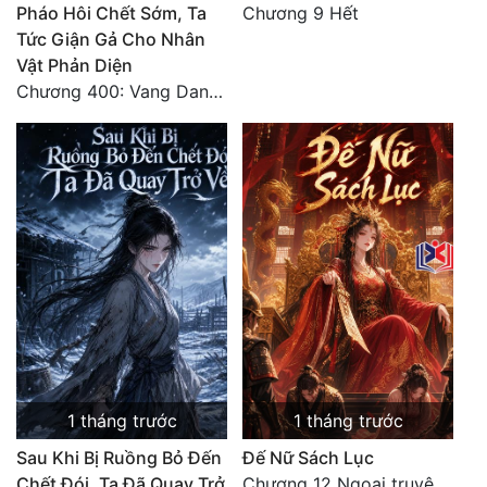
Pháo Hôi Chết Sớm, Ta
Chương 9 Hết
Tức Giận Gả Cho Nhân
Vật Phản Diện
Chương 400: Vang Danh Thiên Hạ (Hết)
1 tháng trước
1 tháng trước
Sau Khi Bị Ruồng Bỏ Đến
Đế Nữ Sách Lục
Chết Đói, Ta Đã Quay Trở
Chương 12 Ngoại truyện: Tần Xung