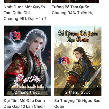
Nhặt Được Một Quyển
Tường Bá Tam Quốc
Đẹp
Tam Quốc Chí
Chương 943: Thiên Hạ Quy Nhất, Giấc Mộng Nam Kha [HẾT]
Chương 991: Đại Hán Thiên Thư (Đại Kết Cục)
Đẹp Hiệp
Tính Cách Nhân Vật :
Cơ Trí
Sát Phạt Quyết Đoán
Vô Sỉ
Điềm Đạm
2 tháng trước
2 tháng trước
Đại Tần: Mở Đầu Đánh
Sử Thượng Tối Ngưu Bạo
Dấu Gấp 10 Lần Chiến
Quân