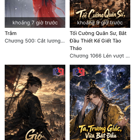
Tu Chân
Tu Tiên
khoảng 7 giờ trước
khoảng 9 giờ trước
Tội Phạm
Trẫm
Tối Cường Quân Sư, Bắt
Chương 500: Cắt lương thực là có thể thu hồi Macao (1)
Đầu Thiết Kế Giết Tào
Vô Địch
Tháo
Chương 1066 Lén vượt Nam Bì, đánh thẳng Nghiệp Thành (2/2)
Võ Hiệp
Võng Du
Xuyên Không
Xuyên Nhanh
Xuyên Sách
Xuyên Thư
Điền Văn