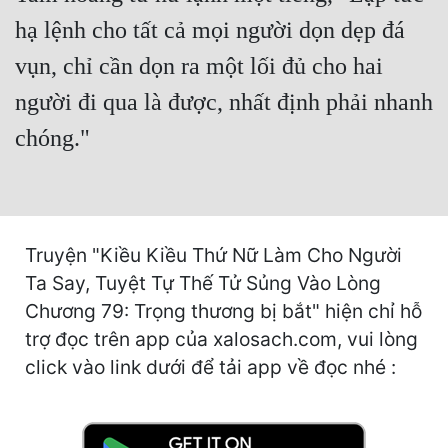
Hài Hước
hạ lệnh cho tất cả mọi người dọn dẹp đá
Hệ Thống
vụn, chỉ cần dọn ra một lối đủ cho hai
Học Đường
người đi qua là được, nhất định phải nhanh
Khoa Huyễn
chóng."
Khoa Huyễn Không Gian
Kinh Dị
Kiếm Hiệp
Truyện "Kiều Kiều Thứ Nữ Làm Cho Người
Ta Say, Tuyệt Tự Thế Tử Sủng Vào Lòng
Kỳ Huyễn
Chương 79: Trọng thương bị bắt" hiện chỉ hỗ
Kỳ Ảo
trợ đọc trên app của xalosach.com, vui lòng
click vào link dưới để tải app về đọc nhé :
Linh Dị
Làm Giàu
Lịch Sử