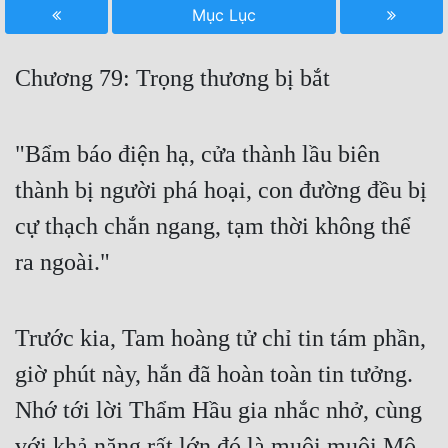
Mục Lục
Free
Hậu Cung
Chương 79: Trọng thương bị bắt
Truyện Convert
Truyện Dịch
"Bẩm báo điện hạ, cửa thành lầu biên
thành bị người phá hoại, con đường đều bị
Truyện Nhập Môn
cự thạch chắn ngang, tạm thời không thể
Truyện ngắn
ra ngoài."
Xa Lộ Dịch
Trước kia, Tam hoàng tử chỉ tin tám phần,
Cung Đấu
giờ phút này, hắn đã hoàn toàn tin tưởng.
Cạnh Kỹ
Nhớ tới lời Thẩm Hầu gia nhắc nhở, cùng
Cổ Tiên Hiệp
với khả năng rất lớn đó là muội muội Mộ