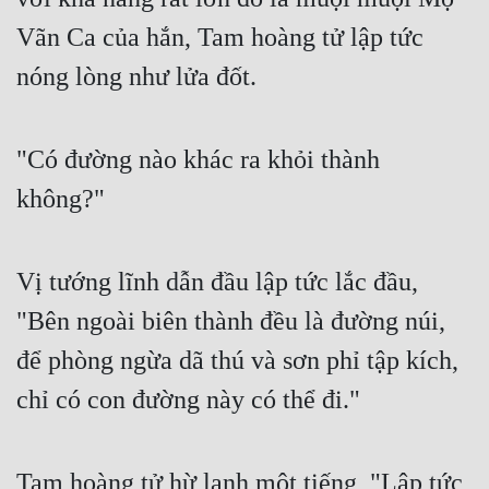
Cổ Đại
Vãn Ca của hắn, Tam hoàng tử lập tức
Du Hí
nóng lòng như lửa đốt.
Dã Sử
Dị Giới
"Có đường nào khác ra khỏi thành
Dị Năng
không?"
Gia Đấu
Vị tướng lĩnh dẫn đầu lập tức lắc đầu,
Góc Nhìn Nam
"Bên ngoài biên thành đều là đường núi,
Góc Nhìn Nữ
để phòng ngừa dã thú và sơn phỉ tập kích,
Huyền Huyễn
chỉ có con đường này có thể đi."
Huyền Nghi
Huyền Ảo
Tam hoàng tử hừ lạnh một tiếng, "Lập tức