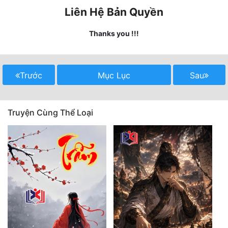
Liên Hệ Bản Quyền
Quân Sự
Thanks you !!!
Sảng Văn
Sắc
Trước
Mục Lục
Sau
Sủng
Thanh Xuân
Truyện Cùng Thể Loại
Tiên Hiệp
Tiểu Thuyết
Trinh Thám
Triều Đấu
Trùng Sinh
Trọng Sinh