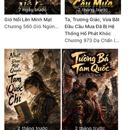
Đô Thị
7 ngày trước
2 tháng trước
Đông Phương
Gió Nổi Lên Minh Mạt
Ta, Trương Giác, Vừa Bắt
Chương 560 Gió Ngừng (Kết Cục)
Đầu Cầu Mưa Đã Bị Hệ
Đông Phương Huyền Huyễn
Thống Hố Phát Khóc
Đồng Nhân
Chương 973 Dạ Chẩn (2/2)
Cẩu Đạo Trường Sinh
Ngự Thú
Truyện Nam
Truyện Nữ
Vô Địch Lưu
Xây Dựng Thế Lực
2 tháng trước
2 tháng trước
Đam Mỹ