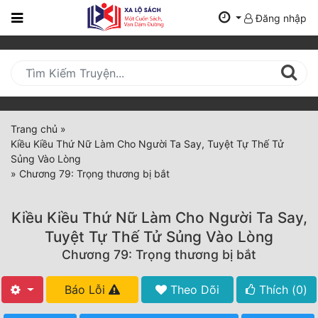
Đăng nhập
Trang
Chủ
Mới
Cập
Nhật
Trang chủ
»
(current)
Kiều Kiều Thứ Nữ Làm Cho Người Ta Say, Tuyệt Tự Thế Tử
BXH
Sủng Vào Lòng
»
Chương 79: Trọng thương bị bắt
Thể Loại
Kiều Kiều Thứ Nữ Làm Cho Người Ta Say,
Tất Cả
Tuyệt Tự Thế Tử Sủng Vào Lòng
Chương 79: Trọng thương bị bắt
Truyện Mới Ra
Hoàn Thành
Báo Lỗi
Theo Dõi
Thích (
0
)