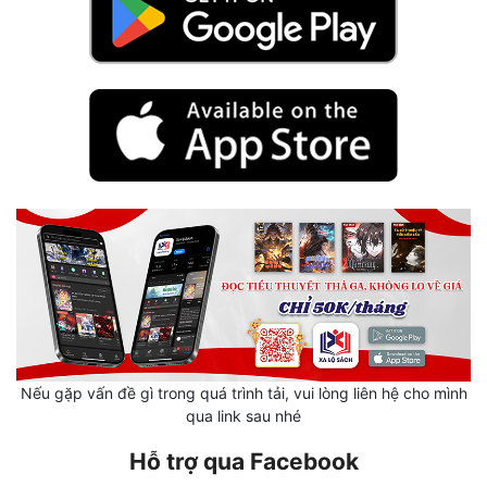
Mưu Mô
Mạt Thế
Mỹ Thực
Ngôn Tình
Ngược
Nữ Cường
Nữ Phụ
Phong Thủy - Tâm Linh
Phương Tây
Nếu gặp vấn đề gì trong quá trình tải, vui lòng liên hệ cho mình
qua link sau nhé
Phản Phái
Hỗ trợ qua Facebook
Quan Trường