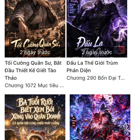
2 ngày trước
2 ngày trước
Tối Cường Quân Sư, Bắt
Đấu La Thế Giới Trùm
Đầu Thiết Kế Giết Tào
Phản Diện
Tháo
Chương 290 Bốn Đại Tông Môn Đơn Thuộc Tính Vô Cùng Thê Lương
Chương 1072 Mục tiêu của chúng ta là biển sao trời (2/2)