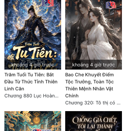
khoảng 4 giờ trước
khoảng 4 giờ trước
Trăm Tuổi Tu Tiên: Bắt
Bao Che Khuyết Điểm
Đầu Từ Thức Tỉnh Thiên
Tộc Trưởng, Toàn Tộc
Linh Căn
Thiên Mệnh Nhân Vật
Chương 880 Lục Hoàng Tử Cơ Thiên Tâm!
Chính
Chương 320: Tô thị có hậu bối, sơ lộ tài năng