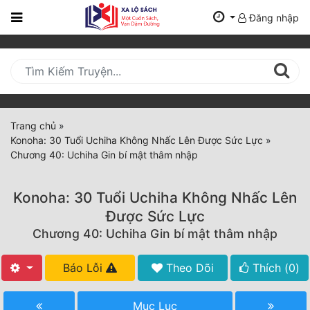
Đăng nhập
Trang
Chủ
Mới
Cập
Nhật
Trang chủ
»
(current)
Konoha: 30 Tuổi Uchiha Không Nhấc Lên Được Sức Lực
»
BXH
Chương 40: Uchiha Gin bí mật thâm nhập
Thể Loại
Konoha: 30 Tuổi Uchiha Không Nhấc Lên
Được Sức Lực
Tất Cả
Chương 40: Uchiha Gin bí mật thâm nhập
Truyện Mới Ra
Báo Lỗi
Theo Dõi
Thích (
0
)
Hoàn Thành
Mục Lục