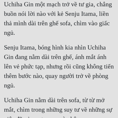
Uchiha Gin một mạch trở về tư gia, chẳng 
Tu Chân
buồn nói lời nào với kẻ Senju Itama, liền 
Tu Tiên
thả mình dài trên ghế sofa, chìm vào giấc 
Tội Phạm
Vô Địch
Senju Itama, bóng hình kia nhìn Uchiha 
Võ Hiệp
Gin đang nằm dài trên ghế, ánh mắt ánh 
Võng Du
lên vẻ phức tạp, nhưng rồi cũng không tiến 
Xuyên Không
thêm bước nào, quay người trở về phòng 
Xuyên Nhanh
Xuyên Sách
Uchiha Gin nằm dài trên sofa, từ từ mở 
Xuyên Thư
mắt, chìm trong những suy tư về những sự 
Điền Văn