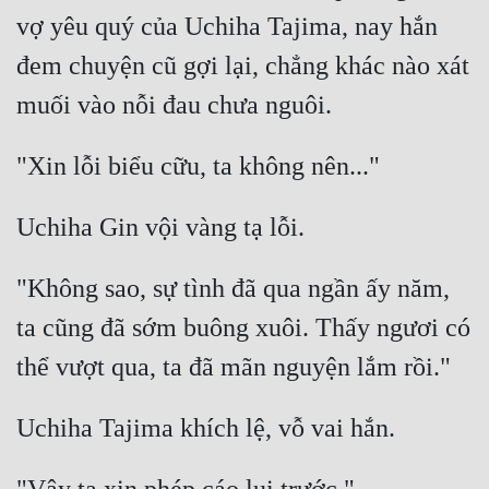
Cổ Đại
vợ yêu quý của Uchiha Tajima, nay hắn 
Du Hí
đem chuyện cũ gợi lại, chẳng khác nào xát 
Dã Sử
Dị Giới
Dị Năng
Gia Đấu
Góc Nhìn Nam
"Không sao, sự tình đã qua ngần ấy năm, 
Góc Nhìn Nữ
ta cũng đã sớm buông xuôi. Thấy ngươi có 
Huyền Huyễn
Huyền Nghi
Huyền Ảo