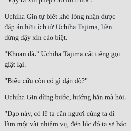
Hài Hước
Hệ Thống
Uchiha Gin tự biết khó lòng nhận được 
Học Đường
đáp án hữu ích từ Uchiha Tajima, liền 
Khoa Huyễn
Khoa Huyễn Không Gian
"Khoan đã." Uchiha Tajima cất tiếng gọi 
Kinh Dị
Kiếm Hiệp
Kỳ Huyễn
Kỳ Ảo
Linh Dị
"Dạo này, có lẽ ta cần ngươi cùng ta đi 
Làm Giàu
làm một vài nhiệm vụ, đến lúc đó ta sẽ báo 
Lịch Sử