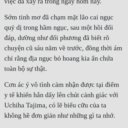
Đô Thị
Đông Phương
Sớm tinh mơ đã chạm mặt lão cai ngục 
quỷ dị trong hầm ngục, sau một hồi đối 
Đông Phương Huyền Huyễn
đáp, dường như đối phương đã biết rõ 
Đồng Nhân
chuyện cũ sáu năm về trước, đồng thời ám 
chỉ rằng địa ngục bỏ hoang kia ẩn chứa 
Cẩu Đạo Trường Sinh
Ngự Thú
Truyện Nam
Cơn ác ý vô tình cảm nhận được tại điểm 
Truyện Nữ
y tế khiến hắn dấy lên chút cảnh giác với 
Uchiha Tajima, có lẽ biểu cữu của ta 
Vô Địch Lưu
Xây Dựng Thế Lực
Đam Mỹ