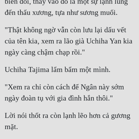
biến đổi, thay vào đó là một sự lạnh lùng 
Quân Sự
Sảng Văn
"Thật không ngờ vẫn còn lưu lại dấu vết 
Sắc
của tên kia, xem ra lão già Uchiha Yan kia 
Sủng
Thanh Xuân
Tiên Hiệp
Tiểu Thuyết
"Xem ra chỉ còn cách để Ngân này sớm 
Trinh Thám
Triều Đấu
Lời nói thốt ra còn lạnh lẽo hơn cả gương 
Trùng Sinh
Trọng Sinh