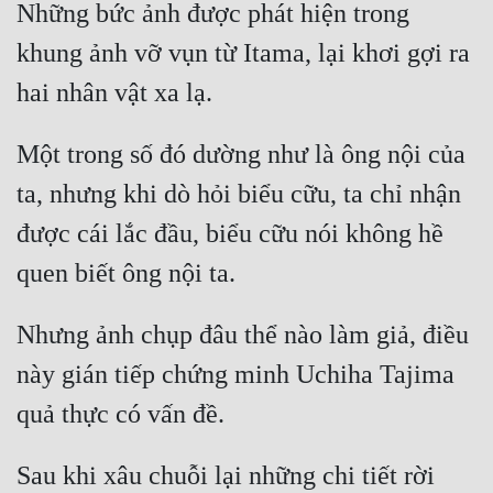
Những bức ảnh được phát hiện trong 
Đẹp
khung ảnh vỡ vụn từ Itama, lại khơi gợi ra 
Đẹp Hiệp
Tính Cách Nhân Vật :
Một trong số đó dường như là ông nội của 
ta, nhưng khi dò hỏi biểu cữu, ta chỉ nhận 
Cơ Trí
được cái lắc đầu, biểu cữu nói không hề 
Sát Phạt Quyết Đoán
Vô Sỉ
Điềm Đạm
Nhưng ảnh chụp đâu thể nào làm giả, điều 
này gián tiếp chứng minh Uchiha Tajima 
Sau khi xâu chuỗi lại những chi tiết rời 