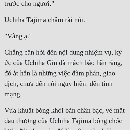
Mưu Mô
Mạt Thế
Mỹ Thực
Ngôn Tình
Chẳng cần hỏi đến nội dung nhiệm vụ, ký 
Ngược
ức của Uchiha Gin đã mách bảo hắn rằng, 
Nữ Cường
đó ắt hẳn là những việc đàm phán, giao 
Nữ Phụ
dịch, chưa đến nỗi nguy hiểm đến tính 
Phong Thủy - Tâm Linh
Phương Tây
Vừa khuất bóng khỏi bàn chân bạc, vẻ mặt 
Phản Phái
đau thương của Uchiha Tajima bỗng chốc 
Quan Trường