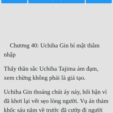
Free
Hậu Cung
Truyện Convert
Truyện Dịch
    Chương 40: Uchiha Gin bí mật thâm 
Truyện Nhập Môn
Truyện ngắn
Thấy thần sắc Uchiha Tajima ảm đạm, 
Xa Lộ Dịch
Cung Đấu
Uchiha Gin thoáng chút áy náy, hối hận vì 
Cạnh Kỹ
đã khơi lại vết sẹo lòng người. Vụ án thảm 
Cổ Tiên Hiệp
khốc sáu năm về trước đã cướp đi người 