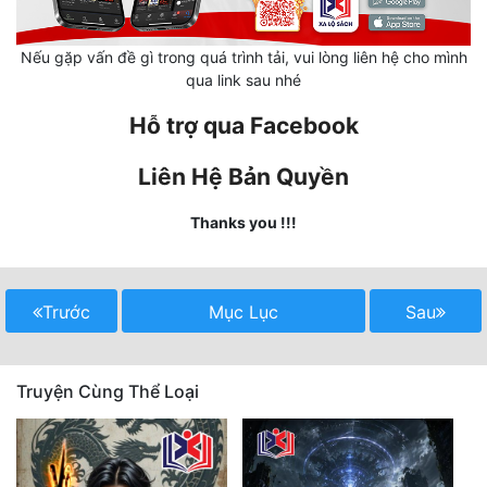
Mưu Mô
Nếu gặp vấn đề gì trong quá trình tải, vui lòng liên hệ cho mình
qua link sau nhé
Mạt Thế
Hỗ trợ qua Facebook
Mỹ Thực
Ngôn Tình
Liên Hệ Bản Quyền
Ngược
Thanks you !!!
Nữ Cường
Nữ Phụ
Trước
Mục Lục
Sau
Phong Thủy - Tâm Linh
Phương Tây
Truyện Cùng Thể Loại
Phản Phái
Quan Trường