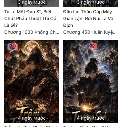
3 ngày trước
3 ngày trước
Ta Là Một Đạo Sĩ, Biết
Đấu La: Thần Cấp Máy
Chút Pháp Thuật Thì Có
Gian Lận, Rời Núi Là Vô
Là Gì?
Địch
Chương 1030 Không Chi Hoàng Nguyên Đại Hư
Chương 450 Huấn luyện thực chiến, Long Linh Cơ đối chiến bốn người Cổ Nguyệt và Vũ Lân!
4 ngày trước
4 ngày trước