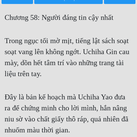
Free
Chương 58: Người đáng tin cậy nhất
Hậu Cung
Truyện Convert
Trong ngục tối mờ mịt, tiếng lật sách soạt
Truyện Dịch
soạt vang lên không ngớt. Uchiha Gin cau
Truyện Nhập Môn
mày, dồn hết tâm trí vào những trang tài
Truyện ngắn
liệu trên tay.
Xa Lộ Dịch
Đây là bản kế hoạch mà Uchiha Yao đưa
Cung Đấu
ra để chứng minh cho lời mình, hắn nâng
Cạnh Kỹ
niu sờ vào chất giấy thô ráp, quả nhiên đã
nhuốm màu thời gian.
Cổ Tiên Hiệp