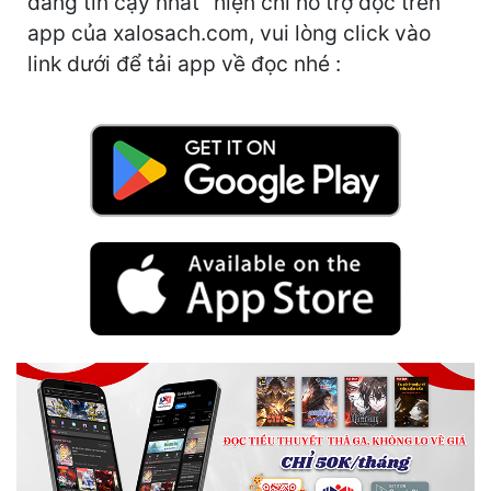
đáng tin cậy nhất" hiện chỉ hỗ trợ đọc trên
Hài Hước
app của xalosach.com, vui lòng click vào
Hệ Thống
link dưới để tải app về đọc nhé :
Học Đường
Khoa Huyễn
Khoa Huyễn Không Gian
Kinh Dị
Kiếm Hiệp
Kỳ Huyễn
Kỳ Ảo
Linh Dị
Làm Giàu
Lịch Sử