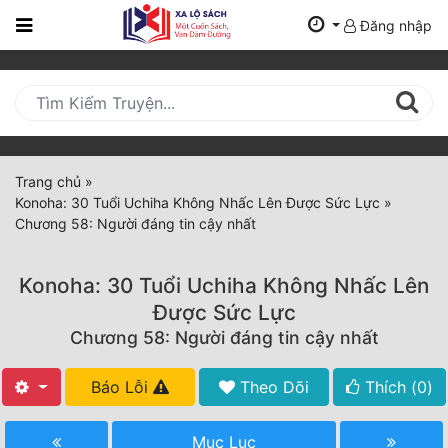
Đăng nhập
Trang
Chủ
Mới
Cập
Nhật
Trang chủ
»
(current)
Konoha: 30 Tuổi Uchiha Không Nhấc Lên Được Sức Lực
»
BXH
Chương 58: Người đáng tin cậy nhất
Thể Loại
Konoha: 30 Tuổi Uchiha Không Nhấc Lên
Được Sức Lực
Tất Cả
Chương 58: Người đáng tin cậy nhất
Truyện Mới Ra
Báo Lỗi
Theo Dõi
Thích (
0
)
Hoàn Thành
Mục Lục