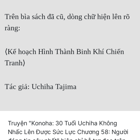
Cổ Đại
Trên bìa sách đã cũ, dòng chữ hiện lên rõ
Du Hí
ràng:
Dã Sử
Dị Giới
⟨Kế hoạch Hình Thành Binh Khí Chiến
Dị Năng
Tranh⟩
Gia Đấu
Góc Nhìn Nam
Tác giả: Uchiha Tajima
Góc Nhìn Nữ
Huyền Huyễn
Huyền Nghi
Truyện "Konoha: 30 Tuổi Uchiha Không
Huyền Ảo
Nhấc Lên Được Sức Lực Chương 58: Người