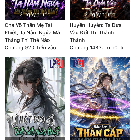
Đẹp
3 ngày trước
3 ngày trước
Cha Võ Thần Mẹ Tài
Huyền Huyễn: Ta Dựa
Đẹp Hiệp
Phiệt, Ta Nằm Ngửa Mà
Vào Đốt Thi Thành
Thắng Thì Thế Nào
Thánh
Tính Cách Nhân Vật :
Chương 920 Tiến vào!
Chương 1483: Tụ hội trước đại chiến
Cơ Trí
Sát Phạt Quyết Đoán
Vô Sỉ
Điềm Đạm