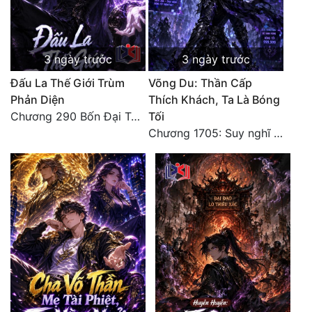
Đô Thị
Đông Phương
3 ngày trước
3 ngày trước
Đông Phương Huyền Huyễn
Đấu La Thế Giới Trùm
Võng Du: Thần Cấp
Đồng Nhân
Phản Diện
Thích Khách, Ta Là Bóng
Chương 290 Bốn Đại Tông Môn Đơn Thuộc Tính Vô Cùng Thê Lương
Tối
Chương 1705: Suy nghĩ sinh tồn của Vô Danh Tuyết!
Cẩu Đạo Trường Sinh
Ngự Thú
Truyện Nam
Truyện Nữ
Vô Địch Lưu
Xây Dựng Thế Lực
Đam Mỹ