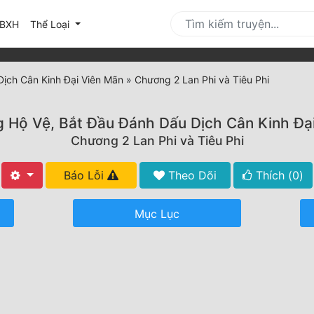
urrent)
BXH
Thể Loại
ịch Cân Kinh Đại Viên Mãn
»
Chương 2 Lan Phi và Tiêu Phi
 Hộ Vệ, Bắt Đầu Đánh Dấu Dịch Cân Kinh Đạ
Chương 2 Lan Phi và Tiêu Phi
Báo Lỗi
Theo Dõi
Thích (
0
)
Mục Lục