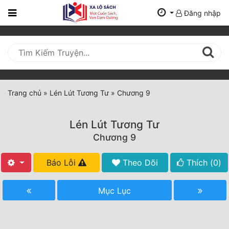
Đăng nhập
Trang
Chủ
Mới
Cập
Nhật
Trang chủ
»
Lén Lút Tương Tư
»
Chương 9
(current)
BXH
Lén Lút Tương Tư
Thể Loại
Chương 9
Báo Lỗi
Theo Dõi
Thích (
0
)
Tất Cả
Truyện Mới Ra
Mục Lục
Hoàn Thành