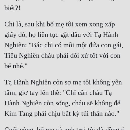
Đẹp
Chỉ là, sau khi bố mẹ tôi xem xong xấp 
Đẹp Hiệp
giấy đó, họ liên tục gật đầu với Tạ Hành 
Tính Cách Nhân Vật :
Nghiên: "Bác chỉ có mỗi một đứa con gái, 
Cơ Trí
Tiểu Nghiên cháu phải đối xử tốt với con 
Sát Phạt Quyết Đoán
Vô Sỉ
Tạ Hành Nghiên còn sợ mẹ tôi không yên 
Điềm Đạm
tâm, giơ tay lên thề: "Chỉ cần cháu Tạ 
Hành Nghiên còn sống, cháu sẽ không để 
Cuối cùng, bố mẹ và anh trai tôi đã đồng ý 