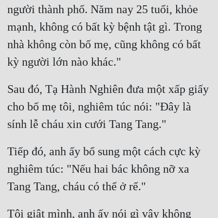
Đô Thị
người thành phố. Năm nay 25 tuổi, khỏe 
mạnh, không có bất kỳ bệnh tật gì. Trong 
Đông Phương
nhà không còn bố mẹ, cũng không có bất 
Đông Phương Huyền Huyễn
Đồng Nhân
Sau đó, Tạ Hành Nghiên đưa một xấp giấy 
Cẩu Đạo Trường Sinh
cho bố mẹ tôi, nghiêm túc nói: "Đây là 
Ngự Thú
Truyện Nam
Tiếp đó, anh ấy bổ sung một cách cực kỳ 
Truyện Nữ
nghiêm túc: "Nếu hai bác không nỡ xa 
Vô Địch Lưu
Xây Dựng Thế Lực
Tôi giật mình, anh ấy nói gì vậy không 
Đam Mỹ