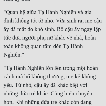
Mưu Mô
"Quan hệ giữa Tạ Hành Nghiên và gia 
Mạt Thế
đình không tốt từ nhỏ. Vừa sinh ra, mẹ cậu 
Mỹ Thực
ấy đã mất do khó sinh. Bố cậu ấy ngay lập 
tức đưa người phụ nữ khác về nhà, hoàn 
Ngôn Tình
toàn không quan tâm đến Tạ Hành 
Ngược
Nữ Cường
Nữ Phụ
"Tạ Hành Nghiên lớn lên trong một hoàn 
Phong Thủy - Tâm Linh
cảnh mà bố không thương, mẹ kế không 
yêu. Từ nhỏ, cậu ấy đã khác biệt với 
Phương Tây
những đứa trẻ khác. Cũng hiểu chuyện 
Phản Phái
hơn. Khi những đứa trẻ khác còn đang 
Quan Trường