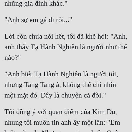
Cổ Đại
Du Hí
Dã Sử
Lời còn chưa nói hết, tôi đã khẽ hỏi: "Anh, 
Dị Giới
anh thấy Tạ Hành Nghiên là người như thế 
Dị Năng
Gia Đấu
"Anh biết Tạ Hành Nghiên là người tốt, 
Góc Nhìn Nam
nhưng Tang Tang à, không thể chỉ nhìn 
Góc Nhìn Nữ
Huyền Huyễn
Huyền Nghi
Tôi đồng ý với quan điểm của Kim Du, 
nhưng tôi muốn tin anh ấy một lần: "Em 
Huyền Ảo