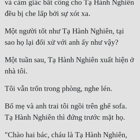
và cảm giác bất công cho Tạ Hành Nghiên 
Tu Chân
Tu Tiên
Một người tốt như Tạ Hành Nghiên, tại 
Tội Phạm
Vô Địch
Võ Hiệp
Một tuần sau, Tạ Hành Nghiên xuất hiện ở 
Võng Du
Xuyên Không
Xuyên Nhanh
Bố mẹ và anh trai tôi ngồi trên ghế sofa. 
Xuyên Sách
Xuyên Thư
Điền Văn
"Chào hai bác, cháu là Tạ Hành Nghiên, 