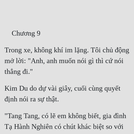
Free
Hậu Cung
Truyện Convert
Truyện Dịch
Trong xe, không khí im lặng. Tôi chủ động 
Truyện Nhập Môn
mở lời: "Anh, anh muốn nói gì thì cứ nói 
Truyện ngắn
Xa Lộ Dịch
Kim Du do dự vài giây, cuối cùng quyết 
Cung Đấu
Cạnh Kỹ
"Tang Tang, có lẽ em không biết, gia đình 
Tạ Hành Nghiên có chút khác biệt so với 
Cổ Tiên Hiệp