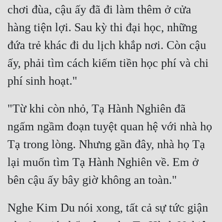
chơi đùa, cậu ấy đã đi làm thêm ở cửa 
Quân Sự
hàng tiện lợi. Sau kỳ thi đại học, những 
Sảng Văn
đứa trẻ khác đi du lịch khắp nơi. Còn cậu 
Sắc
ấy, phải tìm cách kiếm tiền học phí và chi 
Sủng
Thanh Xuân
"Từ khi còn nhỏ, Tạ Hành Nghiên đã 
Tiên Hiệp
ngấm ngầm đoạn tuyệt quan hệ với nhà họ 
Tiểu Thuyết
Tạ trong lòng. Nhưng gần đây, nhà họ Tạ 
Trinh Thám
lại muốn tìm Tạ Hành Nghiên về. Em ở 
Triều Đấu
Trùng Sinh
Nghe Kim Du nói xong, tất cả sự tức giận 
Trọng Sinh