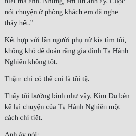
biết mà anh. Nhưng, em tin anh ấy. Cuộc 
Hài Hước
nói chuyện ở phòng khách em đã nghe 
Hệ Thống
Học Đường
Khoa Huyễn
Kết hợp với lần người phụ nữ kia tìm tôi, 
không khó để đoán rằng gia đình Tạ Hành 
Khoa Huyễn Không Gian
Kinh Dị
Kiếm Hiệp
Kỳ Huyễn
Thấy tôi bướng bỉnh như vậy, Kim Du bèn 
Kỳ Ảo
kể lại chuyện của Tạ Hành Nghiên một 
Linh Dị
Làm Giàu
Lịch Sử