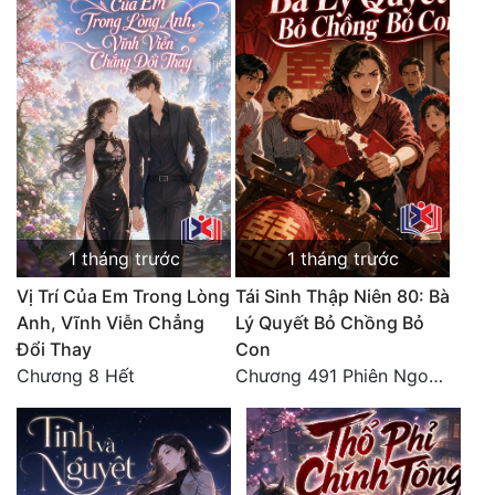
1 tháng trước
1 tháng trước
Vị Trí Của Em Trong Lòng
Tái Sinh Thập Niên 80: Bà
Anh, Vĩnh Viễn Chẳng
Lý Quyết Bỏ Chồng Bỏ
Đổi Thay
Con
Chương 8 Hết
Chương 491 Phiên Ngoại Đào Hoa - Quả Báo Cuối Đời, Chết Trong Cô Độc (hết)