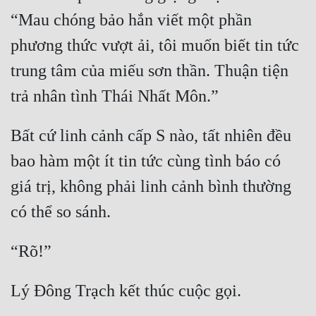
Đô Thị
“Mau chóng bảo hắn viết một phần 
Đông Phương
phương thức vượt ải, tôi muốn biết tin tức 
Đông Phương Huyền Huyễn
trung tâm của miếu sơn thần. Thuận tiện 
Đồng Nhân
Bất cứ linh cảnh cấp S nào, tất nhiên đều 
Cẩu Đạo Trường Sinh
bao hàm một ít tin tức cùng tình báo có 
Ngự Thú
giá trị, không phải linh cảnh bình thường 
Truyện Nam
Truyện Nữ
Vô Địch Lưu
Xây Dựng Thế Lực
Đam Mỹ