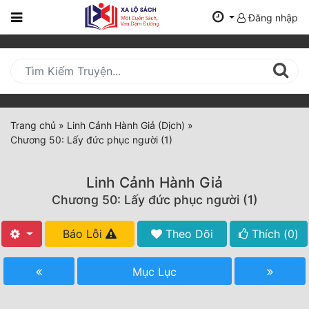
Đăng nhập
Trang
Chủ
Mới
Cập
Nhật
Trang chủ
»
Linh Cảnh Hành Giả (Dịch)
»
(current)
Chương 50: Lấy đức phục người (1)
BXH
Thể Loại
Linh Cảnh Hành Giả
Chương 50: Lấy đức phục người (1)
Tất Cả
Báo Lỗi
Theo Dõi
Thích (
0
)
Truyện Mới Ra
Mục Lục
Hoàn Thành