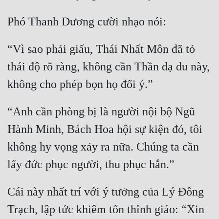
Quân Sự
Sảng Văn
“Vì sao phải giấu, Thái Nhất Môn đã tỏ 
Sắc
thái độ rõ ràng, không cần Thần dạ du này, 
Sủng
Thanh Xuân
“Anh cần phòng bị là người nội bộ Ngũ 
Tiên Hiệp
Hành Minh, Bách Hoa hội sự kiện đó, tôi 
Tiểu Thuyết
không hy vọng xảy ra nữa. Chúng ta cần 
Trinh Thám
Triều Đấu
Cái này nhất trí với ý tưởng của Lý Đông 
Trùng Sinh
Trạch, lập tức khiêm tốn thỉnh giáo: “Xin 
Trọng Sinh