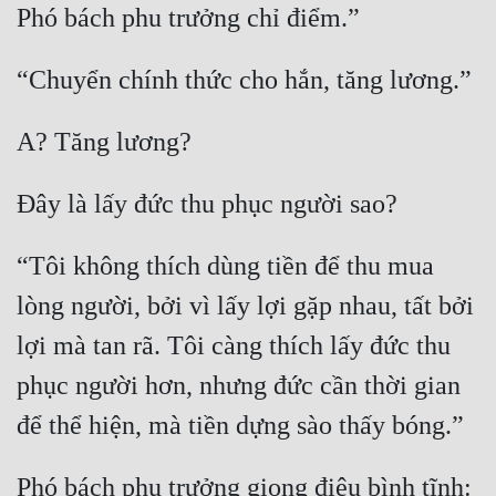
Tu Chân
Tu Tiên
Tội Phạm
Vô Địch
Võ Hiệp
Võng Du
“Tôi không thích dùng tiền để thu mua 
Xuyên Không
lòng người, bởi vì lấy lợi gặp nhau, tất bởi 
Xuyên Nhanh
lợi mà tan rã. Tôi càng thích lấy đức thu 
Xuyên Sách
phục người hơn, nhưng đức cần thời gian 
Xuyên Thư
Điền Văn
Phó bách phu trưởng giọng điệu bình tĩnh: 