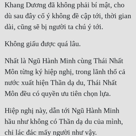
Khang Dương đã không phải bí mật, cho 
Mưu Mô
dù sau đây cố ý không đề cập tới, thời gian 
Mạt Thế
Mỹ Thực
Ngôn Tình
Nhất là Ngũ Hành Minh cùng Thái Nhất 
Ngược
Môn từng ký hiệp nghị, trong lãnh thổ cả 
Nữ Cường
nước xuất hiện Thần dạ du, Thái Nhất 
Nữ Phụ
Phong Thủy - Tâm Linh
Phương Tây
Hiệp nghị này, dẫn tới Ngũ Hành Minh 
hầu như không có Thần dạ du của mình, 
Phản Phái
Quan Trường