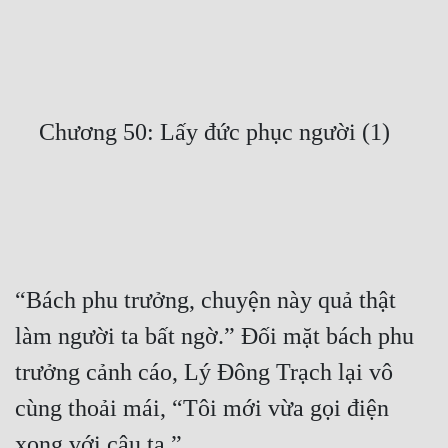
Free
Hậu Cung
Truyện Convert
Truyện Dịch
Truyện Nhập Môn
Truyện ngắn
Xa Lộ Dịch
“Bách phu trưởng, chuyện này quả thật 
làm người ta bất ngờ.” Đối mặt bách phu 
Cung Đấu
trưởng cảnh cáo, Lý Đông Trạch lại vô 
Cạnh Kỹ
cùng thoải mái, “Tôi mới vừa gọi điện 
Cổ Tiên Hiệp