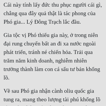
Cái này tính lấy đức thu phục người cái gì, 
Đẹp
chẳng qua đây quả thật là tác phong của 
Đẹp Hiệp
Tính Cách Nhân Vật :
Gia tộc vị Phó thiếu gia này, ở trong niên 
Cơ Trí
đại rung chuyển bất an đi xa nước ngoài 
Sát Phạt Quyết Đoán
phát triển, tránh né chiến hỏa. Trải qua 
trăm năm kinh doanh, nghiễm nhiên 
Vô Sỉ
trưởng thành làm con cá sấu tư bản khổng 
Điềm Đạm
Về sau Phó gia nhận cành oliu quốc gia 
tung ra, mang theo lượng tài phú khổng lồ 