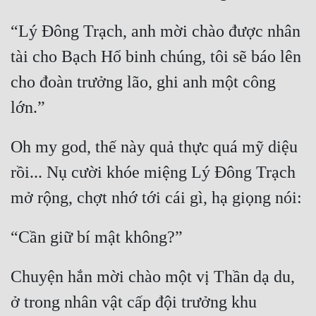
Hài Hước
“Lý Đông Trạch, anh mời chào được nhân 
Hệ Thống
tài cho Bạch Hổ binh chúng, tôi sẽ báo lên 
Học Đường
cho đoàn trưởng lão, ghi anh một công 
Khoa Huyễn
Khoa Huyễn Không Gian
Oh my god, thế này quả thực quá mỹ diệu 
Kinh Dị
rồi... Nụ cười khóe miệng Lý Đông Trạch 
Kiếm Hiệp
Kỳ Huyễn
Kỳ Ảo
Linh Dị
Chuyện hắn mời chào một vị Thần dạ du, 
Làm Giàu
ở trong nhân vật cấp đội trưởng khu 
Lịch Sử