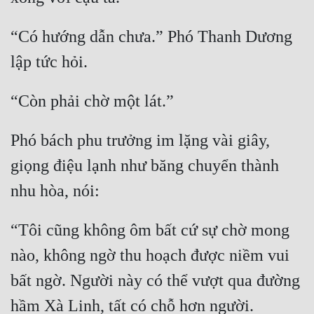
Cổ Đại
“Có hướng dẫn chưa.” Phó Thanh Dương 
Du Hí
Dã Sử
Dị Giới
Dị Năng
Phó bách phu trưởng im lặng vài giây, 
Gia Đấu
giọng điệu lạnh như băng chuyển thành 
Góc Nhìn Nam
Góc Nhìn Nữ
“Tôi cũng không ôm bất cứ sự chờ mong 
Huyền Huyễn
nào, không ngờ thu hoạch được niềm vui 
Huyền Nghi
bất ngờ. Người này có thể vượt qua đường 
Huyền Ảo