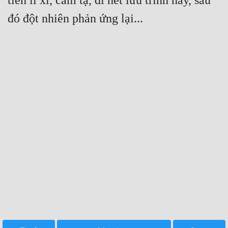
tiền lì xì, cảm tạ, đi hết lưu trình này, sau 