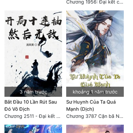
Chương 1956: Đại kết cục
3 năm trước
khoảng 1 năm trước
Bắt Đầu 10 Lần Rút Sau
Sư Huynh Của Ta Quá
Đó Vô Địch
Mạnh (Dịch)
Chương 2511 - Đại kết cục, Phiên ngoại thiên: Chư thiên quy nhất giới, vĩnh hằng thế giới. Hết!
Chương 3787 Cặn bã Nam Thiên Đạo