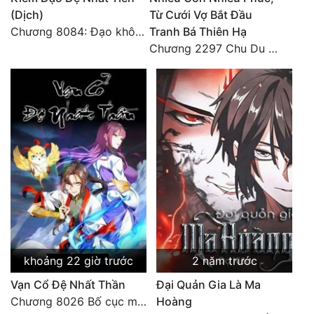
(Dịch)
Từ Cưới Vợ Bắt Đầu
Đẹp
Chương 8084: Đạo không bờ bến (Đại kết cục) (10)
Tranh Bá Thiên Hạ
Chương 2297 Chu Du Du mang thai
Đẹp Hiệp
Tính Cách Nhân Vật :
Cơ Trí
Sát Phạt Quyết Đoán
Vô Sỉ
Điềm Đạm
khoảng 22 giờ trước
2 năm trước
Vạn Cổ Đệ Nhất Thần
Đại Quản Gia Là Ma
Chương 8026 Bố cục mới
Hoàng