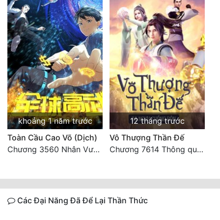
khoảng 1 năm trước
12 tháng trước
Toàn Cầu Cao Võ (Dịch)
Vô Thượng Thần Đế
Chương 3560 Nhân Vương trở về - END
Chương 7614 Thông quan ban thưởng, Ngục Hải Yên Thần Quang
Các Đại Năng Đã Để Lại Thần Thức