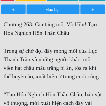
Free
Mục Lục
Hậu Cung
Chương 263: Gia tăng một Võ Hồn! Tạo
Truyện Convert
Hóa Nghịch Hồn Thần Châu
Truyện Dịch
Truyện Nhập Môn
Trong sự chờ đợi đầy mong mỏi của Lục
Truyện ngắn
Thanh Trần và những người khác, một
Xa Lộ Dịch
viên hạt châu màu trắng bí ẩn, tỏa ra khí
thể huyền ảo, xuất hiện ở trang cuối cùng.
Cung Đấu
Cạnh Kỹ
“Tạo Hóa Nghịch Hồn Thần Châu, bảo vật
Cổ Tiên Hiệp
vô thượng, mới xuất hiện cách đây vài