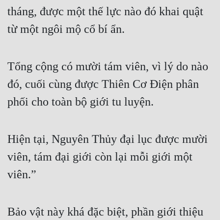
Cổ Đại
tháng, được một thế lực nào đó khai quật
Du Hí
từ một ngôi mộ cổ bí ẩn.
Dã Sử
Tổng cộng có mười tám viên, vì lý do nào
Dị Giới
đó, cuối cùng được Thiên Cơ Điện phân
Dị Năng
phối cho toàn bộ giới tu luyện.
Gia Đấu
Góc Nhìn Nam
Hiện tại, Nguyên Thủy đại lục được mười
Góc Nhìn Nữ
viên, tám đại giới còn lại mỗi giới một
Huyền Huyễn
viên.”
Huyền Nghi
Huyền Ảo
Bảo vật này khá đặc biệt, phần giới thiệu