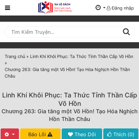
Đăng nhập
Trang
Chủ
Mới
Cập
Nhật
Trang chủ
»
Linh Khí Khôi Phục: Ta Thức Tỉnh Thần Cấp Võ Hồn
(current)
»
BXH
Chương 263: Gia tăng một Võ Hồn! Tạo Hóa Nghịch Hồn Thần
Châu
Thể Loại
Linh Khí Khôi Phục: Ta Thức Tỉnh Thần Cấp
Tất Cả
Võ Hồn
Chương 263: Gia tăng một Võ Hồn! Tạo Hóa Nghịch
Truyện Mới Ra
Hồn Thần Châu
Hoàn Thành
Báo Lỗi
Theo Dõi
Thích (
0
)