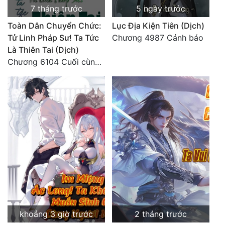
7 tháng trước
5 ngày trước
Tu Chân
Toàn Dân Chuyển Chức:
Lục Địa Kiện Tiên (Dịch)
Tu Tiên
Tử Linh Pháp Sư! Ta Tức
Chương 4987 Cảnh báo
Là Thiên Tai (Dịch)
Tội Phạm
Chương 6104 Cuối cùng (HẾT)
Vô Địch
Võ Hiệp
Võng Du
Xuyên Không
Xuyên Nhanh
Xuyên Sách
Xuyên Thư
Điền Văn
khoảng 3 giờ trước
2 tháng trước