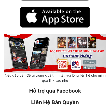
Mưu Mô
Mạt Thế
Mỹ Thực
Ngôn Tình
Ngược
Nữ Cường
Nữ Phụ
Nếu gặp vấn đề gì trong quá trình tải, vui lòng liên hệ cho mình
Phong Thủy - Tâm Linh
qua link sau nhé
Phương Tây
Hỗ trợ qua Facebook
Phản Phái
Liên Hệ Bản Quyền
Quan Trường