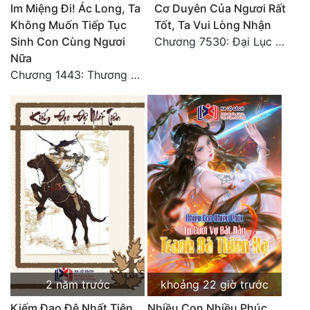
Im Miệng Đi! Ác Long, Ta
Cơ Duyên Của Ngươi Rất
Đô Thị
Không Muốn Tiếp Tục
Tốt, Ta Vui Lòng Nhận
Đông Phương
Sinh Con Cùng Ngươi
Chương 7530: Đại Lục Khởi Nguyên – Kiến Thành 71
Nữa
Đông Phương Huyền Huyễn
Chương 1443: Thương Hoành Vạn Vật (Cuối cùng)
Đồng Nhân
Cẩu Đạo Trường Sinh
Ngự Thú
Truyện Nam
Truyện Nữ
Vô Địch Lưu
Xây Dựng Thế Lực
2 năm trước
khoảng 22 giờ trước
Kiếm Đạo Đệ Nhất Tiên
Nhiều Con Nhiều Phúc,
Đam Mỹ