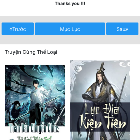
Thanks you !!!
Quân Sự
Sảng Văn
Trước
Mục Lục
Sau
Sắc
Sủng
Truyện Cùng Thể Loại
Thanh Xuân
Tiên Hiệp
Tiểu Thuyết
Trinh Thám
Triều Đấu
Trùng Sinh
Trọng Sinh