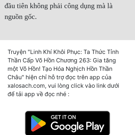
Hài Hước
đầu tiên không phải công dụng mà là
Hệ Thống
nguồn gốc.
Học Đường
Khoa Huyễn
Khoa Huyễn Không Gian
Truyện "Linh Khí Khôi Phục: Ta Thức Tỉnh
Thần Cấp Võ Hồn Chương 263: Gia tăng
Kinh Dị
một Võ Hồn! Tạo Hóa Nghịch Hồn Thần
Kiếm Hiệp
Châu" hiện chỉ hỗ trợ đọc trên app của
xalosach.com, vui lòng click vào link dưới
Kỳ Huyễn
để tải app về đọc nhé :
Kỳ Ảo
Linh Dị
Làm Giàu
Lịch Sử