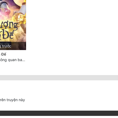
g trước
 Đế
Chương 7614 Thông quan ban thưởng, Ngục Hải Yên Thần Quang
trên truyện này