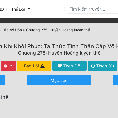
urrent)
BXH
Thể Loại
n Cấp Võ Hồn
»
Chương 275: Huyền Hoàng luyện thể
h Khí Khôi Phục: Ta Thức Tỉnh Thần Cấp Võ
Chương 275: Huyền Hoàng luyện thể
Báo Lỗi
Theo Dõi
Thích (
0
)
Mục Lục
thể