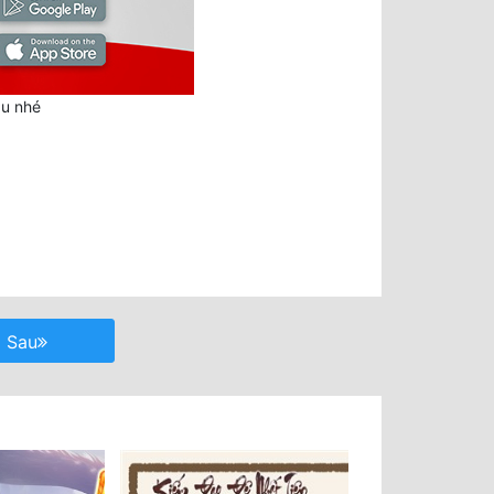
au nhé
Sau