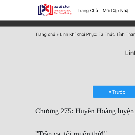
(c
Trang Chủ
Mới Cập Nhật
Trang chủ
»
Linh Khí Khôi Phục: Ta Thức Tỉnh Thầ
Lin
Trước
Chương 275: Huyền Hoàng luyện 
"Trần ca, tôi muốn thử!"