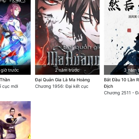
giờ trước
2 năm trước
3 năm 
 Thần
Đại Quản Gia Là Ma Hoàng
Bắt Đầu 10 Lần R
 cục mới
Chương 1956: Đại kết cục
Địch