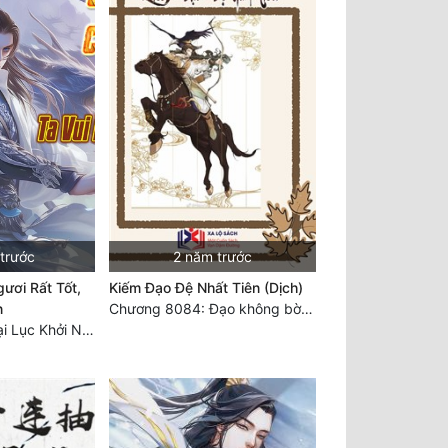
 trước
2 năm trước
ươi Rất Tốt,
Kiếm Đạo Đệ Nhất Tiên (Dịch)
n
Chương 8084: Đạo không bờ bến (Đại kết cục) (10)
Chương 7530: Đại Lục Khởi Nguyên – Kiến Thành 71