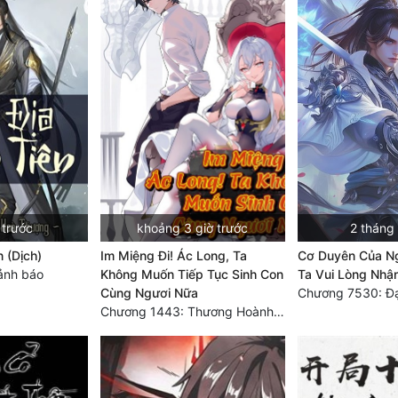
 trước
khoảng 3 giờ trước
2 tháng
n (Dịch)
Im Miệng Đi! Ác Long, Ta
Cơ Duyên Của Ng
ảnh báo
Không Muốn Tiếp Tục Sinh Con
Ta Vui Lòng Nhậ
Cùng Ngươi Nữa
Chương 1443: Thương Hoành Vạn Vật (Cuối cùng)