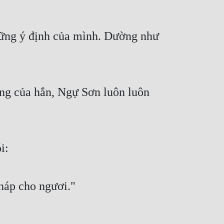
vững ý định của mình. Dường như
ợng của hắn, Ngự Sơn luôn luôn
i:
háp cho ngươi."