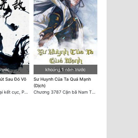
trước
khoảng 1 năm trước
út Sau Đó Vô
Sư Huynh Của Ta Quá Mạnh
(Dịch)
Chương 2511 - Đại kết cục, Phiên ngoại thiên: Chư thiên quy nhất giới, vĩnh hằng thế giới. Hết!
Chương 3787 Cặn bã Nam Thiên Đạo