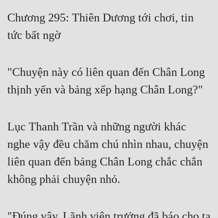
Free
Chương 295: Thiên Dương tới chơi, tin
tức bất ngờ
Hậu Cung
Truyện Convert
"Chuyện này có liên quan đến Chân Long
Truyện Dịch
thịnh yến và bảng xếp hạng Chân Long?"
Truyện Nhập Môn
Truyện ngắn
Lục Thanh Trần và những người khác
Xa Lộ Dịch
nghe vậy đều chăm chú nhìn nhau, chuyện
liên quan đến bảng Chân Long chắc chắn
Cung Đấu
không phải chuyện nhỏ.
Cạnh Kỹ
Cổ Tiên Hiệp
"Đúng vậy, Lãnh viện trưởng đã báo cho ta