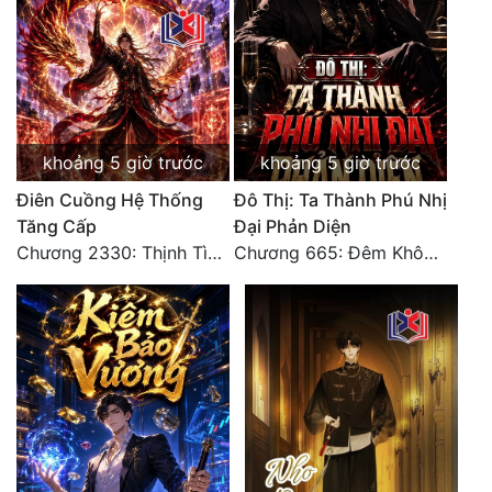
Đô Thị
Đông Phương
Đông Phương Huyền Huyễn
Đồng Nhân
khoảng 5 giờ trước
khoảng 5 giờ trước
Điên Cuồng Hệ Thống
Đô Thị: Ta Thành Phú Nhị
Tăng Cấp
Đại Phản Diện
Cẩu Đạo Trường Sinh
Chương 2330: Thịnh Tình Mời Chào
Chương 665: Đêm Không Dấu Vết
Ngự Thú
Truyện Nam
Truyện Nữ
Vô Địch Lưu
Xây Dựng Thế Lực
Đam Mỹ