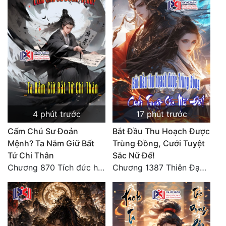
Quân Sự
Sảng Văn
Sắc
Sủng
Thanh Xuân
4 phút trước
17 phút trước
Tiên Hiệp
Cấm Chú Sư Đoản
Bắt Đầu Thu Hoạch Được
Tiểu Thuyết
Mệnh? Ta Nắm Giữ Bất
Trùng Đồng, Cưới Tuyệt
Tử Chi Thân
Sắc Nữ Đế!
Trinh Thám
Chương 870 Tích đức hành thiện
Chương 1387 Thiên Đạo đắc ý
Triều Đấu
Trùng Sinh
Trọng Sinh