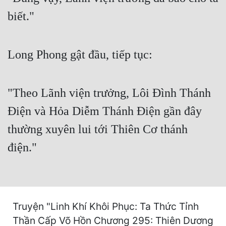
Cổ Đại
biết."
Du Hí
Dã Sử
Long Phong gật đầu, tiếp tục:
Dị Giới
Dị Năng
"Theo Lãnh viện trưởng, Lôi Đình Thánh
Gia Đấu
Điện và Hỏa Diễm Thánh Điện gần đây
thường xuyên lui tới Thiên Cơ thánh
Góc Nhìn Nam
điện."
Góc Nhìn Nữ
Huyền Huyễn
Huyền Nghi
Truyện "Linh Khí Khôi Phục: Ta Thức Tỉnh
Huyền Ảo
Thần Cấp Võ Hồn Chương 295: Thiên Dương