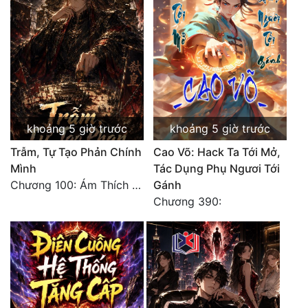
Tu Chân
Tu Tiên
Tội Phạm
Vô Địch
Võ Hiệp
khoảng 5 giờ trước
khoảng 5 giờ trước
Trẫm, Tự Tạo Phản Chính
Cao Võ: Hack Ta Tới Mở,
Võng Du
Mình
Tác Dụng Phụ Ngươi Tới
Xuyên Không
Chương 100: Ám Thích Trên Vân Sơn
Gánh
Chương 390:
Xuyên Nhanh
Xuyên Sách
Xuyên Thư
Điền Văn