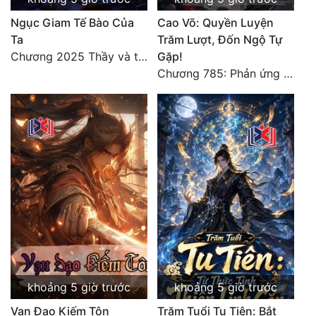
Ngục Giam Tế Bào Của
Cao Võ: Quyền Luyện
Ta
Trăm Lượt, Đốn Ngộ Tự
Chương 2025 Thầy và trò
Gặp!
Chương 785: Phản ứng (2)
khoảng 5 giờ trước
khoảng 5 giờ trước
Vạn Đạo Kiếm Tôn
Trăm Tuổi Tu Tiên: Bắt