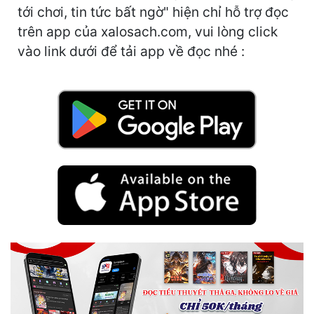
Hài Hước
tới chơi, tin tức bất ngờ" hiện chỉ hỗ trợ đọc
trên app của xalosach.com, vui lòng click
Hệ Thống
vào link dưới để tải app về đọc nhé :
Học Đường
Khoa Huyễn
Khoa Huyễn Không Gian
Kinh Dị
Kiếm Hiệp
Kỳ Huyễn
Kỳ Ảo
Linh Dị
Làm Giàu
Lịch Sử