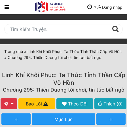
Đăng nhập
Trang
Chủ
Mới
Cập
Nhật
Trang chủ
»
Linh Khí Khôi Phục: Ta Thức Tỉnh Thần Cấp Võ Hồn
(current)
»
Chương 295: Thiên Dương tới chơi, tin tức bất ngờ
BXH
Thể Loại
Linh Khí Khôi Phục: Ta Thức Tỉnh Thần Cấp
Võ Hồn
Chương 295: Thiên Dương tới chơi, tin tức bất ngờ
Tất Cả
Truyện Mới Ra
Báo Lỗi
Theo Dõi
Thích (
0
)
Hoàn Thành
Mục Lục