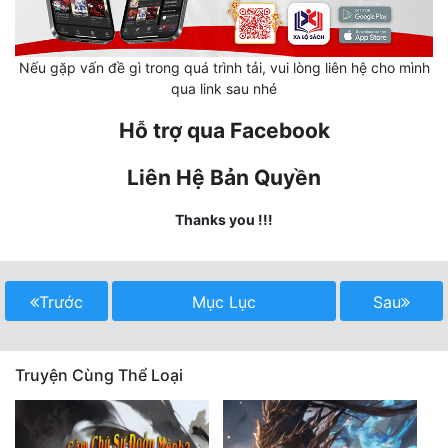
Mưu Mô
Nếu gặp vấn đề gì trong quá trình tải, vui lòng liên hệ cho mình
Mạt Thế
qua link sau nhé
Mỹ Thực
Hỗ trợ qua Facebook
Ngôn Tình
Liên Hệ Bản Quyền
Ngược
Thanks you !!!
Nữ Cường
Nữ Phụ
Trước
Mục Lục
Sau
Phong Thủy - Tâm Linh
Phương Tây
Truyện Cùng Thể Loại
Phản Phái
Quan Trường