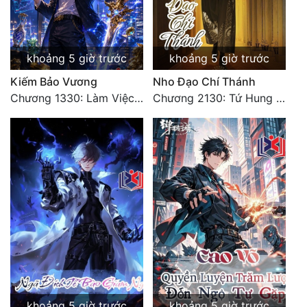
Đẹp
Đẹp Hiệp
khoảng 5 giờ trước
khoảng 5 giờ trước
Kiếm Bảo Vương
Nho Đạo Chí Thánh
Tính Cách Nhân Vật :
Chương 1330: Làm Việc Rồi (4/5)
Chương 2130: Tứ Hung Cổ Yêu
Cơ Trí
Sát Phạt Quyết Đoán
Vô Sỉ
Điềm Đạm
khoảng 5 giờ trước
khoảng 5 giờ trước