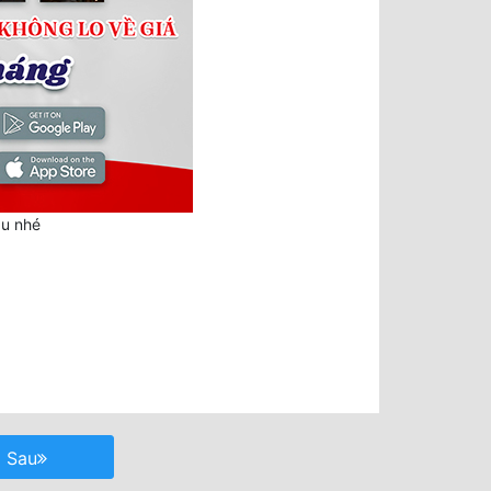
au nhé
Sau