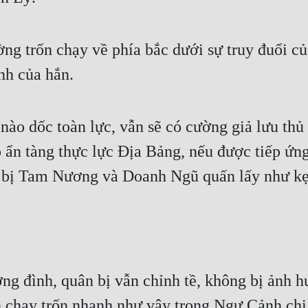
ờng trốn chạy về phía bắc dưới sự truy đuổi
nh của hắn.
nào dốc toàn lực, vẫn sẽ có cường giả lưu thủ
 ẩn tàng thực lực Địa Bảng, nếu được tiếp ứng
nh bị Tam Nương và Doanh Ngũ quấn lấy như kẹ
ng đình, quân bị vẫn chỉnh tề, không bị ảnh h
 chạy trốn nhanh như vậy trong Ngự Cảnh chi c