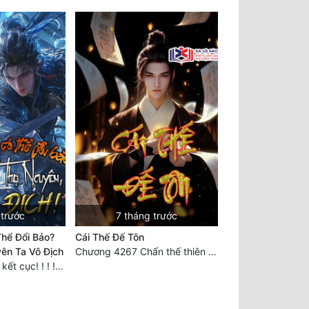
 trước
7 tháng trước
hể Đổi Bảo?
Cái Thế Đế Tôn
ên Ta Vô Địch
Chương 4267 Chấn thế thiên quan (đại kết cục)
Chương 808: Đại kết cục! ! ! ! ! !