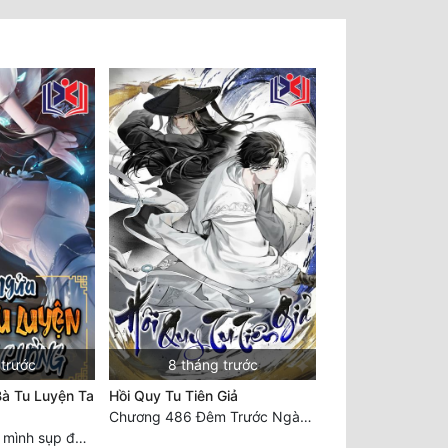
 trước
8 tháng trước
à Tu Luyện Ta
Hồi Quy Tu Tiên Giả
Chương 486 Đêm Trước Ngày Tận Thế (3)
Chương 2151: Tự mình sụp đổ, nhận biết hủy diệt