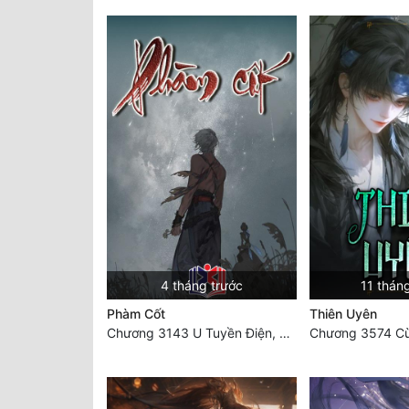
4 tháng trước
11 thán
Phàm Cốt
Thiên Uyên
Chương 3143 U Tuyền Điện, U Minh dị tượng bách quỷ dạ hành