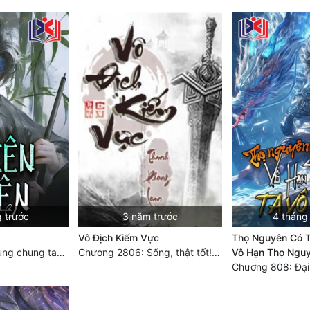
g trước
3 năm trước
4 tháng
Vô Địch Kiếm Vực
Thọ Nguyên Có T
Chương 3574 Cùng chung tay, thành công (2/2)
Chương 2806: Sống, thật tốt! (Đại kết cục)
Vô Hạn Thọ Nguy