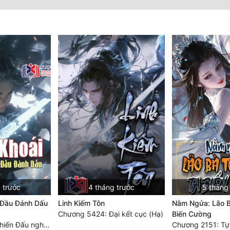
 trước
4 tháng trước
5 tháng
 Đầu Đánh Dấu
Linh Kiếm Tôn
Nằm Ngửa: Lão B
Chương 5424: Đại kết cục (Hạ)
Biến Cường
Chương 3744. Chiến Đấu nghiền ép, Cực Thiên Chỉ Chủ (Đại Kết Cục)