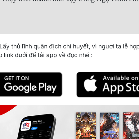
 thủ lĩnh quân địch chi huyết, vì ngươi ta lễ hợp
 link dưới để tải app về đọc nhé :