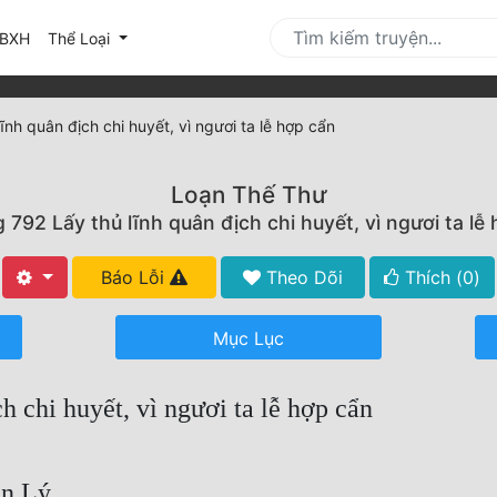
urrent)
BXH
Thể Loại
nh quân địch chi huyết, vì ngươi ta lễ hợp cẩn
Loạn Thế Thư
792 Lấy thủ lĩnh quân địch chi huyết, vì ngươi ta lễ
Báo Lỗi
Theo Dõi
Thích (
0
)
Mục Lục
 chi huyết, vì ngươi ta lễ hợp cẩn
n Lý.