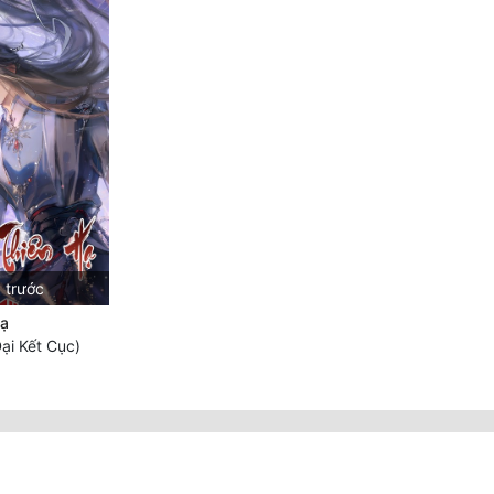
 trước
Hạ
ại Kết Cục)